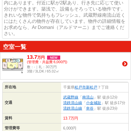
内にあります。付近に駅が2駅あり、行き先に応じて使い
分けができます。築浅で、設備もそろっている物件です。
きれいな物件で気持ちもフレッシュ。武蔵野線南流山近く
にはたくさんの物件が存在しています。物件の詳細情報を
お求めなら、Ar Domani（アルドマーニ）までご連絡くだ
さい。
空室一覧
13.7
万
円
NEW
(管理費・共益費 6,000円)
敷：-｜礼：30万円
3階 / 3LDK / 65.02㎡
所在地
千葉県
松戸市
新松戸
７丁目
武蔵野線
「
南流山
」駅 徒歩12分
交通
流鉄流山線
「
小金城趾
」駅 徒歩17分
流鉄流山線
「
幸谷
」駅 徒歩23分
賃料
13.7万円
管理費等
6,000円