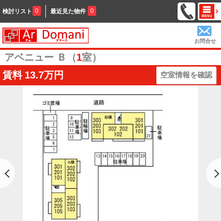
0
0
検討リスト
最近見た物件
お問合せ
アベニュー Ｂ（
1
室）
賃料
13.7万円
空室情報を確認