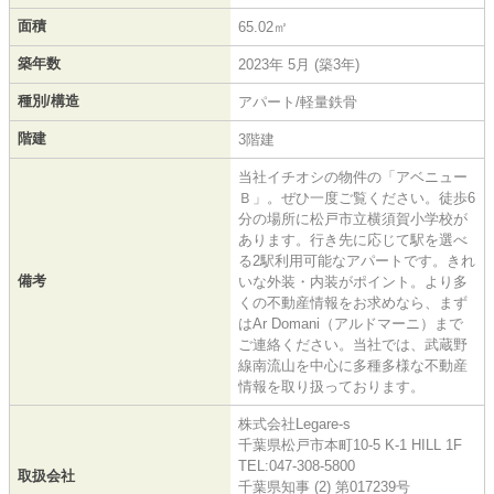
面積
65.02㎡
築年数
2023年 5月 (築3年)
種別/構造
アパート/軽量鉄骨
階建
3階建
当社イチオシの物件の「アベニュー
Ｂ」。ぜひ一度ご覧ください。徒歩6
分の場所に松戸市立横須賀小学校が
あります。行き先に応じて駅を選べ
る2駅利用可能なアパートです。きれ
備考
いな外装・内装がポイント。より多
くの不動産情報をお求めなら、まず
はAr Domani（アルドマーニ）まで
ご連絡ください。当社では、武蔵野
線南流山を中心に多種多様な不動産
情報を取り扱っております。
株式会社Legare-s
千葉県松戸市本町10-5 K-1 HILL 1F
TEL:047-308-5800
取扱会社
千葉県知事 (2) 第017239号