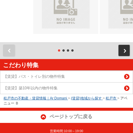
前
こだわり特集
【賃貸】バス・トイレ別の物件特集
【賃貸】築10年以内の物件特集
松戸市の不動産・賃貸情報｜Ar Domani
>
(賃貸)地域から探す
>
松戸市
>
アベ
ニュー Ｂ
ページトップに戻る
営業時間:10:00～19:00