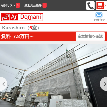
0
0
検討リスト
最近見た物件
お問合せ
Kurashiro（
6
室）
賃料
7.8
万円～
空室情報を確認