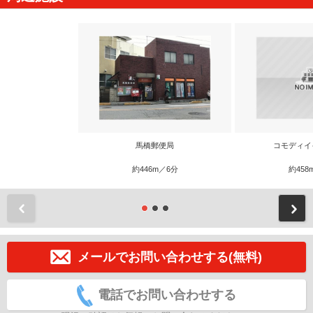
馬橋郵便局
コモディイ
約446m／6分
約458
前
メールでお問い合わせする(無料)
電話でお問い合わせする