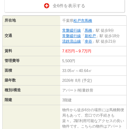
全6件を表示する
所在地
千葉県
松戸市
馬橋
常磐緩行線
「
馬橋
」駅 徒歩9分
交通
常磐緩行線
「
新松戸
」駅 徒歩18分
流鉄流山線
「
幸谷
」駅 徒歩21分
賃料
7.8万円～9.7万円
管理費等
5,500円
面積
33.05㎡～40.64㎡
築年数
2026年 8月 (予定)
種別/構造
アパート/軽量鉄骨
階建
3階建
物件から徒歩6分の場所には馬橋郵便
局もあって、窓口での手続きも
楽々。2駅利用可能なアクセスの良い
物件です。こちらの物件はアパート