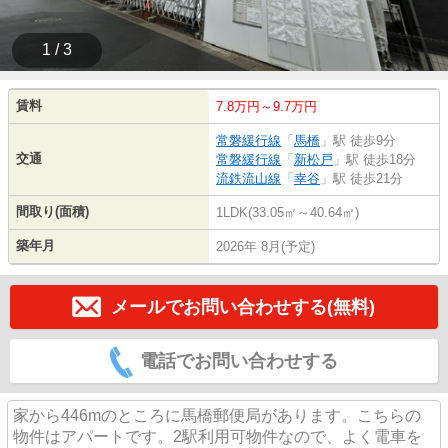
1 / 3
賃料
7.8万円～9.7万円
常磐緩行線
「
馬橋
」駅 徒歩9分
交通
常磐緩行線
「
新松戸
」駅 徒歩18分
流鉄流山線
「
幸谷
」駅 徒歩21分
間取り(面積)
1LDK(33.05㎡～40.64㎡)
築年月
2026年 8月(予定)
メールでお問い合わせする(無料)
電話でお問い合わせする
家から446mのところに馬橋郵便局があります。こちらの
物件はアパートです。2駅利用可物件なので、よく電車を