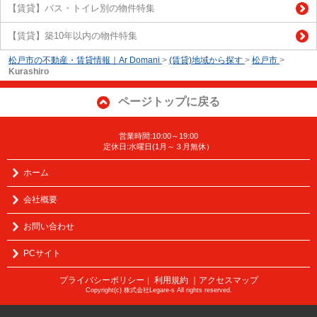
【賃貸】バス・トイレ別の物件特集
【賃貸】築10年以内の物件特集
松戸市の不動産・賃貸情報｜Ar Domani
>
(賃貸)地域から探す
>
松戸市
>
Kurashiro
ページトップに戻る
営業時間:10:00～19:00
定休日:水曜日(1月～３月無休）
ホーム
会社概要
お問い合わせ
PCサイト
プライバシーポリシー
利用規約
｜アクセスマップ
｜
Copyright(c) 株式会社Legare-s All rights reserved.