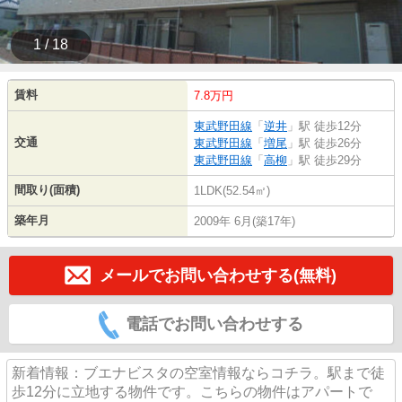
1 / 18
賃料
7.8万円
東武野田線
「
逆井
」駅 徒歩12分
交通
東武野田線
「
増尾
」駅 徒歩26分
東武野田線
「
高柳
」駅 徒歩29分
間取り(面積)
1LDK(52.54㎡)
築年月
2009年 6月(築17年)
メールでお問い合わせする(無料)
電話でお問い合わせする
新着情報：ブエナビスタの空室情報ならコチラ。駅まで徒
歩12分に立地する物件です。こちらの物件はアパートで