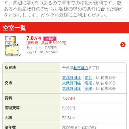
す。周辺に駅が2つあるので電車での移動が便利です。数
ある不動産物件の中からお客様の求めの条件に合った物件
をお探しします。どうぞお気軽にご利用ください。
空室一覧
7.8
万
円
NEW
(管理費・共益費 5,000円)
敷：-｜礼：7.8万円
2階 / 1LDK / 52.54㎡
所在地
千葉県
柏市
藤心
５丁目
東武野田線
「
逆井
」駅 徒歩12分
交通
東武野田線
「
増尾
」駅 徒歩26分
東武野田線
「
高柳
」駅 徒歩29分
賃料
7.8万円
管理費等
5,000円
面積
52.54㎡
築年数
2009年 6月 (築17年)