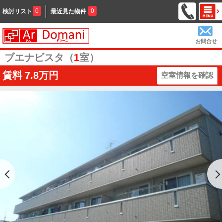
0
0
検討リスト
最近見た物件
お問合せ
ブエナビスタ（
1
室）
賃料
7.8万円
空室情報を確認