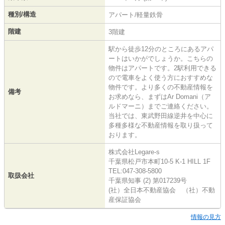
種別/構造
アパート/軽量鉄骨
階建
3階建
駅から徒歩12分のところにあるアパ
ートはいかがでしょうか。こちらの
物件はアパートです。2駅利用できる
ので電車をよく使う方におすすめな
物件です。より多くの不動産情報を
備考
お求めなら、まずはAr Domani（ア
ルドマーニ）までご連絡ください。
当社では、東武野田線逆井を中心に
多種多様な不動産情報を取り扱って
おります。
株式会社Legare-s
千葉県松戸市本町10-5 K-1 HILL 1F
TEL:047-308-5800
取扱会社
千葉県知事 (2) 第017239号
(社）全日本不動産協会 （社）不動
産保証協会
情報の見方