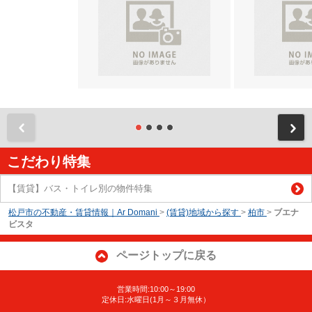
前
こだわり特集
【賃貸】バス・トイレ別の物件特集
松戸市の不動産・賃貸情報｜Ar Domani
>
(賃貸)地域から探す
>
柏市
>
ブエナ
ビスタ
ページトップに戻る
営業時間:10:00～19:00
定休日:水曜日(1月～３月無休）