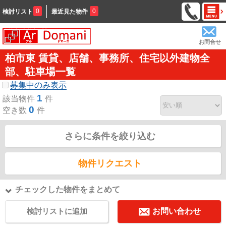
0
0
検討リスト
最近見た物件
お問合せ
柏市東 賃貸、店舗、事務所、住宅以外建物全
部、駐車場一覧
募集中のみ表示
1
該当物件
件
0
空き数
件
さらに条件を絞り込む
物件リクエスト
チェックした物件をまとめて
検討リストに追加
お問い合わせ