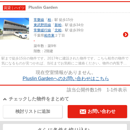
Pluslin Garden
賃貸｜ハイツ
常磐線
「
柏
」駅 徒歩15分
東武野田線
「
新柏
」駅 徒歩34分
常磐緩行線
「
北柏
」駅 徒歩39分
千葉県
柏市
東
２丁目
-
築年数：築9年
階数：2階建
駅まで徒歩15分の物件です。2017年に建設された物件です。こちら柏市の物件で
気になるものが見つかれば、当社までお気軽にご連絡ください。物件の内覧予約
なども承っております。
現在空室情報がありません。
Pluslin Gardenへのお問い合わせはこちら
該当公開件数
1
件
1-1
件表示
チェックした物件をまとめて
検討リストに追加
お問い合わせ