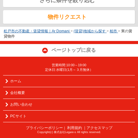
さらに条件を絞り込む
物件リクエスト
松戸市の不動産・賃貸情報｜Ar Domani
>
(賃貸)地域から探す
>
柏市
>
東の賃
貸物件
ページトップに戻る
営業時間:10:00～19:00
定休日:水曜日(1月～３月無休）
ホーム
会社概要
お問い合わせ
PCサイト
プライバシーポリシー
利用規約
｜アクセスマップ
｜
Copyright(c) 株式会社Legare-s All rights reserved.