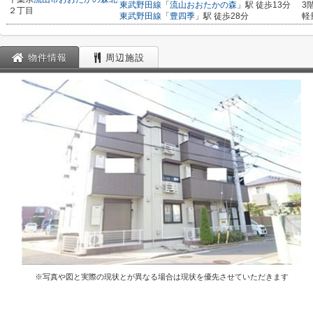
東武野田線
「
流山おおたかの森
」駅 徒歩13分
3
２丁目
東武野田線
「
豊四季
」駅 徒歩28分
軽
物件情報
周辺施設
※写真や図と実際の現状とが異なる場合は現状を優先させていただきます