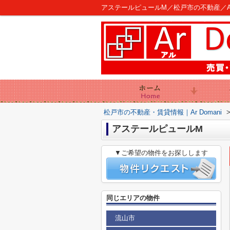
アステールピュールM／松戸市の不動産／Ar 
松戸市の不動産・賃貸情報｜Ar Domani
アステールピュールM
▼ご希望の物件をお探しします
同じエリアの物件
流山市