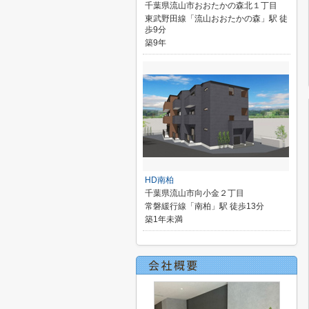
千葉県流山市おおたかの森北１丁目
東武野田線「流山おおたかの森」駅 徒
歩9分
築9年
HD南柏
千葉県流山市向小金２丁目
常磐緩行線「南柏」駅 徒歩13分
築1年未満