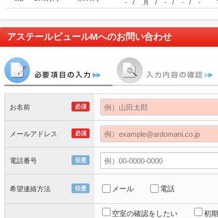
/
/
/
/
-
月
-
-
-
アステールピュールM
へのお問い合わせ
お名前
必須
メールアドレス
必須
電話番号
任意
メール
電話
希望連絡方法
任意
空室の確認をしたい
初