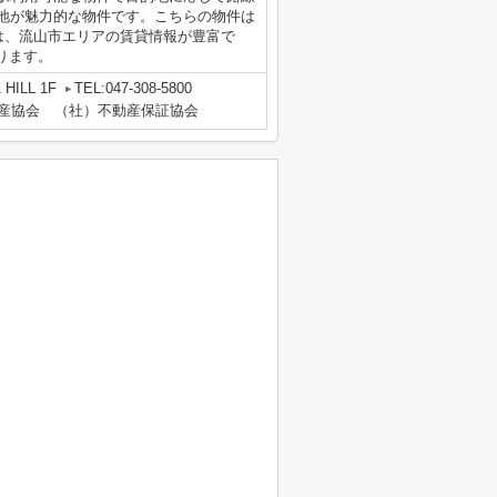
立地が魅力的な物件です。こちらの物件は
）には、流山市エリアの賃貸情報が豊富で
ります。
HILL 1F
TEL:047-308-5800
動産協会 （社）不動産保証協会