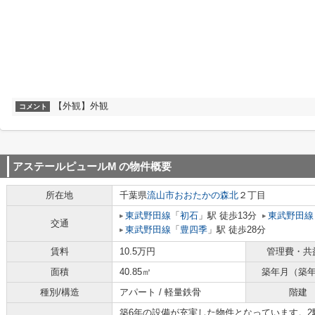
【外観】外観
コメント
アステールピュールM
の物件概要
所在地
千葉県
流山市
おおたかの森北
２丁目
東武野田線
「
初石
」駅 徒歩13分
東武野田線
交通
東武野田線
「
豊四季
」駅 徒歩28分
賃料
10.5万円
管理費・共
面積
40.85㎡
築年月（築
種別/構造
アパート / 軽量鉄骨
階建
築6年の設備が充実した物件となっています。