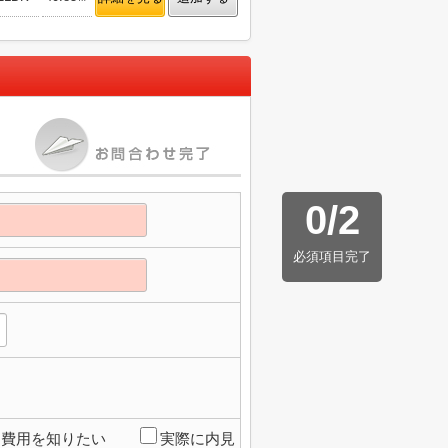
0
/
2
必須項目完了
期費用を知りたい
実際に内見