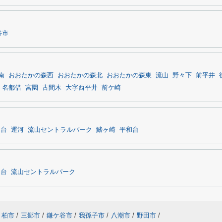
谷市
南
おおたかの森西
おおたかの森北
おおたかの森東
流山
野々下
前平井
名都借
宮園
古間木
大字西平井
前ケ崎
川台
運河
流山セントラルパーク
鰭ヶ崎
平和台
川台
流山セントラルパーク
柏市
/
三郷市
/
鎌ケ谷市
/
我孫子市
/
八潮市
/
野田市
/