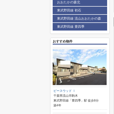
おおたかの森北
東武野田線 初石
東武野田線 流山おおたかの森
東武野田線 豊四季
おすすめ物件
ピースウッド Ⅰ
千葉県流山市駒木
東武野田線「豊四季」駅 徒歩8分
築4年