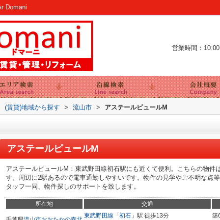
Domani
営業時間：10:00～
>
(賃貸)地域から探す
>
流山市
>
アステールピュールM
アステールピュールM
アステールピュールM：東武野田線初石駅にも近くて便利。こちらの物件は
す。周辺に2駅あるので電車通勤しやすいです。物件の見学やご不明な点
タッフ一同、物件探しのサポートを致します。
所在地
交通
東武野田線
「
初石
」駅 徒歩13分
築
千葉県
流山市
おおたかの森北