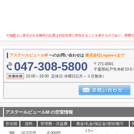
※地図上に表示される物件の位置は付近住所に所在することを表すものであり、実際
アステールピュールM
へのお問い合わせは
株式会社Legare-sまで
047-308-5800
〒271-0091
千葉県松戸市本町10-5 K-
10:00～19:00 定休日:水曜日(1月～３月無休）
アステールピュールM
の空室情報
所在階
賃料
管理費・共益費
敷金/礼金/保証金/償却/敷引
1.5ヶ
3階
10.5万円
8,000円