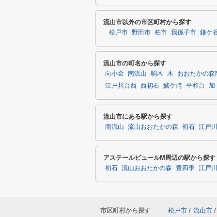
流山市以外の市区町村から探す
松戸市
野田市
柏市
我孫子市
鎌ケ
流山市の町名から探す
向小金
南流山
駒木
木
おおたかの森
江戸川台西
西初石
鰭ケ崎
平和台
加
流山市にある駅から探す
南流山
流山おおたかの森
初石
江戸
アステールピュールM周辺の駅から探す
初石
流山おおたかの森
豊四季
江戸
市区町村から探す
松戸市
/
流山市
/