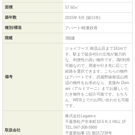
面積
57.60㎡
築年数
2015年 6月 (築11年)
種別/構造
アパート/軽量鉄骨
階建
3階建
ジョイフーズ 南流山店まで161mで
す。駅まで徒歩4分の立地が魅力的
な、利便性の高い物件です。2駅利用
可能なので、用途や行き先に応じて
経路を選択できます。こちらの物件
備考
はアパートです。武蔵野線南流山周
辺の物件をお求めなら、直接Ar Dom
ani（アルドマーニ）までお越しいた
だき物件をご紹介可能です。もちろ
ん、WEB上でのお問い合わせも可能
です。
株式会社Legare-s
千葉県松戸市本町10-5 K-1 HILL 1F
TEL:047-308-5800
取扱会社
千葉県知事 (2) 第017239号