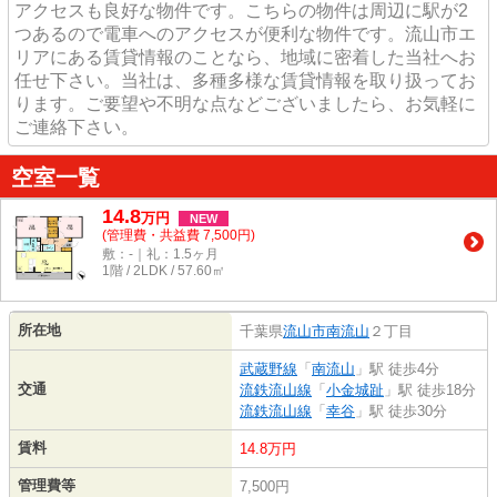
アクセスも良好な物件です。こちらの物件は周辺に駅が2
つあるので電車へのアクセスが便利な物件です。流山市エ
リアにある賃貸情報のことなら、地域に密着した当社へお
任せ下さい。当社は、多種多様な賃貸情報を取り扱ってお
ります。ご要望や不明な点などございましたら、お気軽に
ご連絡下さい。
空室一覧
14.8
万
円
NEW
(管理費・共益費 7,500円)
敷：-｜礼：1.5ヶ月
1階 / 2LDK / 57.60㎡
所在地
千葉県
流山市
南流山
２丁目
武蔵野線
「
南流山
」駅 徒歩4分
交通
流鉄流山線
「
小金城趾
」駅 徒歩18分
流鉄流山線
「
幸谷
」駅 徒歩30分
賃料
14.8万円
管理費等
7,500円