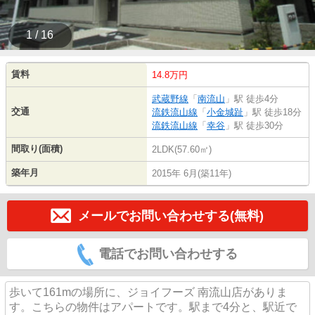
1 / 16
賃料
14.8万円
武蔵野線
「
南流山
」駅 徒歩4分
交通
流鉄流山線
「
小金城趾
」駅 徒歩18分
流鉄流山線
「
幸谷
」駅 徒歩30分
間取り(面積)
2LDK(57.60㎡)
築年月
2015年 6月(築11年)
メールでお問い合わせする(無料)
電話でお問い合わせする
歩いて161mの場所に、ジョイフーズ 南流山店がありま
す。こちらの物件はアパートです。駅まで4分と、駅近で