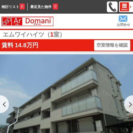
0
0
検討リスト
最近見た物件
お問合せ
エムワイハイツ（
1
室）
賃料
14.8万円
空室情報を確認