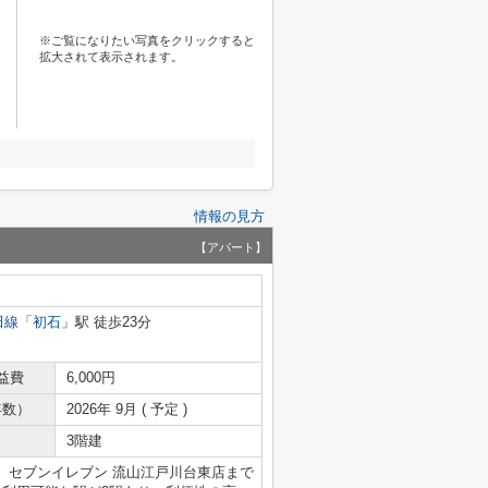
※ご覧になりたい写真をクリックすると
拡大されて表示されます。
情報の見方
【アパート】
田線
「
初石
」駅 徒歩23分
益費
6,000円
年数）
2026年 9月 ( 予定 )
3階建
。セブンイレブン 流山江戸川台東店まで