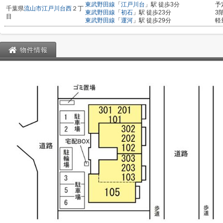
東武野田線
「
江戸川台
」駅 徒歩3分
予
千葉県
流山市
江戸川台西
２丁
東武野田線
「
初石
」駅 徒歩23分
3
目
東武野田線
「
運河
」駅 徒歩29分
軽
物件情報