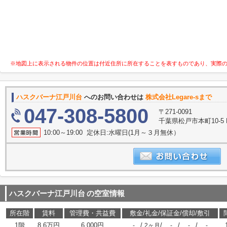
※地図上に表示される物件の位置は付近住所に所在することを表すものであり、実際
ハスクバーナ江戸川台
へのお問い合わせは
株式会社Legare-sまで
047-308-5800
〒271-0091
千葉県松戸市本町10-5 K-
10:00～19:00 定休日:水曜日(1月～３月無休）
ハスクバーナ江戸川台
の空室情報
所在階
賃料
管理費・共益費
敷金/礼金/保証金/償却/敷引
1階
8.6万円
6,000円
/
/
/
/
-
2ヶ月
-
-
-