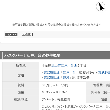
※写真や図と実際の現状とが異なる場合は現状を優先させていただきます
【区画図】
コメント
ハスクバーナ江戸川台
の物件概要
所在地
千葉県
流山市
江戸川台西
２丁目
東武野田線
「
江戸川台
」駅 徒歩3分
東武野
交通
東武野田線
「
運河
」駅 徒歩29分
賃料
8.6万円～15.7万円
管理費・共
面積
40.36㎡～80.53㎡
築年月（築
種別/構造
アパート / 軽量鉄骨
階建
こだわりポイント満載のハスクバーナ江戸川台