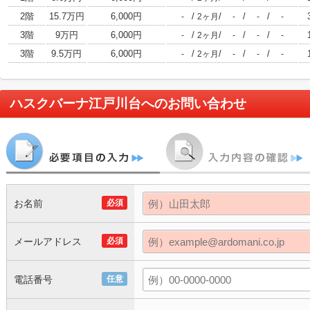
2階
15.7万円
6,000円
/
/
/
/
-
2ヶ月
-
-
-
3階
9万円
6,000円
/
/
/
/
-
2ヶ月
-
-
-
3階
9.5万円
6,000円
/
/
/
/
-
2ヶ月
-
-
-
ハスクバーナ江戸川台
へのお問い合わせ
お名前
必須
メールアドレス
必須
電話番号
任意