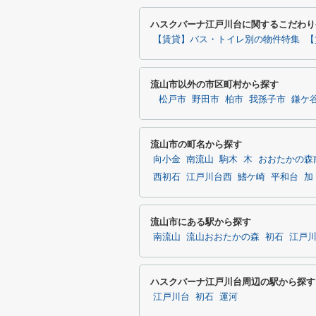
ハスクバーナ江戸川台に関するこだわり
【賃貸】バス・トイレ別の物件特集
【
流山市以外の市区町村から探す
松戸市
野田市
柏市
我孫子市
鎌ケ
流山市の町名から探す
向小金
南流山
駒木
木
おおたかの森
西初石
江戸川台西
鰭ケ崎
平和台
加
流山市にある駅から探す
南流山
流山おおたかの森
初石
江戸
ハスクバーナ江戸川台周辺の駅から探す
江戸川台
初石
運河