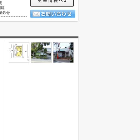
空室情報へ
定
階建
量鉄骨