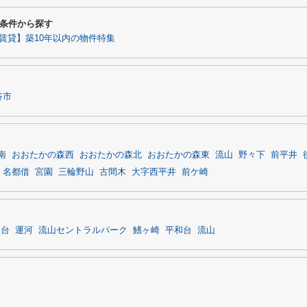
条件から探す
賃貸】築10年以内の物件特集
谷市
南
おおたかの森西
おおたかの森北
おおたかの森東
流山
野々下
前平井
名都借
宮園
三輪野山
古間木
大字西平井
前ケ崎
川台
運河
流山セントラルパーク
鰭ヶ崎
平和台
流山