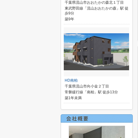
千葉県流山市おおたかの森北１丁目
東武野田線「流山おおたかの森」駅 徒
歩9分
築9年
HD南柏
千葉県流山市向小金２丁目
常磐緩行線「南柏」駅 徒歩13分
築1年未満