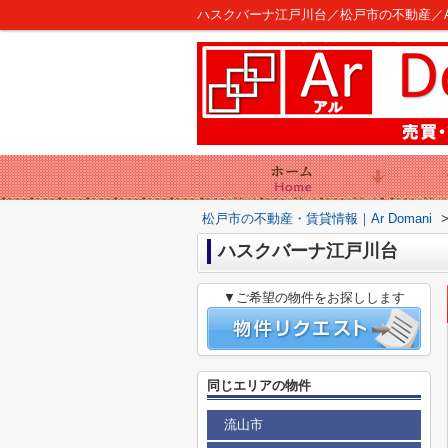
ハスクバーナ江戸川台／松戸市の不動産／Ar 
松戸市の不動産・賃貸情報｜Ar Domani
ハスクバーナ江戸川台
▼ご希望の物件をお探しします
同じエリアの物件
流山市