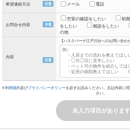
メール
電話
希望連絡方法
任意
空室の確認をしたい
初
お問合せ内容
任意
をしたい
相談をしたい
の他
【ハスクバーナ江戸川台へのお問い合わ
内容
任意
※
利用規約
及び
プライバシーポリシー
を必ずお読みください。左記内容に同
さい。
未入力項目がありま