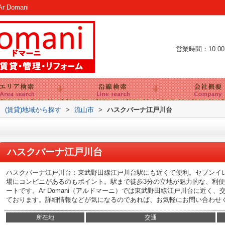
Domani
営業時間：10:00～
>
(賃貸)地域から探す
>
流山市
>
ハスクバーナ江戸川台
ハスクバーナ江戸川台
ハスクバーナ江戸川台：東武野田線江戸川台駅にも近くて便利。セブンイレ
場にコンビニがあるのもポイント。駅まで徒歩3分の立地が魅力的な、利
ートです。Ar Domani（アルドマーニ）では東武野田線江戸川台に近く
ております。詳細情報などが気になるのであれば、お気軽にお問い合わせ
所在地
交通