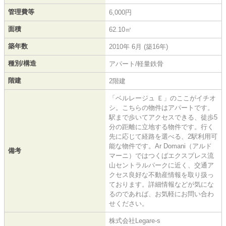
管理費等
6,000円
面積
62.10㎡
築年数
2010年 6月 (築16年)
種別/構造
アパート/軽量鉄骨
階建
2階建
「ベルレージュ Ｅ」のここがイチオ
シ。こちらの物件はアパートです。
駅まで歩いてアクセスできる、徒歩5
分の距離に立地する物件です。行く
先に応じて経路を選べる、2駅利用可
能な物件です。Ar Domani（アルド
備考
マーニ）ではつくばエクスプレス流
山セントラルパークに近く、交通ア
クセス良好な不動産情報を取り扱っ
ております。詳細情報などが気にな
るのであれば、お気軽にお問い合わ
せください。
株式会社Legare-s