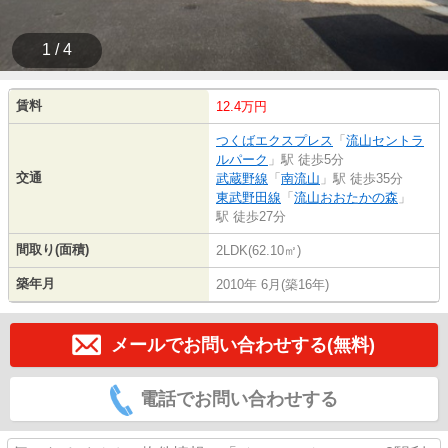
1 / 4
賃料
12.4万円
つくばエクスプレス
「
流山セントラ
ルパーク
」駅 徒歩5分
交通
武蔵野線
「
南流山
」駅 徒歩35分
東武野田線
「
流山おおたかの森
」
駅 徒歩27分
間取り(面積)
2LDK(62.10㎡)
築年月
2010年 6月(築16年)
メールでお問い合わせする(無料)
電話でお問い合わせする