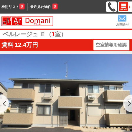
0
0
検討リスト
最近見た物件
お問合せ
ベルレージュ Ｅ（
1
室）
賃料
12.4万円
空室情報を確認