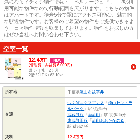
気になるイチオシ物件情報：「ベルレージュ Ｅ」。2駅利
用可能な物件なので行動範囲も広がります。こちらの物件
はアパートです。徒歩5分で駅にアクセス可能な、魅力的
な駅近物件です。お客様のご希望の物件をご提供できるよ
う、日々物件情報を収集しております。物件をお探しの方
はぜひ当社へお問い合わせ下さい。
空室一覧
12.4
万
円
NEW
(管理費・共益費 6,000円)
敷：-｜礼：2ヶ月
2階 / 2LDK / 62.10㎡
所在地
千葉県
流山市
後平井
つくばエクスプレス
「
流山セントラ
ルパーク
」駅 徒歩5分
交通
武蔵野線
「
南流山
」駅 徒歩35分
東武野田線
「
流山おおたかの森
」
駅 徒歩27分
賃料
12.4万円