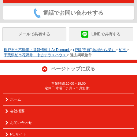
電話でお問い合わせする
メールで共有する
LINEで共有する
松戸市の不動産・賃貸情報｜Ar Domani
>
(戸建(売買))地域から探す
>
柏市
>
千葉県柏市花野井 中古テラスハウス
>
過去掲載物件
ページトップに戻る
営業時間:10:00～19:00
定休日:水曜日(1月～３月無休）
ホーム
会社概要
お問い合わせ
PCサイト