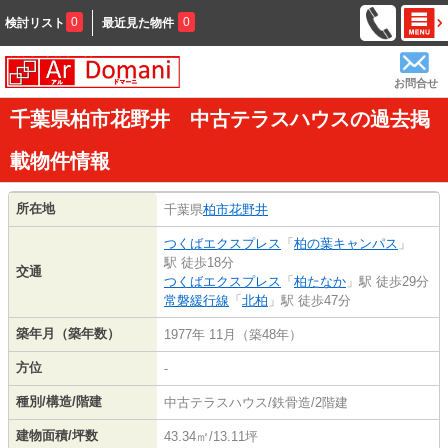
0
0
検討リスト
最近見た物件
お問合せ
千葉県柏市花野井 中古テラスハウスの過去掲
載物件情報
所在地
千葉県
柏市
花野井
つくばエクスプレス
「
柏の葉キャンパス
」
駅 徒歩18分
交通
つくばエクスプレス
「
柏たなか
」駅 徒歩29分
常磐緩行線
「
北柏
」駅 徒歩47分
築年月（築年数）
1977年 11月（築48年）
方位
-
種別/構造/階建
中古テラスハウス/鉄骨造/2階建
建物面積/坪数
43.34㎡/13.11坪