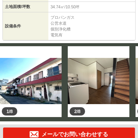
土地面積/坪数
34.74㎡/10.50坪
プロパンガス
公営水道
設備条件
個別浄化槽
電気有
1/8
2/8
メールでお問い合わせする