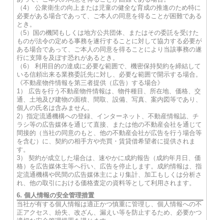
（4） 公衆衛生の向上または児童の健全な育成の推進のため特に
必要がある場合であって、ご本人の同意を得ることが困難である
とき。
（5）国の機関もしくは地方公共団体、またはその委託を受けた
ものが法令の定める事務を遂行することに対して協力する必要が
ある場合であって、ご本人の同意を得ることにより当該事務の遂
行に支障を及ぼす恐れがあるとき。
（6） 利用目的の達成に必要な範囲で、機密保持契約を締結して
いる信頼出来る業務委託先に対し、必要な範囲で開示する場合。
《不動産物件情報を第三者提供（広告）する場合》
1） 広告を行う不動産物件情報は、物件種目、所在地、価格、交
通、土地及び建物の面積、間取、設備、写真、案内図等であり、
個人の氏名は含みません。
2）指定流通機構への登録、インターネット、不動産情報誌、チ
ラシ等の広告媒体を通じて直接、または他の不動産会社を通じて
間接的（当社の同意のもと、他の不動産会社が広告を行う場合等
を含む）に、契約の相手方や売買・賃貸借希望者に提供されま
す。
3） 契約が成立した場合は、速やかに成約報告（成約年月日、価
格）を広告媒体主等へ行い、広告を停止します。成約情報は、指
定流通機構や民間の広告媒体主により集計、加工もしくは分析さ
れ、他の取引における価格査定の資料等として利用されます。
6. 個人情報の安全管理措置
当社が有する個人情報は適正かつ慎重に管理し、個人情報への不
正アクセス、紛失、改ざん、漏えい等を防止するため、必要かつ