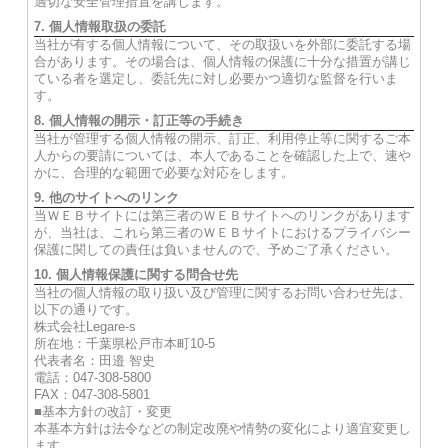
適切な安全管理措置を講じます。
7. 個人情報取扱の委託
当社が有する個人情報について、その取扱いを外部に委託する場
合があります。その場合は、個人情報の保護に十分な措置が講じ
ている者を選定し、委託先に対し必要かつ適切な監督を行いま
す。
8. 個人情報の開示・訂正等の手続き
当社が管理する個人情報の開示、訂正、利用停止等に関するご本
人からの要請については、本人であることを確認した上で、速や
かに、合理的な範囲で必要な対応をします。
9. 他のサイトへのリンク
当ＷＥＢサイトには第三者のＷＥＢサイトへのリンクがあります
が、当社は、これら第三者のＷＥＢサイトにおけるプライバシー
保護に関しての責任は負いませんので、予めご了承ください。
10. 個人情報保護に関する問合せ先
当社の個人情報の取り扱い及び管理に関するお問い合わせ先は、
以下の通りです。
株式会社Legare-s
所在地：千葉県松戸市本町10-5
代表者名：田邉 智史
電話：047-308-5800
FAX：047-308-5801
■基本方針の改訂・変更
本基本方針は法令などの制定改廃や情勢の変化により適宜変更し
ます。