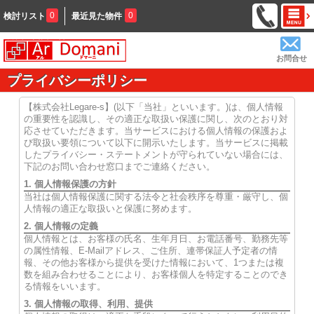
0
0
検討リスト
最近見た物件
お問合せ
プライバシーポリシー
【株式会社Legare-s】(以下「当社」といいます。)は、個人情報
の重要性を認識し、その適正な取扱い保護に関し、次のとおり対
応させていただきます。当サービスにおける個人情報の保護およ
び取扱い要領について以下に開示いたします。当サービスに掲載
したプライバシー・ステートメントが守られていない場合には、
下記のお問い合わせ窓口までご連絡ください。
1. 個人情報保護の方針
当社は個人情報保護に関する法令と社会秩序を尊重・厳守し、個
人情報の適正な取扱いと保護に努めます。
2. 個人情報の定義
個人情報とは、お客様の氏名、生年月日、お電話番号、勤務先等
の属性情報、E-Mailアドレス、ご住所、連帯保証人予定者の情
報、その他お客様から提供を受けた情報において、1つまたは複
数を組み合わせることにより、お客様個人を特定することのでき
る情報をいいます。
3. 個人情報の取得、利用、提供