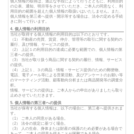
個人情報の取得は、適正な手段によって行うとともに、利用目的
の公表、通知、明示等をさせていただき、ご本人の同意なく、利
用目的の範囲を超えた個人情報の取扱いはいたしません。また、
個人情報を第三者へ提供・開示等する場合は、法令の定める手続
きに則って行います。
4. 個人情報の利用目的
当社が取得する個人情報の利用目的は以下のとおりです。
（1） 不動産の売買、賃貸、仲介、管理等の取引に関する契約の
履行、及び情報、サービスの提供。
（2） 上記１の利用目的の達成に必要な範囲での、個人情報の第
三者への提供。
（3） 当社が取り扱う商品に関する契約の履行、情報、サービス
の提供。
（4） 上記１、３の商品・情報・サービス提供のための郵便物、
電話、電子メール等による営業活動、及びアンケートのお願い等
のマーケティング活動、顧客動向分析または商品開発等の調査分
析。
情報、サービスの提供は、ご本人からの申出がありましたら取り
止めさせていただきます。
5. 個人情報の第三者への提供
当社が保有する個人情報は、以下の場合に、第三者へ提供されま
す。
（1） ご本人の同意がある場合。
（2） 法令の規定に基づく場合。
（3） 人の生命、身体または財産の保護のため必要がある場合で
あって、ご本人の同意を得ることが困難である場合。