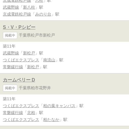
京成電鉄松戸線
「
八柱
」駅
武蔵野線
「
新八柱
」駅
京成電鉄松戸線
「
みのり台
」駅
S・V・Pシビー
千葉県松戸市新松戸
掲載中
築11年
武蔵野線
「
新松戸
」駅
つくばエクスプレス
「
南流山
」駅
常磐緩行線
「
新松戸
」駅
カームベリー D
千葉県柏市花野井
掲載中
築11年
つくばエクスプレス
「
柏の葉キャンパス
」駅
常磐緩行線
「
北柏
」駅
つくばエクスプレス
「
柏たなか
」駅