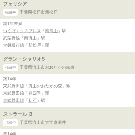
フェリシア
千葉県松戸市新松戸
掲載中
築1年未満
つくばエクスプレス
「
南流山
」駅
武蔵野線
「
南流山
」駅
常磐緩行線
「
新松戸
」駅
グラン・シャリオS
千葉県流山市おおたかの森東
掲載中
築14年
東武野田線
「
流山おおたかの森
」駅
東武野田線
「
豊四季
」駅
東武野田線
「
初石
」駅
ストラール Ｂ
千葉県流山市大字東深井
掲載中
築14年