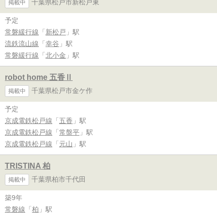
千葉県松戸市新松戸東
掲載中
予定
常磐緩行線
「
新松戸
」駅
流鉄流山線
「
幸谷
」駅
常磐緩行線
「
北小金
」駅
robot home 五香Ⅱ
千葉県松戸市金ケ作
掲載中
予定
京成電鉄松戸線
「
五香
」駅
京成電鉄松戸線
「
常盤平
」駅
京成電鉄松戸線
「
元山
」駅
TRISTINA 柏
千葉県柏市千代田
掲載中
築9年
常磐線
「
柏
」駅