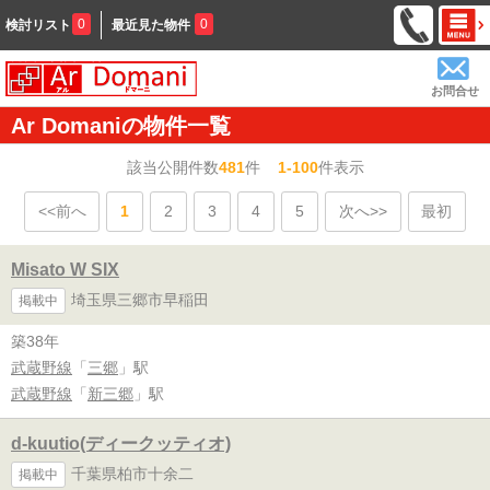
0
0
検討リスト
最近見た物件
お問合せ
Ar Domaniの物件一覧
該当公開件数
481
件
1-100
件表示
<<前へ
1
2
3
4
5
次へ>>
最初
Misato W SIX
埼玉県三郷市早稲田
掲載中
築38年
武蔵野線
「
三郷
」駅
武蔵野線
「
新三郷
」駅
d-kuutio(ディークッティオ)
千葉県柏市十余二
掲載中