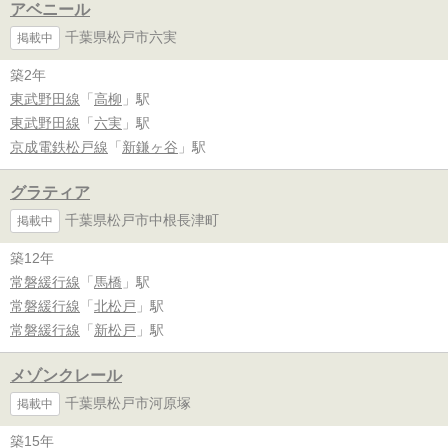
アベニール
千葉県松戸市六実
掲載中
築2年
東武野田線
「
高柳
」駅
東武野田線
「
六実
」駅
京成電鉄松戸線
「
新鎌ヶ谷
」駅
グラティア
千葉県松戸市中根長津町
掲載中
築12年
常磐緩行線
「
馬橋
」駅
常磐緩行線
「
北松戸
」駅
常磐緩行線
「
新松戸
」駅
メゾンクレール
千葉県松戸市河原塚
掲載中
築15年