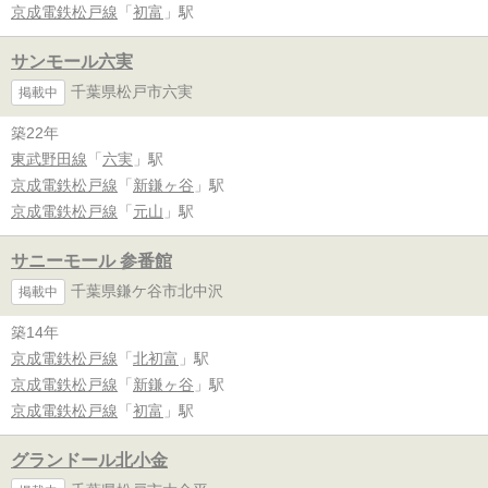
京成電鉄松戸線
「
初富
」駅
サンモール六実
千葉県松戸市六実
掲載中
築22年
東武野田線
「
六実
」駅
京成電鉄松戸線
「
新鎌ヶ谷
」駅
京成電鉄松戸線
「
元山
」駅
サニーモール 参番館
千葉県鎌ケ谷市北中沢
掲載中
築14年
京成電鉄松戸線
「
北初富
」駅
京成電鉄松戸線
「
新鎌ヶ谷
」駅
京成電鉄松戸線
「
初富
」駅
グランドール北小金