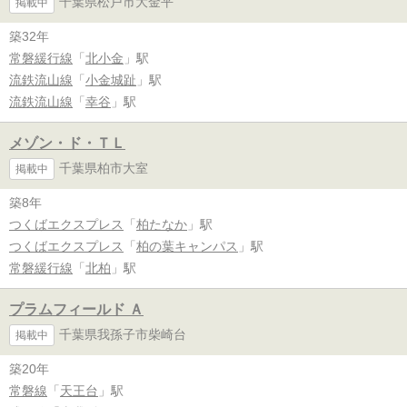
千葉県松戸市大金平
掲載中
築32年
常磐緩行線
「
北小金
」駅
流鉄流山線
「
小金城趾
」駅
流鉄流山線
「
幸谷
」駅
メゾン・ド・ＴＬ
千葉県柏市大室
掲載中
築8年
つくばエクスプレス
「
柏たなか
」駅
つくばエクスプレス
「
柏の葉キャンパス
」駅
常磐緩行線
「
北柏
」駅
プラムフィールド Ａ
千葉県我孫子市柴崎台
掲載中
築20年
常磐線
「
天王台
」駅