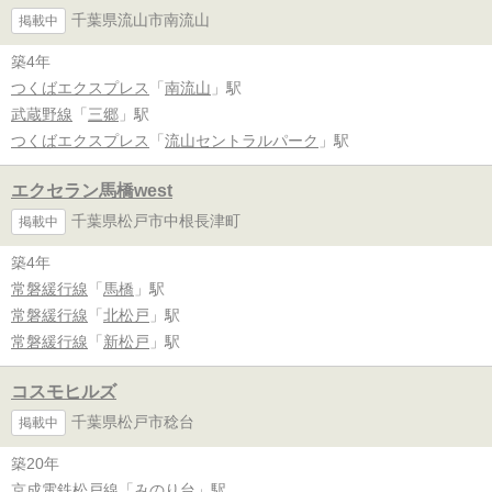
千葉県流山市南流山
掲載中
築4年
つくばエクスプレス
「
南流山
」駅
武蔵野線
「
三郷
」駅
つくばエクスプレス
「
流山セントラルパーク
」駅
エクセラン馬橋west
千葉県松戸市中根長津町
掲載中
築4年
常磐緩行線
「
馬橋
」駅
常磐緩行線
「
北松戸
」駅
常磐緩行線
「
新松戸
」駅
コスモヒルズ
千葉県松戸市稔台
掲載中
築20年
京成電鉄松戸線
「
みのり台
」駅