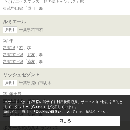
つくばエクスプレス
「
柏の葉キャンパス
」駅
東武野田線
「
運河
」駅
ルミエール
千葉県柏市柏
掲載中
築1年
常磐線
「
柏
」駅
常磐緩行線
「
北柏
」駅
常磐緩行線
「
南柏
」駅
リッシュセゾン E
千葉県流山市駒木
掲載中
築1年未満
東武野田線
「
豊四季
」駅
当サイトでは、お客様の当サイト利用状況把握、サービス向上検討を目的と
して、クッキー（Cookie）を使用しています。
東武野田線
「
流山おおたかの森
」駅
詳しくは、当社の
「Cookieの取扱いについて」
をご確認ください。
東武野田線
「
初石
」駅
閉じる
ボヌール柏の葉キャンパス