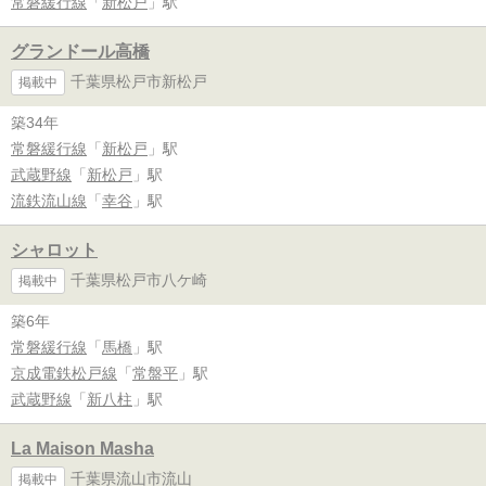
常磐緩行線
「
新松戸
」駅
グランドール高橋
千葉県松戸市新松戸
掲載中
築34年
常磐緩行線
「
新松戸
」駅
武蔵野線
「
新松戸
」駅
流鉄流山線
「
幸谷
」駅
シャロット
千葉県松戸市八ケ崎
掲載中
築6年
常磐緩行線
「
馬橋
」駅
京成電鉄松戸線
「
常盤平
」駅
武蔵野線
「
新八柱
」駅
La Maison Masha
千葉県流山市流山
掲載中