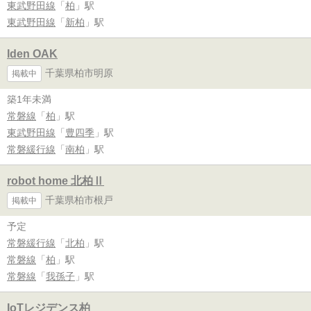
東武野田線
「
柏
」駅
東武野田線
「
新柏
」駅
Iden OAK
千葉県柏市明原
掲載中
築1年未満
常磐線
「
柏
」駅
東武野田線
「
豊四季
」駅
常磐緩行線
「
南柏
」駅
robot home 北柏Ⅱ
千葉県柏市根戸
掲載中
予定
常磐緩行線
「
北柏
」駅
常磐線
「
柏
」駅
常磐線
「
我孫子
」駅
IoTレジデンス柏