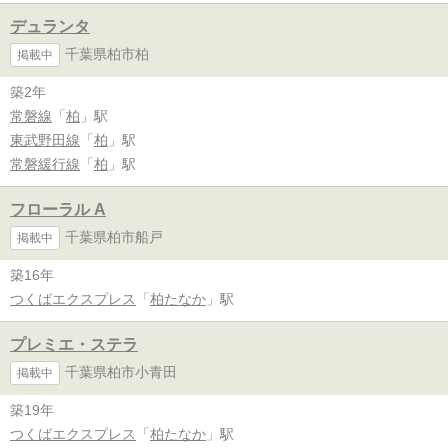
デュランタ
千葉県柏市柏
掲載中
築2年
常磐線
「
柏
」駅
東武野田線
「
柏
」駅
常磐緩行線
「
柏
」駅
フローラル A
千葉県柏市船戸
掲載中
築16年
つくばエクスプレス
「
柏たなか
」駅
プレミエ・ステラ
千葉県柏市小青田
掲載中
築19年
つくばエクスプレス
「
柏たなか
」駅