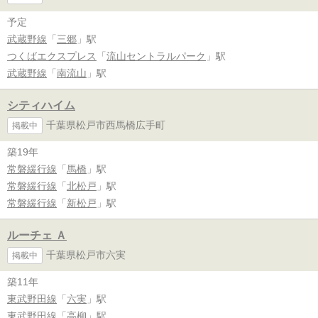
予定
武蔵野線
「
三郷
」駅
つくばエクスプレス
「
流山セントラルパーク
」駅
武蔵野線
「
南流山
」駅
シティハイム
千葉県松戸市西馬橋広手町
掲載中
築19年
常磐緩行線
「
馬橋
」駅
常磐緩行線
「
北松戸
」駅
常磐緩行線
「
新松戸
」駅
ルーチェ Ａ
千葉県松戸市六実
掲載中
築11年
東武野田線
「
六実
」駅
東武野田線
「
高柳
」駅