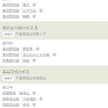
東武野田線
「
運河
」駅
東武野田線
「
江戸川台
」駅
東武野田線
「
梅郷
」駅
セジュールハイツ Ⅱ
千葉県流山市野々下
掲載中
築29年
東武野田線
「
豊四季
」駅
東武野田線
「
流山おおたかの森
」駅
常磐緩行線
「
南柏
」駅
エムワイハイツ
千葉県流山市南流山
掲載中
築11年
武蔵野線
「
南流山
」駅
流鉄流山線
「
小金城趾
」駅
流鉄流山線
「
幸谷
」駅