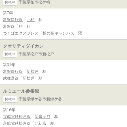
千葉県柏市松ケ崎
掲載中
築7年
常磐緩行線
「
北柏
」駅
常磐線
「
柏
」駅
つくばエクスプレス
「
柏の葉キャンパス
」駅
クオリティダイカン
千葉県松戸市新松戸
掲載中
築31年
常磐緩行線
「
新松戸
」駅
武蔵野線
「
新松戸
」駅
ルミエール参番館
千葉県鎌ケ谷市新鎌ケ谷
掲載中
築16年
京成電鉄松戸線
「
新鎌ヶ谷
」駅
京成電鉄松戸線
「
北初富
」駅