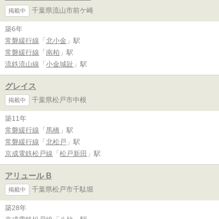
千葉県流山市前ケ崎
掲載中
築6年
常磐緩行線
「
北小金
」駅
常磐緩行線
「
南柏
」駅
流鉄流山線
「
小金城趾
」駅
グレイス
千葉県松戸市中根
掲載中
築11年
常磐緩行線
「
馬橋
」駅
常磐緩行線
「
北松戸
」駅
京成電鉄松戸線
「
松戸新田
」駅
アリュール B
千葉県松戸市千駄堀
掲載中
築28年