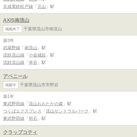
京成電鉄松戸線
「
元山
」駅
AXIS南流山
千葉県流山市南流山
掲載終了
築3年
武蔵野線
「
南流山
」駅
流鉄流山線
「
小金城趾
」駅
流鉄流山線
「
幸谷
」駅
アベニール
千葉県流山市市野谷
掲載中
築1年
東武野田線
「
流山おおたかの森
」駅
つくばエクスプレス
「
流山セントラルパーク
」駅
東武野田線
「
初石
」駅
クラップコティ