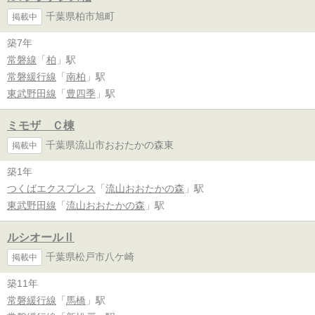
千葉県柏市旭町
掲載中
築7年
常磐線
「
柏
」駅
常磐緩行線
「
南柏
」駅
東武野田線
「
豊四季
」駅
ミモザ Ｃ棟
千葉県流山市おおたかの森東
掲載中
築1年
つくばエクスプレス
「
流山おおたかの森
」駅
東武野田線
「
流山おおたかの森
」駅
ルシオールⅡ
千葉県松戸市八ケ崎
掲載中
築11年
常磐緩行線
「
馬橋
」駅