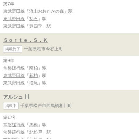
築7年
東武野田線
「
流山おおたかの森
」駅
東武野田線
「
初石
」駅
東武野田線
「
豊四季
」駅
Ｓｏｒｔｅ．Ｓ．Ｋ
千葉県柏市今谷上町
掲載終了
築9年
常磐緩行線
「
南柏
」駅
東武野田線
「
新柏
」駅
東武野田線
「
増尾
」駅
アルシュ 川
千葉県松戸市西馬橋相川町
掲載中
築17年
常磐緩行線
「
馬橋
」駅
常磐緩行線
「
北松戸
」駅