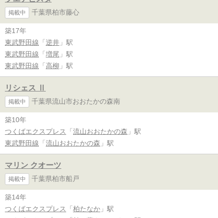
千葉県柏市藤心
掲載中
築17年
東武野田線
「
逆井
」駅
東武野田線
「
増尾
」駅
東武野田線
「
高柳
」駅
リシェス Ⅱ
千葉県流山市おおたかの森南
掲載中
築10年
つくばエクスプレス
「
流山おおたかの森
」駅
東武野田線
「
流山おおたかの森
」駅
マリン クオーツ
千葉県柏市船戸
掲載中
築14年
つくばエクスプレス
「
柏たなか
」駅