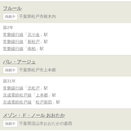
フルール
千葉県松戸市根木内
掲載中
築2年
常磐緩行線
「
北小金
」駅
常磐緩行線
「
新松戸
」駅
常磐緩行線
「
南柏
」駅
パレ・アージュ
千葉県松戸市上本郷
掲載中
築31年
常磐緩行線
「
北松戸
」駅
京成電鉄松戸線
「
上本郷
」駅
京成電鉄松戸線
「
松戸新田
」駅
メゾン・ド・ノール おおたか
千葉県流山市おおたかの森西
掲載中