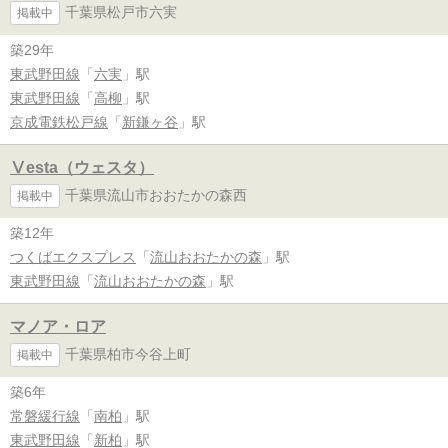
千葉県松戸市六実
掲載中
築29年
東武野田線
「
六実
」駅
東武野田線
「
高柳
」駅
京成電鉄松戸線
「
新鎌ヶ谷
」駅
Ⅴesta（ウェスタ）
千葉県流山市おおたかの森西
掲載中
築12年
つくばエクスプレス
「
流山おおたかの森
」駅
東武野田線
「
流山おおたかの森
」駅
マノア・ロア
千葉県柏市今谷上町
掲載中
築6年
常磐緩行線
「
南柏
」駅
東武野田線
「
新柏
」駅