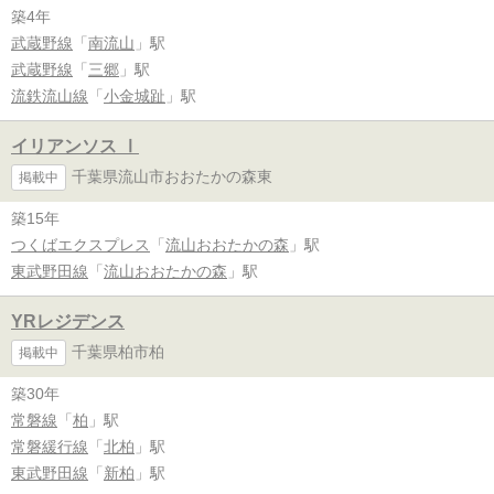
築4年
武蔵野線
「
南流山
」駅
武蔵野線
「
三郷
」駅
流鉄流山線
「
小金城趾
」駅
イリアンソス Ⅰ
千葉県流山市おおたかの森東
掲載中
築15年
つくばエクスプレス
「
流山おおたかの森
」駅
東武野田線
「
流山おおたかの森
」駅
YRレジデンス
千葉県柏市柏
掲載中
築30年
常磐線
「
柏
」駅
常磐緩行線
「
北柏
」駅
東武野田線
「
新柏
」駅