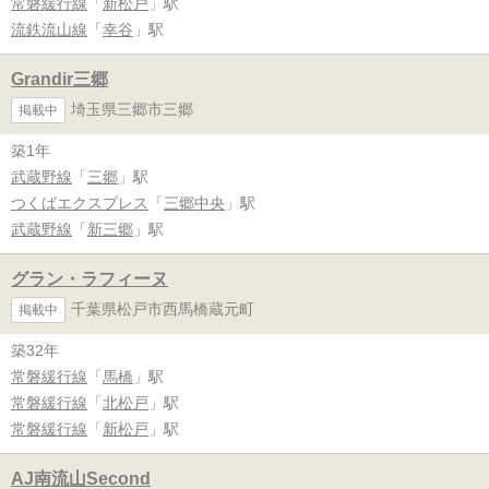
常磐緩行線
「
新松戸
」駅
流鉄流山線
「
幸谷
」駅
Grandir三郷
埼玉県三郷市三郷
掲載中
築1年
武蔵野線
「
三郷
」駅
つくばエクスプレス
「
三郷中央
」駅
武蔵野線
「
新三郷
」駅
グラン・ラフィーヌ
千葉県松戸市西馬橋蔵元町
掲載中
築32年
常磐緩行線
「
馬橋
」駅
常磐緩行線
「
北松戸
」駅
常磐緩行線
「
新松戸
」駅
AJ南流山Second