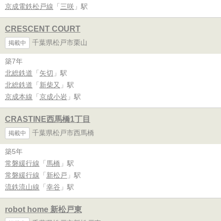
京成電鉄松戸線
「
三咲
」駅
CRESCENT COURT
千葉県松戸市栗山
掲載中
築7年
北総鉄道
「
矢切
」駅
北総鉄道
「
新柴又
」駅
京成本線
「
京成小岩
」駅
CRASTINE西馬橋1丁目
千葉県松戸市西馬橋
掲載中
築5年
常磐緩行線
「
馬橋
」駅
常磐緩行線
「
新松戸
」駅
流鉄流山線
「
幸谷
」駅
robot home 新松戸東