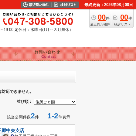
最終更新：2026年08月08日
00
00
件
件
最近見た物件
検討リスト
19:00
定休日：水曜日(1月～３月無休）
は対応できません。
並び順：
2
1-2
該当公開件数
件
件表示
三郷中央支店