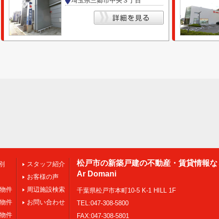
埼玉県三郷市中央３丁目
松戸市の新築戸建の不動産・賃貸情報な
別
スタッフ紹介
Ar Domani
お客様の声
の物件
周辺施設検索
千葉県松戸市本町10-5 K-1 HILL 1F
の物件
お問い合わせ
TEL:047-308-5800
の物件
FAX:047-308-5801