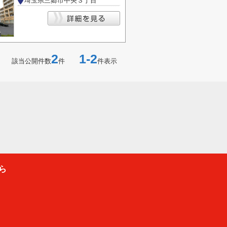
埼玉県三郷市中央３丁目
2
1-2
該当公開件数
件
件表示
ら