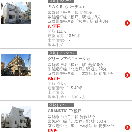
賃貸｜アパート
ＰＡＣＥ（パーチェ）
常磐線「松戸」駅 徒歩8分
常磐緩行線「松戸」駅 徒歩8分
京成電鉄松戸線「松戸」駅 徒歩8分
8.7万円
間取:
1LDK
建物面積:
- / 8.50坪
土地面積:
- / -
敷金/礼金:
-/-
賃貸｜マンション
グリーンアベニュータカ
常磐緩行線「松戸」駅 徒歩10分
常磐緩行線「北松戸」駅 徒歩29分
京成電鉄松戸線「上本郷」駅 徒歩30分
9.6万円
間取:
2LDK
建物面積:
- / 15.42坪
土地面積:
- / -
敷金/礼金:
0ヶ月/0ヶ月
賃貸｜アパート
GRANDTIC TY松戸
常磐線「松戸」駅 徒歩13分
常磐緩行線「北松戸」駅 徒歩33分
京成電鉄松戸線「上本郷」駅 徒歩35分
8万円