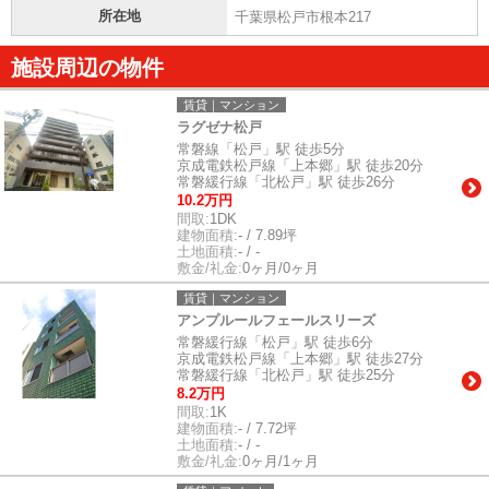
所在地
千葉県松戸市根本217
施設周辺の物件
賃貸｜マンション
ラグゼナ松戸
常磐線「松戸」駅 徒歩5分
京成電鉄松戸線「上本郷」駅 徒歩20分
常磐緩行線「北松戸」駅 徒歩26分
10.2万円
間取:
1DK
建物面積:
- / 7.89坪
土地面積:
- / -
敷金/礼金:
0ヶ月/0ヶ月
賃貸｜マンション
アンプルールフェールスリーズ
常磐緩行線「松戸」駅 徒歩6分
京成電鉄松戸線「上本郷」駅 徒歩27分
常磐緩行線「北松戸」駅 徒歩25分
8.2万円
間取:
1K
建物面積:
- / 7.72坪
土地面積:
- / -
敷金/礼金:
0ヶ月/1ヶ月