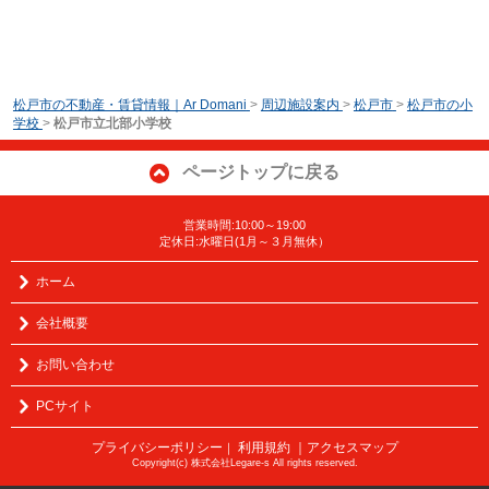
松戸市の不動産・賃貸情報｜Ar Domani
>
周辺施設案内
>
松戸市
>
松戸市の小
学校
>
松戸市立北部小学校
ページトップに戻る
営業時間:10:00～19:00
定休日:水曜日(1月～３月無休）
ホーム
会社概要
お問い合わせ
PCサイト
プライバシーポリシー
利用規約
｜アクセスマップ
｜
Copyright(c) 株式会社Legare-s All rights reserved.