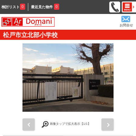
0
0
検討リスト
最近見た物件
お問合せ
松戸市立北部小学校
前
次
画像タップで拡大表示【
1
/1】