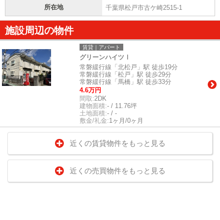
所在地
千葉県松戸市古ケ崎2515-1
施設周辺の物件
賃貸｜アパート
グリーンハイツⅠ
常磐緩行線「北松戸」駅 徒歩19分
常磐緩行線「松戸」駅 徒歩29分
常磐緩行線「馬橋」駅 徒歩33分
4.6万円
間取:
2DK
建物面積:
- / 11.76坪
土地面積:
- / -
敷金/礼金:
1ヶ月/0ヶ月
近くの賃貸物件をもっと見る
近くの売買物件をもっと見る