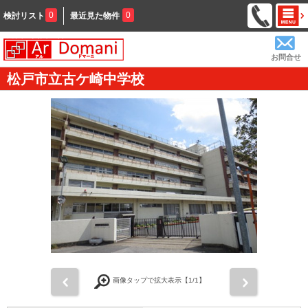
0
0
検討リスト
最近見た物件
お問合せ
松戸市立古ケ崎中学校
前
次
画像タップで拡大表示【
1
/1】