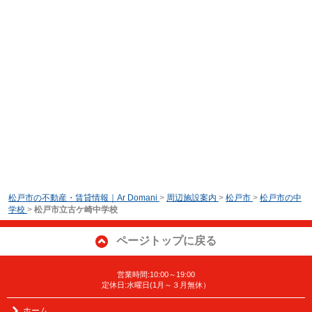
松戸市の不動産・賃貸情報｜Ar Domani
>
周辺施設案内
>
松戸市
>
松戸市の中
学校
>
松戸市立古ケ崎中学校
ページトップに戻る
営業時間:10:00～19:00
定休日:水曜日(1月～３月無休）
ホーム