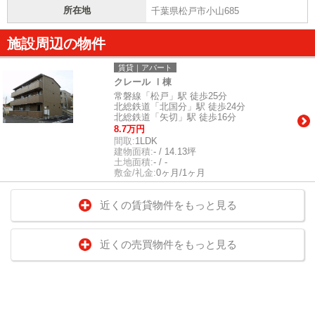
所在地
千葉県松戸市小山685
施設周辺の物件
賃貸｜アパート
クレール Ⅰ棟
常磐線「松戸」駅 徒歩25分
北総鉄道「北国分」駅 徒歩24分
北総鉄道「矢切」駅 徒歩16分
8.7万円
間取:
1LDK
建物面積:
- / 14.13坪
土地面積:
- / -
敷金/礼金:
0ヶ月/1ヶ月
近くの賃貸物件をもっと見る
近くの売買物件をもっと見る