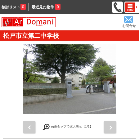
0
0
検討リスト
最近見た物件
お問合せ
松戸市立第二中学校
前
次
画像タップで拡大表示【
1
/1】