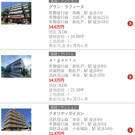
賃貸｜マンション
グラン・ラフィーヌ
常磐緩行線「馬橋」駅 徒歩1分
常磐緩行線「北松戸」駅 徒歩21分
常磐緩行線「新松戸」駅 徒歩24分
14.6万円
間取:
3LDK
建物面積:
- / 24.09坪
土地面積:
- / -
敷金/礼金:
0ヶ月/0ヶ月
賃貸｜アパート
ａｒｇｅｎｔｏ
常磐緩行線「新松戸」駅 徒歩8分
武蔵野線「新松戸」駅 徒歩8分
流鉄流山線「幸谷」駅 徒歩10分
14.3万円
間取:
3LDK
建物面積:
- / 21.18坪
土地面積:
- / -
敷金/礼金:
0ヶ月/2ヶ月
賃貸｜マンション
クオリティダイカン
流鉄流山線「幸谷」駅 徒歩9分
常磐緩行線「新松戸」駅 徒歩9分
流鉄流山線「小金城趾」駅 徒歩14分
11.4万円