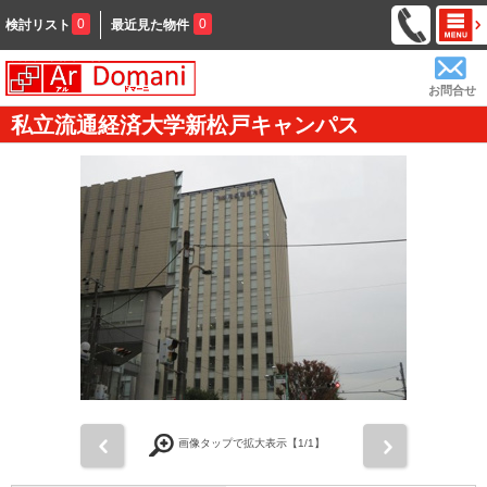
0
0
検討リスト
最近見た物件
お問合せ
私立流通経済大学新松戸キャンパス
前
次
画像タップで拡大表示【
1
/1】