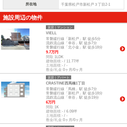
所在地
千葉県松戸市新松戸３丁目2-1
施設周辺の物件
賃貸｜マンション
VIELL
常磐緩行線「新松戸」駅 徒歩5分
流鉄流山線「幸谷」駅 徒歩7分
常磐緩行線「北小金」駅 徒歩18分
9.7万円
間取:
1LDK
建物面積:
- / 11.77坪
土地面積:
- / -
敷金/礼金:
0ヶ月/0ヶ月
賃貸｜アパート
CRASTINE西馬橋1丁目
常磐緩行線「馬橋」駅 徒歩7分
常磐緩行線「新松戸」駅 徒歩18分
流鉄流山線「幸谷」駅 徒歩19分
6万円
間取:
1K
建物面積:
- / 6.09坪
土地面積:
- / -
敷金/礼金:
0ヶ月/0ヶ月