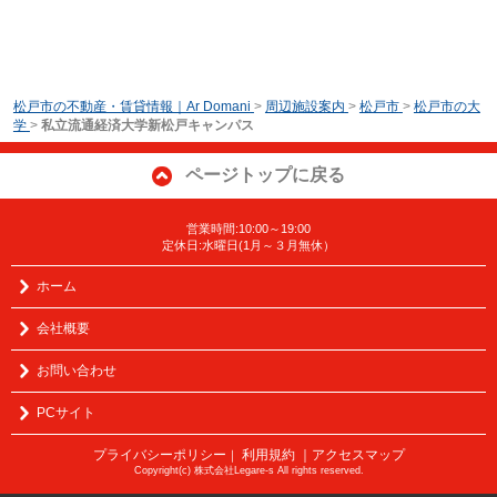
松戸市の不動産・賃貸情報｜Ar Domani
>
周辺施設案内
>
松戸市
>
松戸市の大
学
>
私立流通経済大学新松戸キャンパス
ページトップに戻る
営業時間:10:00～19:00
定休日:水曜日(1月～３月無休）
ホーム
会社概要
お問い合わせ
PCサイト
プライバシーポリシー
利用規約
｜アクセスマップ
｜
Copyright(c) 株式会社Legare-s All rights reserved.