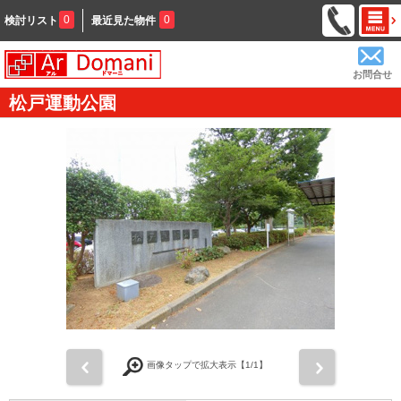
0
0
検討リスト
最近見た物件
お問合せ
松戸運動公園
前
次
画像タップで拡大表示【
1
/1】