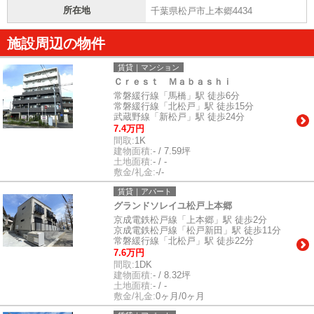
所在地
千葉県松戸市上本郷4434
施設周辺の物件
賃貸｜マンション
Ｃｒｅｓｔ Ｍａｂａｓｈｉ
常磐緩行線「馬橋」駅 徒歩6分
常磐緩行線「北松戸」駅 徒歩15分
武蔵野線「新松戸」駅 徒歩24分
7.4万円
間取:
1K
建物面積:
- / 7.59坪
土地面積:
- / -
敷金/礼金:
-/-
賃貸｜アパート
グランドソレイユ松戸上本郷
京成電鉄松戸線「上本郷」駅 徒歩2分
京成電鉄松戸線「松戸新田」駅 徒歩11分
常磐緩行線「北松戸」駅 徒歩22分
7.6万円
間取:
1DK
建物面積:
- / 8.32坪
土地面積:
- / -
敷金/礼金:
0ヶ月/0ヶ月