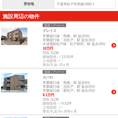
所在地
千葉県松戸市馬橋1890-1
施設周辺の物件
賃貸｜アパート
グレイス
常磐緩行線「馬橋」駅 徒歩9分
常磐緩行線「北松戸」駅 徒歩15分
京成電鉄松戸線「松戸新田」駅 徒歩29分
10万円
間取:
1LDK
建物面積:
- / 13.61坪
土地面積:
- / -
敷金/礼金:
-/2ヶ月
賃貸｜アパート
カバロ
常磐緩行線「馬橋」駅 徒歩6分
常磐緩行線「北松戸」駅 徒歩20分
常磐緩行線「新松戸」駅 徒歩25分
8.1万円
間取:
1LDK
建物面積:
- / 9.52坪
土地面積:
- / -
敷金/礼金:
0ヶ月/0ヶ月