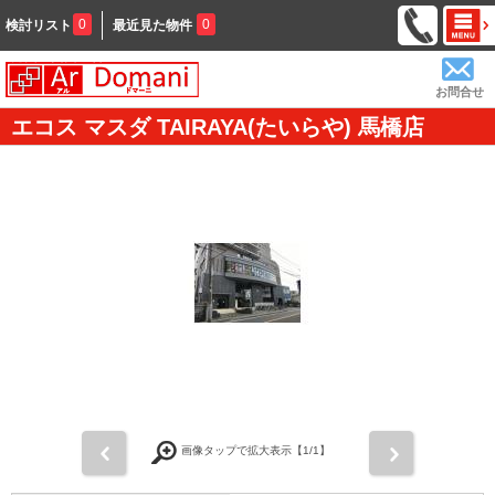
0
0
検討リスト
最近見た物件
お問合せ
エコス マスダ TAIRAYA(たいらや) 馬橋店
前
次
画像タップで拡大表示【
1
/1】