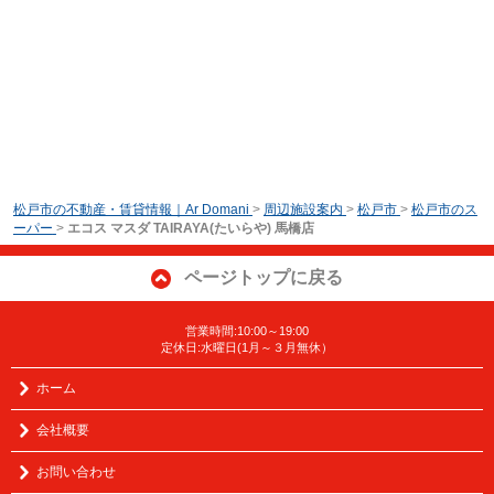
松戸市の不動産・賃貸情報｜Ar Domani
>
周辺施設案内
>
松戸市
>
松戸市のス
ーパー
>
エコス マスダ TAIRAYA(たいらや) 馬橋店
ページトップに戻る
営業時間:10:00～19:00
定休日:水曜日(1月～３月無休）
ホーム
会社概要
お問い合わせ