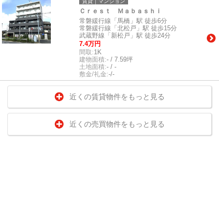
賃貸｜マンション
Ｃｒｅｓｔ Ｍａｂａｓｈｉ
常磐緩行線「馬橋」駅 徒歩6分
常磐緩行線「北松戸」駅 徒歩15分
武蔵野線「新松戸」駅 徒歩24分
7.4万円
間取:
1K
建物面積:
- / 7.59坪
土地面積:
- / -
敷金/礼金:
-/-
近くの賃貸物件をもっと見る
近くの売買物件をもっと見る