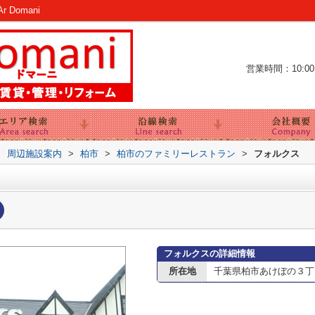
Domani
営業時間：10:00～
>
周辺施設案内
>
柏市
>
柏市のファミリーレストラン
>
フォルクス
フォルクスの詳細情報
所在地
千葉県柏市あけぼの３丁目