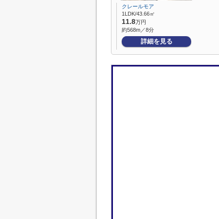
クレールモア
1LDK/43.66㎡
11.8
万円
約568m／8分
詳細を見る