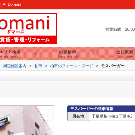
 Domani
営業時間：10:00～
>
周辺施設案内
>
柏市
>
柏市のファーストフード
>
モスバーガー
モスバーガーの詳細情報
所在地
千葉県柏市柏２丁目4-2