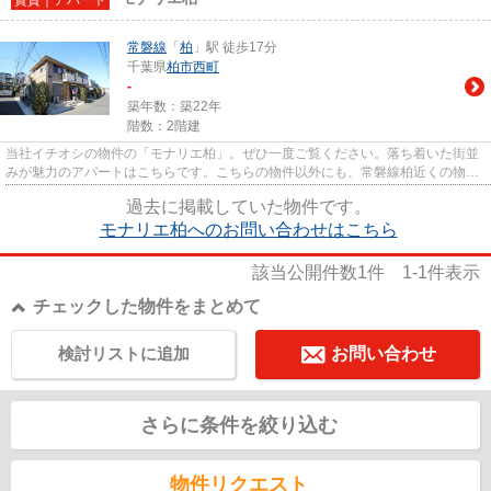
常磐線
「
柏
」駅 徒歩17分
千葉県
柏市
西町
-
築年数：築22年
階数：2階建
当社イチオシの物件の「モナリエ柏」。ぜひ一度ご覧ください。落ち着いた街並
みが魅力のアパートはこちらです。こちらの物件以外にも、常磐線柏近くの物件
情報を取り扱っております。...
過去に掲載していた物件です。
モナリエ柏へのお問い合わせはこちら
該当公開件数
1
件
1-1
件表示
チェックした物件をまとめて
検討リストに追加
お問い合わせ
さらに条件を絞り込む
物件リクエスト