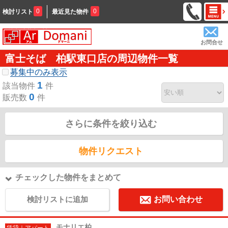
0
0
検討リスト
最近見た物件
お問合せ
富士そば 柏駅東口店の周辺物件一覧
募集中のみ表示
1
該当物件
件
0
販売数
件
さらに条件を絞り込む
物件リクエスト
チェックした物件をまとめて
検討リストに追加
お問い合わせ
モナリエ柏
賃貸｜アパート