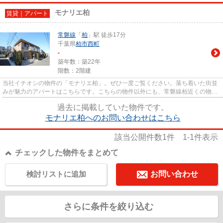
モナリエ柏
賃貸｜アパート
常磐線
「
柏
」駅 徒歩17分
千葉県
柏市
西町
-
築年数：築22年
階数：2階建
当社イチオシの物件の「モナリエ柏」。ぜひ一度ご覧ください。落ち着いた街並
みが魅力のアパートはこちらです。こちらの物件以外にも、常磐線柏近くの物件
情報を取り扱っております。...
過去に掲載していた物件です。
モナリエ柏へのお問い合わせはこちら
該当公開件数
1
件
1-1
件表示
チェックした物件をまとめて
検討リストに追加
お問い合わせ
さらに条件を絞り込む