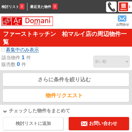
0
0
検討リスト
最近見た物件
お問合せ
ファーストキッチン 柏マルイ店の周辺物件一
覧
募集中のみ表示
1
該当物件
件
0
販売数
件
さらに条件を絞り込む
物件リクエスト
チェックした物件をまとめて
検討リストに追加
お問い合わせ