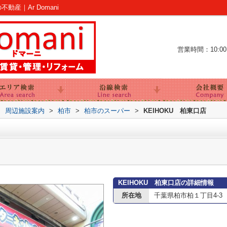
動産｜Ar Domani
営業時間：10:00～
>
周辺施設案内
>
柏市
>
柏市のスーパー
>
KEIHOKU 柏東口店
KEIHOKU 柏東口店の詳細情報
所在地
千葉県柏市柏１丁目4-3