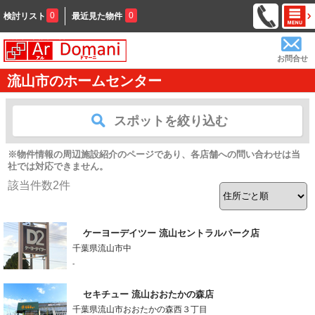
0
0
検討リスト
最近見た物件
お問合せ
流山市のホームセンター
スポットを絞り込む
※物件情報の周辺施設紹介のページであり、各店舗への問い合わせは当
社では対応できません。
該当件数
2
件
ケーヨーデイツー 流山セントラルパーク店
千葉県流山市中
-
セキチュー 流山おおたかの森店
千葉県流山市おおたかの森西３丁目