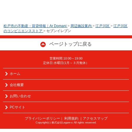
松戸市の不動産・賃貸情報｜Ar Domani
>
周辺施設案内
>
江戸川区
>
江戸川区
のコンビニエンスストア
>
セブンイレブン
ページトップに戻る
営業時間:10:00～19:00
定休日:水曜日(1月～３月無休）
ホーム
会社概要
お問い合わせ
PCサイト
プライバシーポリシー
利用規約
｜アクセスマップ
｜
Copyright(c) 株式会社Legare-s All rights reserved.