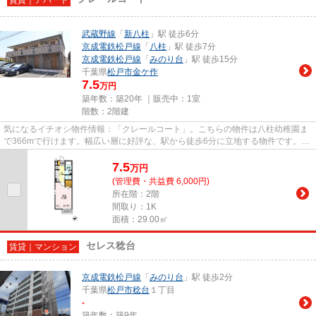
武蔵野線
「
新八柱
」駅 徒歩6分
京成電鉄松戸線
「
八柱
」駅 徒歩7分
京成電鉄松戸線
「
みのり台
」駅 徒歩15分
千葉県
松戸市
金ケ作
7.5
万円
築年数：築20年 ｜販売中：
1室
階数：2階建
気になるイチオシ物件情報：「クレールコート」。こちらの物件は八柱幼稚園ま
で366mで行けます。幅広い層に好評な、駅から徒歩6分に立地する物件です。こ
ちらの物件はアパートです。数...
7.5
万
円
(管理費・共益費 6,000円)
所在階：2階
間取り：1K
面積：29.00㎡
セレス稔台
賃貸｜マンション
京成電鉄松戸線
「
みのり台
」駅 徒歩2分
千葉県
松戸市
稔台
１丁目
-
築年数：築9年