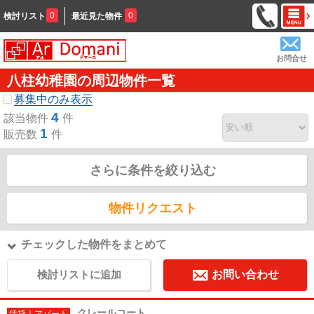
0
0
検討リスト
最近見た物件
お問合せ
八柱幼稚園の周辺物件一覧
募集中のみ表示
4
該当物件
件
1
販売数
件
さらに条件を絞り込む
物件リクエスト
チェックした物件をまとめて
検討リストに追加
お問い合わせ
クレールコート
賃貸｜アパート