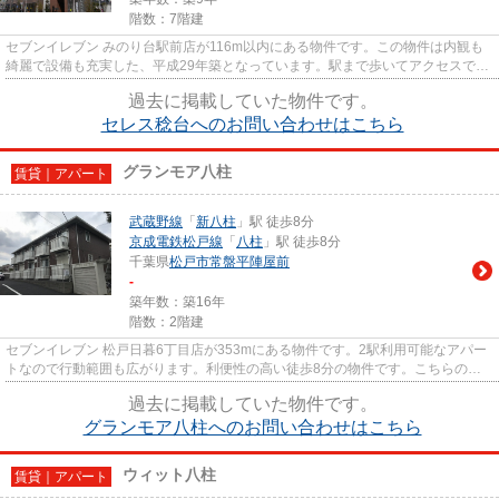
階数：7階建
セブンイレブン みのり台駅前店が116m以内にある物件です。この物件は内観も
綺麗で設備も充実した、平成29年築となっています。駅まで歩いてアクセスでき
る、徒歩2分の距離に立地する...
過去に掲載していた物件です。
セレス稔台へのお問い合わせはこちら
グランモア八柱
賃貸｜アパート
武蔵野線
「
新八柱
」駅 徒歩8分
京成電鉄松戸線
「
八柱
」駅 徒歩8分
千葉県
松戸市
常盤平陣屋前
-
築年数：築16年
階数：2階建
セブンイレブン 松戸日暮6丁目店が353mにある物件です。2駅利用可能なアパー
トなので行動範囲も広がります。利便性の高い徒歩8分の物件です。こちらの物
件はアパートです。当社オスス...
過去に掲載していた物件です。
グランモア八柱へのお問い合わせはこちら
ウィット八柱
賃貸｜アパート