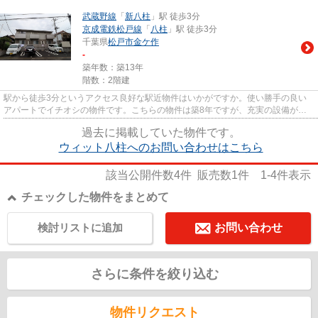
武蔵野線
「
新八柱
」駅 徒歩3分
京成電鉄松戸線
「
八柱
」駅 徒歩3分
千葉県
松戸市
金ケ作
-
築年数：築13年
階数：2階建
駅から徒歩3分というアクセス良好な駅近物件はいかがですか。使い勝手の良い
アパートでイチオシの物件です。こちらの物件は築8年ですが、充実の設備が整
っています。2駅利用可能で利便...
過去に掲載していた物件です。
ウィット八柱へのお問い合わせはこちら
該当公開件数
4
件 販売数
1
件
1-4
件表示
チェックした物件をまとめて
検討リストに追加
お問い合わせ
さらに条件を絞り込む
物件リクエスト