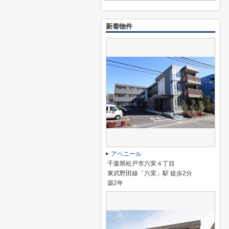
新着物件
アベニール
千葉県松戸市六実４丁目
東武野田線「六実」駅 徒歩2分
築2年