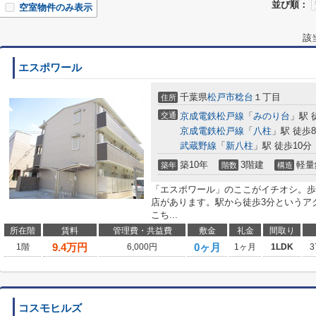
並び順：
空室物件のみ表示
該
エスポワール
千葉県
松戸市
稔台
１丁目
住所
交通
京成電鉄松戸線
「
みのり台
」駅 
京成電鉄松戸線
「
八柱
」駅 徒歩
武蔵野線
「
新八柱
」駅 徒歩10分
築10年
3階建
軽量
築年
階数
構造
「エスポワール」のここがイチオシ。歩い
店があります。駅から徒歩3分というア
こち...
所在階
賃料
管理費・共益費
敷金
礼金
間取り
9.4
万円
0ヶ月
1階
6,000円
1ヶ月
1LDK
3
コスモヒルズ