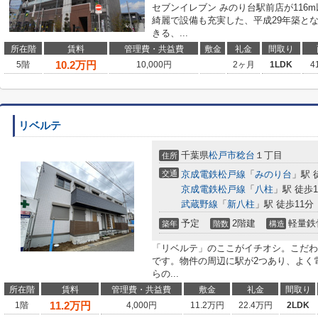
セブンイレブン みのり台駅前店が116
綺麗で設備も充実した、平成29年築と
きる、...
所在階
賃料
管理費・共益費
敷金
礼金
間取り
10.2
万円
5階
10,000円
2ヶ月
1LDK
4
リベルテ
千葉県
松戸市
稔台
１丁目
住所
交通
京成電鉄松戸線
「
みのり台
」駅 
京成電鉄松戸線
「
八柱
」駅 徒歩1
武蔵野線
「
新八柱
」駅 徒歩11分
予定
2階建
軽量鉄
築年
階数
構造
「リベルテ」のここがイチオシ。こだわ
です。物件の周辺に駅が2つあり、よく
らの...
所在階
賃料
管理費・共益費
敷金
礼金
間取り
11.2
万円
1階
4,000円
11.2万円
22.4万円
2LDK