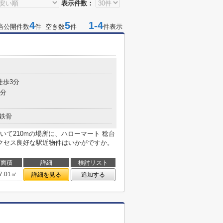
表示件数：
4
5
1-4
当公開件数
件 空き数
件
件表示
徒歩3分
8分
鉄骨
て210mの場所に、ハローマート 稔台
クセス良好な駅近物件はいかがですか。
面積
詳細
検討リスト
7.01㎡
詳細を見る
追加する