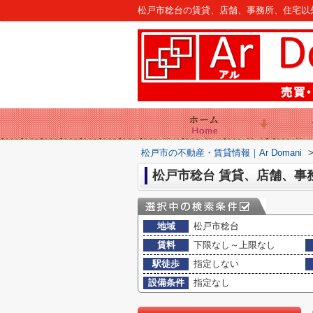
松戸市稔台の賃貸、店舗、事務所、住宅以外建
松戸市の不動産・賃貸情報｜Ar Domani
松戸市稔台 賃貸、店舗、事
地域
松戸市稔台
賃料
下限なし～上限なし
駅徒歩
指定しない
設備条件
指定なし