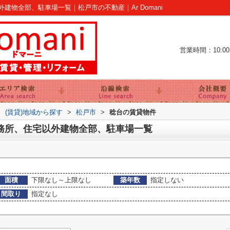
物全部、駐車場一覧｜松戸市の不動産｜Ar Domani
営業時間：10:00～
>
(賃貸)地域から探す
>
松戸市
>
稔台の賃貸物件
務所、住宅以外建物全部、駐車場一覧
面積
下限なし～上限なし
築年数
指定しない
間取り
指定なし