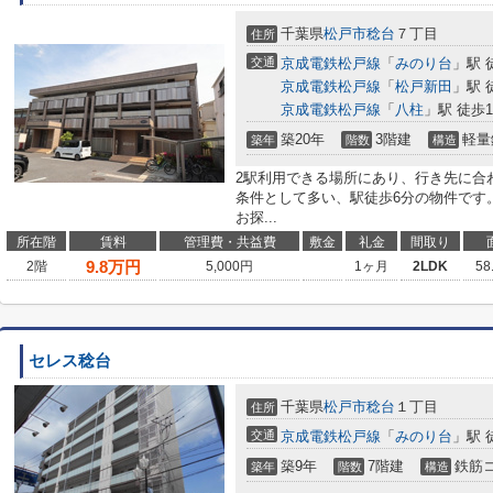
千葉県
松戸市
稔台
７丁目
住所
交通
京成電鉄松戸線
「
みのり台
」駅 
京成電鉄松戸線
「
松戸新田
」駅 
京成電鉄松戸線
「
八柱
」駅 徒歩1
築20年
3階建
軽量
築年
階数
構造
2駅利用できる場所にあり、行き先に合
条件として多い、駅徒歩6分の物件です
お探...
所在階
賃料
管理費・共益費
敷金
礼金
間取り
9.8
万円
2階
5,000円
1ヶ月
2LDK
58
セレス稔台
千葉県
松戸市
稔台
１丁目
住所
交通
京成電鉄松戸線
「
みのり台
」駅 
築9年
7階建
鉄筋
築年
階数
構造