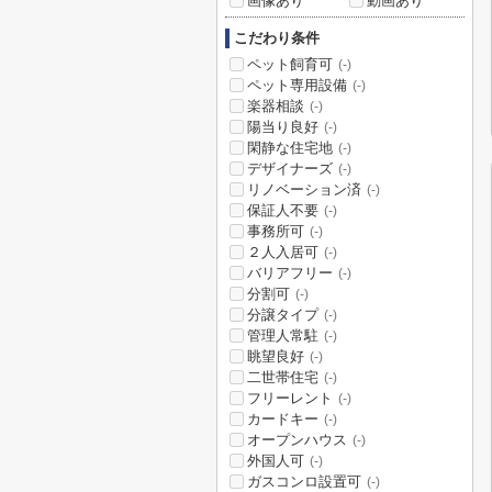
画像あり
動画あり
こだわり条件
ペット飼育可
(-)
ペット専用設備
(-)
楽器相談
(-)
陽当り良好
(-)
閑静な住宅地
(-)
デザイナーズ
(-)
リノベーション済
(-)
保証人不要
(-)
事務所可
(-)
２人入居可
(-)
バリアフリー
(-)
分割可
(-)
分譲タイプ
(-)
管理人常駐
(-)
眺望良好
(-)
二世帯住宅
(-)
フリーレント
(-)
カードキー
(-)
オープンハウス
(-)
外国人可
(-)
ガスコンロ設置可
(-)