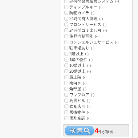
24時間緊急通報システム
(-)
ディンプルキー
(-)
防犯カメラ
(-)
24時間有人管理
(-)
フロントサービス
(-)
24時間ゴミ出し可
(-)
住戸内覧可能
(-)
コンシェルジュサービス
(-)
駐車場あり
(-)
2階以上
(-)
1階の物件
(-)
10階以上
(-)
20階以上
(-)
最上階
(-)
南向き
(-)
角部屋
(-)
ワンフロア
(-)
高層ビル
(-)
飲食店可
(-)
居抜物件
(-)
個別空調
(-)
4
件が該当