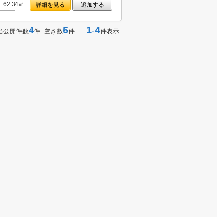
62.34㎡
詳細を見る
追加する
4
5
1-4
当公開件数
件 空き数
件
件表示