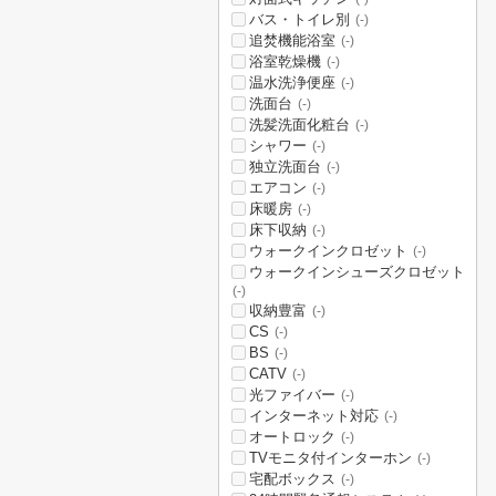
バス・トイレ別
(-)
追焚機能浴室
(-)
浴室乾燥機
(-)
温水洗浄便座
(-)
洗面台
(-)
洗髪洗面化粧台
(-)
シャワー
(-)
独立洗面台
(-)
エアコン
(-)
床暖房
(-)
床下収納
(-)
ウォークインクロゼット
(-)
ウォークインシューズクロゼット
(-)
収納豊富
(-)
CS
(-)
BS
(-)
CATV
(-)
光ファイバー
(-)
インターネット対応
(-)
オートロック
(-)
TVモニタ付インターホン
(-)
宅配ボックス
(-)