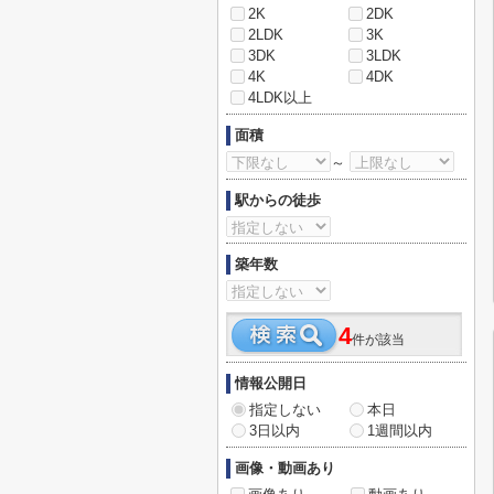
2K
2DK
2LDK
3K
3DK
3LDK
4K
4DK
4LDK以上
面積
～
駅からの徒歩
築年数
4
件が該当
情報公開日
指定しない
本日
3日以内
1週間以内
画像・動画あり