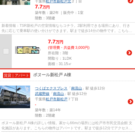
千葉県
松戸市
新松戸北
２丁目
7.7
万円
築年数：築2年 ｜販売中：
1室
階数：3階建
新着情報：TSR新松戸の空室情報ならコチラ。2駅利用できる場所にあり、行き
先に応じて乗車駅の使い分けができます。駅まで徒歩14分の物件です。こちらの
物件はアパートです。お求めの...
7.7
万
円
(管理費・共益費 3,000円)
所在階：3階
間取り：1LDK
面積：31.15㎡
ボヌール新松戸 A棟
賃貸｜アパート
つくばエクスプレス
「
南流山
」駅 徒歩12分
武蔵野線
「
南流山
」駅 徒歩12分
千葉県
松戸市
新松戸
７丁目
-
築年数：築14年
階数：2階建
ボヌール新松戸 A棟の詳しい情報。家から66mの場所には松戸市市民交流会館 文
化施設があります。こちらの物件はアパートです。駅まで徒歩12分でアクセス可
能な物件です。Ar Domani（ア...