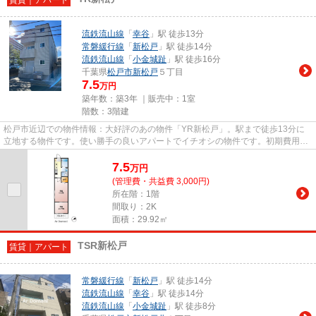
流鉄流山線
「
幸谷
」駅 徒歩13分
常磐緩行線
「
新松戸
」駅 徒歩14分
流鉄流山線
「
小金城趾
」駅 徒歩16分
千葉県
松戸市
新松戸
５丁目
7.5
万円
築年数：築3年 ｜販売中：
1室
階数：3階建
松戸市近辺での物件情報：大好評のあの物件「YR新松戸」。駅まで徒歩13分に
立地する物件です。使い勝手の良いアパートでイチオシの物件です。初期費用の
カード決済ができます。物件情...
7.5
万
円
(管理費・共益費 3,000円)
所在階：1階
間取り：2K
面積：29.92㎡
TSR新松戸
賃貸｜アパート
常磐緩行線
「
新松戸
」駅 徒歩14分
流鉄流山線
「
幸谷
」駅 徒歩14分
流鉄流山線
「
小金城趾
」駅 徒歩8分