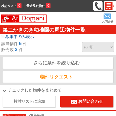
0
0
検討リスト
最近見た物件
お問合せ
第二かきのき幼稚園の周辺物件一覧
募集中のみ表示
6
該当物件
件
2
販売数
件
さらに条件を絞り込む
物件リクエスト
チェックした物件をまとめて
検討リストに追加
お問い合わせ
YR新松戸
賃貸｜アパート