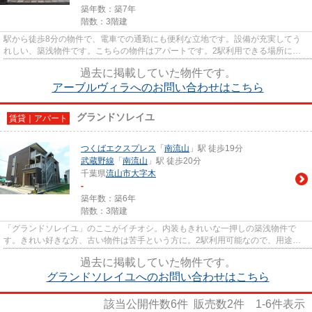
築年数：築7年
階数：3階建
駅から徒歩8分の物件で、電車での通勤にも便利な立地です。設備が充実してう
れしい、築浅物件です。こちらの物件はアパートです。2駅利用できる場所にあ
り、アクセスが便利です。数あ...
過去に掲載していた物件です。
アーブルヴィラへのお問い合わせはこちら
グランドソレイユ
賃貸｜アパート
つくばエクスプレス
「
南流山
」駅 徒歩19分
武蔵野線
「
南流山
」駅 徒歩20分
千葉県
流山市
大字木
-
築年数：築6年
階数：3階建
「グランドソレイユ」のここがイチオシ。内装もきれいな一押しの築浅物件で
す。きれい好きな方、古い物件は苦手という方に。2駅利用可能なので、用途や
行き先に応じて経路を選択できま...
過去に掲載していた物件です。
グランドソレイユへのお問い合わせはこちら
該当公開件数
6
件 販売数
2
件
1-6
件表示