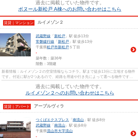
過去に掲載していた物件です。
ボヌール新松戸 A棟へのお問い合わせはこちら
ルイメゾン２
賃貸｜マンション
武蔵野線
「
新松戸
」駅 徒歩13分
常磐緩行線
「
新松戸
」駅 徒歩13分
千葉県
松戸市
新松戸
５丁目
-
築年数：築36年
階数：3階建
新着情報：ルイメゾン２の空室情報ならコチラ。駅まで徒歩13分に立地する物件
です。付近に駅が2つあるので、経路を用途や行き先によって選べる物件です。
こちらの物件はマンションです...
過去に掲載していた物件です。
ルイメゾン２へのお問い合わせはこちら
アーブルヴィラ
賃貸｜アパート
つくばエクスプレス
「
南流山
」駅 徒歩8分
武蔵野線
「
南流山
」駅 徒歩8分
千葉県
流山市
大字流山
-