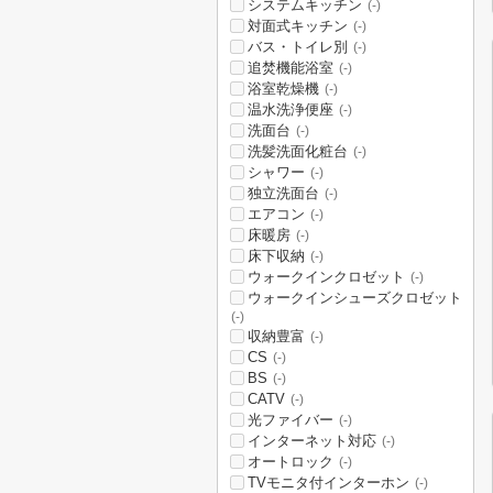
システムキッチン
(-)
対面式キッチン
(-)
バス・トイレ別
(-)
追焚機能浴室
(-)
浴室乾燥機
(-)
温水洗浄便座
(-)
洗面台
(-)
洗髪洗面化粧台
(-)
シャワー
(-)
独立洗面台
(-)
エアコン
(-)
床暖房
(-)
床下収納
(-)
ウォークインクロゼット
(-)
ウォークインシューズクロゼット
(-)
収納豊富
(-)
CS
(-)
BS
(-)
CATV
(-)
光ファイバー
(-)
インターネット対応
(-)
オートロック
(-)
TVモニタ付インターホン
(-)