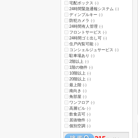
宅配ボックス
(-)
24時間緊急通報システム
(-)
ディンプルキー
(-)
防犯カメラ
(-)
24時間有人管理
(-)
フロントサービス
(-)
24時間ゴミ出し可
(-)
住戸内覧可能
(-)
コンシェルジュサービス
(-)
駐車場あり
(-)
2階以上
(-)
1階の物件
(-)
10階以上
(-)
20階以上
(-)
最上階
(-)
南向き
(-)
角部屋
(-)
ワンフロア
(-)
高層ビル
(-)
飲食店可
(-)
居抜物件
(-)
個別空調
(-)