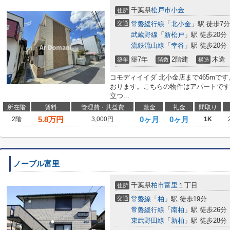
千葉県
松戸市
小金
住所
交通
常磐緩行線
「
北小金
」駅 徒歩7分
武蔵野線
「
新松戸
」駅 徒歩20分
流鉄流山線
「
幸谷
」駅 徒歩20分
築7年
2階建
木造
築年
階数
構造
コモディイイダ 北小金店まで465mで
おります。こちらの物件はアパートです
立つ...
所在階
賃料
管理費・共益費
敷金
礼金
間取り
5.8
万円
0ヶ月
0ヶ月
2階
3,000円
1K
ノーブル富里
千葉県
柏市
富里
１丁目
住所
交通
常磐線
「
柏
」駅 徒歩19分
常磐緩行線
「
南柏
」駅 徒歩26分
東武野田線
「
新柏
」駅 徒歩28分