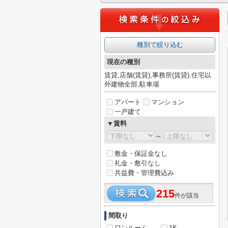
種別で絞り込む
現在の種別
賃貸,店舗(賃貸),事務所(賃貸),住宅以
外建物全部,駐車場
アパート
マンション
一戸建て
▼賃料
～
敷金・保証金なし
礼金・敷引なし
共益費・管理費込み
215
件が該当
間取り
ワンルーム
1K