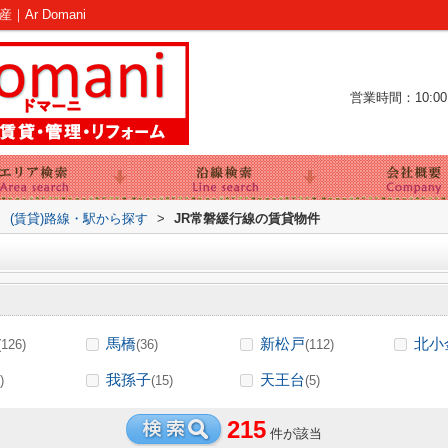
r Domani
営業時間：10:00～
>
(賃貸)路線・駅から探す
>
JR常磐緩行線の賃貸物件
馬橋
新松戸
北小
(126)
(36)
(112)
我孫子
天王台
)
(15)
(5)
215
件が該当