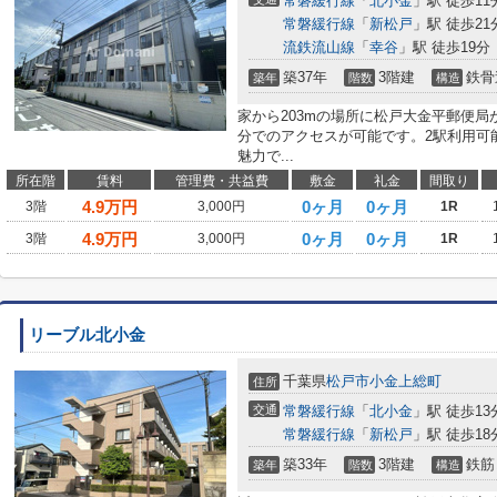
常磐緩行線
「
北小金
」駅 徒歩11
常磐緩行線
「
新松戸
」駅 徒歩21
流鉄流山線
「
幸谷
」駅 徒歩19分
築37年
3階建
鉄骨
築年
階数
構造
家から203mの場所に松戸大金平郵便局
分でのアクセスが可能です。2駅利用可
魅力で...
所在階
賃料
管理費・共益費
敷金
礼金
間取り
4.9
万円
0ヶ月
0ヶ月
3階
3,000円
1R
4.9
万円
0ヶ月
0ヶ月
3階
3,000円
1R
リーブル北小金
千葉県
松戸市
小金上総町
住所
交通
常磐緩行線
「
北小金
」駅 徒歩13
常磐緩行線
「
新松戸
」駅 徒歩18
築33年
3階建
鉄筋
築年
階数
構造