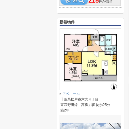
215
件が該当
新着物件
アベニール
千葉県松戸市六実４丁目
東武野田線「高柳」駅 徒歩25分
築2年