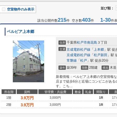
並び順：
空室物件のみ表示
215
403
1-30
該当公開件数
件 空き数
件
件
ベルピア上本郷
千葉県
松戸市
南花島
３丁目
住所
交通
京成電鉄松戸線
「
上本郷
」駅 徒
京成電鉄松戸線
「
松戸新田
」駅 
常磐線
「
松戸
」駅 徒歩20分
築39年
2階建
木造
築年
階数
構造
新着情報：ベルピア上本郷の空室情報な
店まで徒歩6分と近場にコンビニがある
す。こち...
所在階
賃料
管理費・共益費
敷金
礼金
間取り
3.9
万円
1階
3,000円
1R
17
3.9
万円
2階
3,000円
1R
17