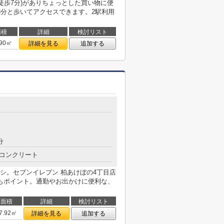
徒歩7分)がありちょっとした買い物に便
3分と歩いてアクセスできます。2駅利用
面積
詳細
検討リスト
.90㎡
詳細を見る
追加する
分
コンクリート
シ。セブンイレブン 柏あけぼの4丁目店
もポイント。通勤やお出かけに便利な、
面積
詳細
検討リスト
7.92㎡
詳細を見る
追加する