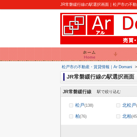
JR常磐緩行線の駅選択画面｜松戸市の不動産｜A
松戸市の不動産・賃貸情報｜Ar Domani
JR常磐緩行線の駅選択画面
JR常磐緩行線
駅で絞り込む
松戸
北松戸
(138)
柏
北柏
(76)
(45