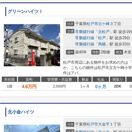
グリーンハイツⅠ
千葉県
松戸市
古ケ崎
３丁目
住所
交通
常磐緩行線
「
北松戸
」駅 徒歩19
常磐緩行線
「
松戸
」駅 徒歩29分
常磐緩行線
「
馬橋
」駅 徒歩33分
築40年
2階建
木造
築年
階数
構造
松戸市周辺にある物件をお求めの方は「
か。こちらの物件は松戸市立古ケ崎小学
件はアパ...
所在階
賃料
管理費・共益費
敷金
礼金
間取り
4.6
万円
0ヶ月
1階
2,000円
1ヶ月
2DK
3
北小金ハイツ
千葉県
松戸市
大金平
１丁目
住所
交通