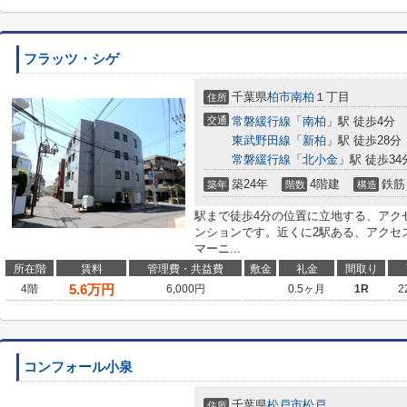
フラッツ・シゲ
千葉県
柏市
南柏
１丁目
住所
交通
常磐緩行線
「
南柏
」駅 徒歩4分
東武野田線
「
新柏
」駅 徒歩28分
常磐緩行線
「
北小金
」駅 徒歩34
築24年
4階建
鉄筋
築年
階数
構造
駅まで徒歩4分の位置に立地する、アク
ンションです。近くに2駅ある、アクセスが
マーニ...
所在階
賃料
管理費・共益費
敷金
礼金
間取り
5.6
万円
4階
6,000円
0.5ヶ月
1R
2
コンフォール小泉
千葉県
松戸市
松戸
住所