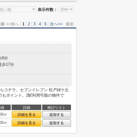
表示件数：
表示
<<前へ
1
2
3
4
5
次へ>>
最初
歩8分
徒歩17分
らコチラ。セブンイレブン 松戸緑ケ丘
のもポイント。2駅利用可能の物件で
面積
詳細
検討リスト
.00㎡
詳細を見る
追加する
.00㎡
詳細を見る
追加する