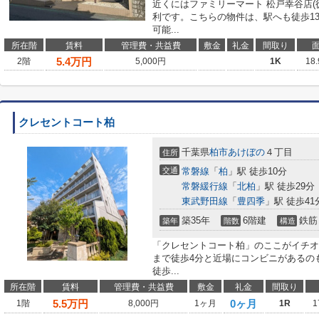
近くにはファミリーマート 松戸幸谷店(
利です。こちらの物件は、駅へも徒歩1
可能...
所在階
賃料
管理費・共益費
敷金
礼金
間取り
5.4
万円
2階
5,000円
1K
18
クレセントコート柏
千葉県
柏市
あけぼの
４丁目
住所
交通
常磐線
「
柏
」駅 徒歩10分
常磐緩行線
「
北柏
」駅 徒歩29分
東武野田線
「
豊四季
」駅 徒歩41
築35年
6階建
鉄筋
築年
階数
構造
「クレセントコート柏」のここがイチオ
まで徒歩4分と近場にコンビニがあるの
徒歩...
所在階
賃料
管理費・共益費
敷金
礼金
間取り
5.5
万円
0ヶ月
1階
8,000円
1ヶ月
1R
1