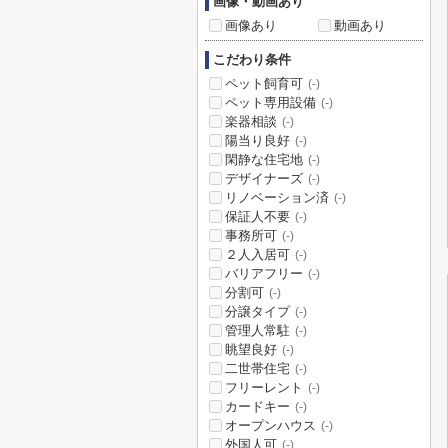
画像・動画あり
画像あり
動画あり
こだわり条件
ペット飼育可
(-)
ペット専用設備
(-)
楽器相談
(-)
陽当り良好
(-)
閑静な住宅地
(-)
デザイナーズ
(-)
リノベーション済
(-)
保証人不要
(-)
事務所可
(-)
２人入居可
(-)
バリアフリー
(-)
分割可
(-)
分譲タイプ
(-)
管理人常駐
(-)
眺望良好
(-)
二世帯住宅
(-)
フリーレント
(-)
カードキー
(-)
オープンハウス
(-)
外国人可
(-)