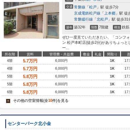
交通
常磐線
「
松戸
」駅 徒歩7分
京成電鉄松戸線
「
上本郷
」駅 徒
常磐緩行線
「
北松戸
」駅 徒歩31
築32年
7階建
鉄筋
築年
階数
構造
ぜひ一度見ていただきたい、「コンフォ
ン 松戸本町店(徒歩2分)がありちょっ
ー...
所在階
賃料
管理費・共益費
敷金
礼金
間取り
5.7
万円
4階
6,000円
1K
17
5.7
万円
4階
6,000円
1K
17
5.8
万円
5階
6,000円
1K
17
5.8
万円
5階
6,000円
1K
17
5.8
万円
6階
6,000円
1K
17
その他の空室情報(全
10
件)を見る
+
センターパーク北小金