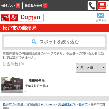
0
0
検討リスト
最近見た物件
お問合せ
松戸市の郵便局
スポットを絞り込む
※物件情報の周辺施設紹介のページであり、各店舗への問い合わせは当
社では対応できません。
該当件数
1
件
馬橋郵便局
千葉県松戸市馬橋
-
松戸市の不動産・賃貸情報｜Ar Domani
>
周辺施設案内
>
松戸市
>
松戸市の郵
便局