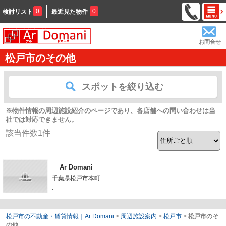
0
0
検討リスト
最近見た物件
お問合せ
松戸市のその他
スポットを絞り込む
※物件情報の周辺施設紹介のページであり、各店舗への問い合わせは当
社では対応できません。
該当件数
1
件
Ar Domani
千葉県松戸市本町
-
松戸市の不動産・賃貸情報｜Ar Domani
>
周辺施設案内
>
松戸市
>
松戸市のそ
の他