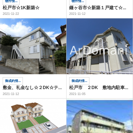
物件情...
物件情...
松戸市☆1K新築☆
鎌ヶ谷市☆新築１戸建て☆...
2021-11-22
2021-11-12
御成約情...
御成約情...
敷金、礼金なし☆２DK☆テ...
松戸市 ２DK 敷地内駐車...
2021-11-12
2021-11-05