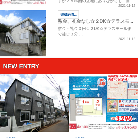
ずか２５㎞圏の立地にありながらも、自...
2021-11-12
御成約情...
敷金、礼金なし☆２DK☆テラスモ...
敷金・礼金０円☆２DK☆テラスモールま
で徒歩３分 ...
2021-11-12
NEW ENTRY