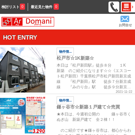
0
0
検討リスト
最近見た物件
お問合せ
HOT ENTRY
物件情...
松戸市☆1K新築☆
本日は『松戸新田駅』徒歩８分 １K
新築 のご紹介になります☆☆《エスコー
ト松戸新田》千葉県松戸市松戸新田新京成
線 『松戸新田』駅 徒歩７分新京成
線 『みのり台』駅 徒歩９分新京...
2021-11-22
物件情...
鎌ヶ谷市☆新築１戸建て☆売買
★本日は、今週初公開の 鎌ヶ谷市く
ぬぎ山 新築戸建て 全２棟！！
のご紹介です★鎌ヶ谷市は、都心からわ