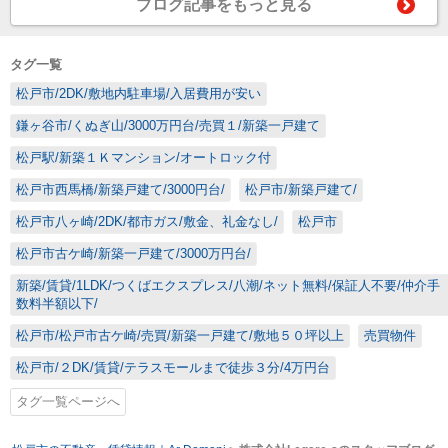
ブログ記事をもっと見る
タグ一覧
松戸市/2DK/敷地内駐車場/入居費用が安い
鎌ヶ谷市/くぬぎ山/3000万円台/売買１/新築一戸建て
松戸駅/新築１Ｋマンション/オートロック付
松戸市西馬橋/新築戸建て/3000円台/
松戸市/新築戸建て/
松戸市八ヶ崎/2DK/都市ガス/敷金、礼金なし/
松戸市
松戸市古ケ崎/新築一戸建て/3000万円台/
新築/賃貸/1LDK/つくばエクスプレス/八潮/ネット無料/保証人不要/仲介手
数料半額以下/
松戸市/松戸市古ケ崎/売買/新築一戸建て/敷地５０坪以上
売買物件
松戸市/２DK/賃貸/テラスモールまで徒歩３分/4万円台
タグ一覧ページへ