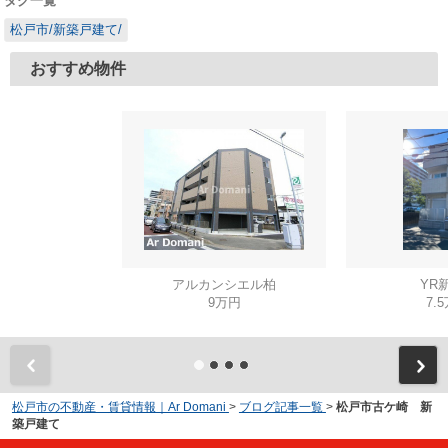
タグ一覧
松戸市/新築戸建て/
おすすめ物件
アルカンシエル柏
YR
9万円
7.
松戸市の不動産・賃貸情報｜Ar Domani
>
ブログ記事一覧
>
松戸市古ケ崎 新
築戸建て