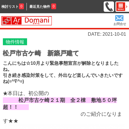
0
0
検討リスト
最近見た物件
お問合せ
DATE: 2021-10-01
物件情報
松戸市古ケ崎 新築戸建て
こんにちは☆10月より緊急事態宣言が解除となりました
ね。
引き続き感染対策をして、外出など楽しんでいきたいです
ね
(≡^∇^≡)
本日は、初公開の
★
松戸市古ケ崎２１期 全２棟 敷地５０坪
超！！
のご紹介になりま
す★★