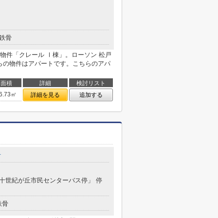
鉄骨
物件「クレール Ⅰ棟」。ローソン 松戸
ちらの物件はアパートです。こちらのアパ
面積
詳細
検討リスト
6.73㎡
詳細を見る
追加する
町
「二十世紀が丘市民センターバス停」 停
鉄骨