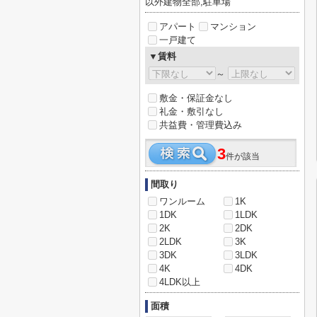
以外建物全部,駐車場
アパート
マンション
一戸建て
▼賃料
～
敷金・保証金なし
礼金・敷引なし
共益費・管理費込み
3
件が該当
間取り
ワンルーム
1K
1DK
1LDK
2K
2DK
2LDK
3K
3DK
3LDK
4K
4DK
4LDK以上
面積