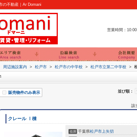
動産｜Ar Domani
営業時間：10:00～
>
周辺施設案内
>
松戸市
>
松戸市の中学校
>
松戸市立第二中学校
>
件
並び順：
販売物件のみ表示
該
クレール Ⅰ棟
千葉県
松戸市
上矢切
住所