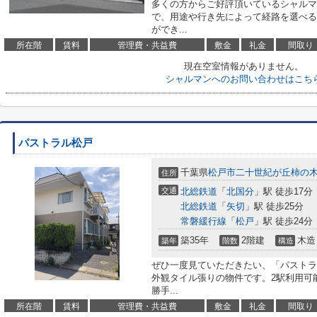
多くの方からご好評頂いているシャルマ
で、用途や行き先によって経路を選べる
ができ...
所在階
賃料
管理費・共益費
敷金
礼金
間取り
現在空室情報がありません。
シャルマンへのお問い合わせはこち
パストラル松戸
千葉県
松戸市
二十世紀が丘柿の
住所
交通
北総鉄道
「
北国分
」駅 徒歩17分
北総鉄道
「
矢切
」駅 徒歩25分
常磐緩行線
「
松戸
」駅 徒歩24分
築35年
2階建
木造
築年
階数
構造
ぜひ一度見ていただきたい、「パストラ
外観タイル張りの物件です。2駅利用可
勝手...
所在階
賃料
管理費・共益費
敷金
礼金
間取り