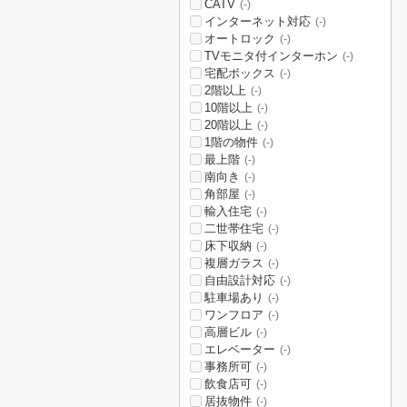
CATV
(-)
インターネット対応
(-)
オートロック
(-)
TVモニタ付インターホン
(-)
宅配ボックス
(-)
2階以上
(-)
10階以上
(-)
20階以上
(-)
1階の物件
(-)
最上階
(-)
南向き
(-)
角部屋
(-)
輸入住宅
(-)
二世帯住宅
(-)
床下収納
(-)
複層ガラス
(-)
自由設計対応
(-)
駐車場あり
(-)
ワンフロア
(-)
高層ビル
(-)
エレベーター
(-)
事務所可
(-)
飲食店可
(-)
居抜物件
(-)