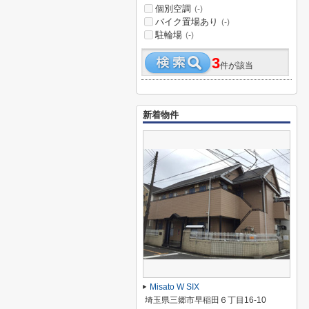
個別空調
(-)
バイク置場あり
(-)
駐輪場
(-)
3
件が該当
新着物件
Misato W SIX
埼玉県三郷市早稲田６丁目16-10