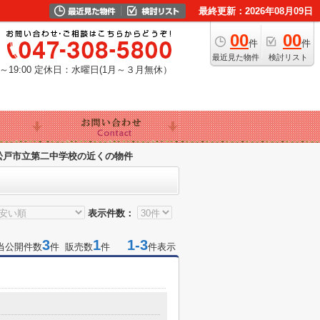
最終更新：2026年08月09日
00
00
件
件
最近見た物件
検討リスト
19:00
定休日：水曜日(1月～３月無休）
松戸市立第二中学校の近くの物件
表示件数：
3
1
1-3
当公開件数
件 販売数
件
件表示