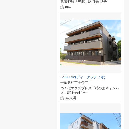
武蔵野線「三郷」駅 徒歩18分
築38年
d-kuutio(ディークッティオ)
千葉県柏市十余二
つくばエクスプレス「柏の葉キャンパ
ス」駅 徒歩14分
築1年未満