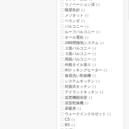
リノベーション済
(-)
眺望良好
(-)
メゾネット
(-)
ベランダ
(-)
バルコニー
(-)
ルーフバルコニー
(-)
オール電化
(-)
24時間換気システム
(-)
２面バルコニー
(-)
３面バルコニー
(-)
両面バルコニー
(-)
外観タイル張り
(-)
IHクッキングヒーター
(-)
食器洗い乾燥機
(-)
システムキッチン
(-)
対面式キッチン
(-)
アイランドキッチン
(-)
追焚機能浴室
(-)
浴室乾燥機
(-)
床暖房
(-)
ウォークインクロゼット
(-)
CS
(-)
BS
(-)