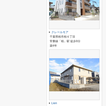
クレールモア
千葉県柏市柏６丁目
常磐線「柏」駅 徒歩9分
築4年
Lien