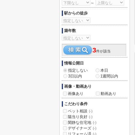
～
駅からの徒歩
築年数
3
件が該当
情報公開日
指定しない
本日
3日以内
1週間以内
画像・動画あり
画像あり
動画あり
こだわり条件
ペット相談
(-)
陽当り良好
(-)
閑静な住宅地
(-)
デザイナーズ
(-)
リフォーム済
(-)