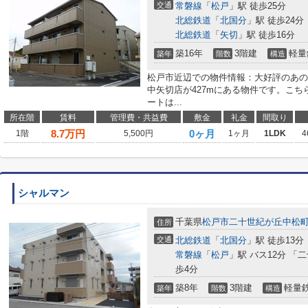
交通
常磐線
「
松戸
」駅 徒歩25分
北総鉄道
「
北国分
」駅 徒歩24分
北総鉄道
「
矢切
」駅 徒歩16分
築16年
3階建
軽量
築年
階数
構造
松戸市近辺での物件情報：大好評のあの
中矢切店が427mにある物件です。こ
ートは...
所在階
賃料
管理費・共益費
敷金
礼金
間取り
8.7
万円
0ヶ月
1階
5,500円
1ヶ月
1LDK
4
シャルマン
千葉県
松戸市
二十世紀が丘中松
住所
交通
北総鉄道
「
北国分
」駅 徒歩13分
常磐線
「
松戸
」駅 バス12分 
歩4分
築8年
3階建
軽量
築年
階数
構造