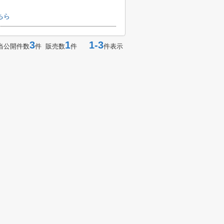
ちら
3
1
1-3
当公開件数
件 販売数
件
件表示