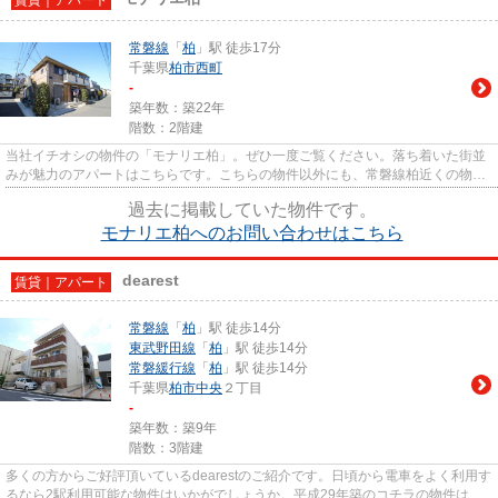
常磐線
「
柏
」駅 徒歩17分
千葉県
柏市
西町
-
築年数：築22年
階数：2階建
当社イチオシの物件の「モナリエ柏」。ぜひ一度ご覧ください。落ち着いた街並
みが魅力のアパートはこちらです。こちらの物件以外にも、常磐線柏近くの物件
情報を取り扱っております。...
過去に掲載していた物件です。
モナリエ柏へのお問い合わせはこちら
dearest
賃貸｜アパート
常磐線
「
柏
」駅 徒歩14分
東武野田線
「
柏
」駅 徒歩14分
常磐緩行線
「
柏
」駅 徒歩14分
千葉県
柏市
中央
２丁目
-
築年数：築9年
階数：3階建
多くの方からご好評頂いているdearestのご紹介です。日頃から電車をよく利用す
るなら2駅利用可能な物件はいかがでしょうか。平成29年築のコチラの物件は、