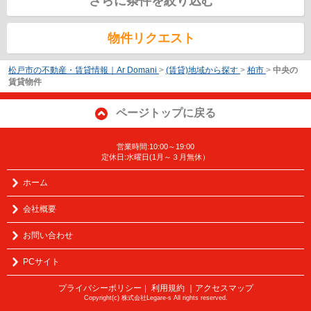
さらに条件を絞り込む
物件リクエスト
松戸市の不動産・賃貸情報｜Ar Domani
>
(賃貸)地域から探す
>
柏市
>
中央の
賃貸物件
ページトップに戻る
営業時間:10:00～19:00
定休日:水曜日(1月～３月無休）
ホーム
会社概要
お問い合わせ
PCサイト
プライバシーポリシー
利用規約
｜アクセスマップ
｜
Copyright(c) 株式会社Legare-s All rights reserved.