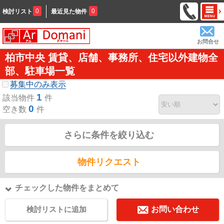
0
0
検討リスト
最近見た物件
お問合せ
柏市中央 賃貸、店舗、事務所、住宅以外建物全
部、駐車場一覧
募集中のみ表示
1
該当物件
件
0
空き数
件
さらに条件を絞り込む
物件リクエスト
チェックした物件をまとめて
検討リストに追加
お問い合わせ