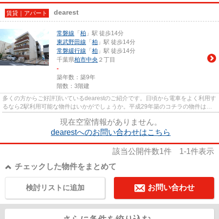
dearest
賃貸｜アパート
常磐線
「
柏
」駅 徒歩14分
東武野田線
「
柏
」駅 徒歩14分
常磐緩行線
「
柏
」駅 徒歩14分
千葉県
柏市
中央
２丁目
-
築年数：築9年
階数：3階建
多くの方からご好評頂いているdearestのご紹介です。日頃から電車をよく利用す
るなら2駅利用可能な物件はいかがでしょうか。平成29年築のコチラの物件は、
落ち着きのある室内が魅力的...
現在空室情報がありません。
dearestへのお問い合わせはこちら
該当公開件数
1
件
1-1
件表示
チェックした物件をまとめて
検討リストに追加
お問い合わせ