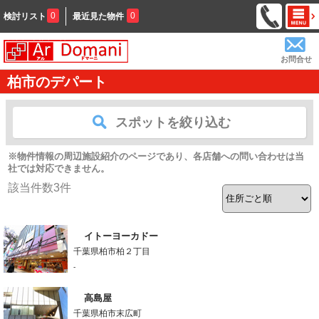
0
0
検討リスト
最近見た物件
お問合せ
柏市のデパート
スポットを絞り込む
※物件情報の周辺施設紹介のページであり、各店舗への問い合わせは当
社では対応できません。
該当件数
3
件
イトーヨーカドー
千葉県柏市柏２丁目
-
高島屋
千葉県柏市末広町