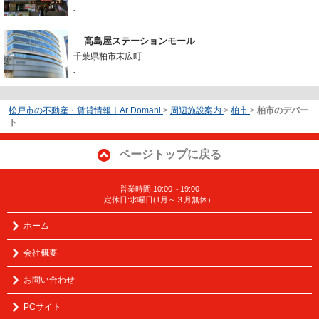
-
高島屋ステーションモール
千葉県柏市末広町
-
松戸市の不動産・賃貸情報｜Ar Domani
>
周辺施設案内
>
柏市
>
柏市のデパー
ト
ページトップに戻る
営業時間:10:00～19:00
定休日:水曜日(1月～３月無休）
ホーム
会社概要
お問い合わせ
PCサイト