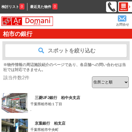
0
0
検討リスト
最近見た物件
お問合せ
柏市の銀行
スポットを絞り込む
※物件情報の周辺施設紹介のページであり、各店舗への問い合わせは当
社では対応できません。
該当件数
2
件
三菱UFJ銀行 柏中央支店
千葉県柏市柏１丁目
-
京葉銀行 柏支店
千葉県柏市中央町