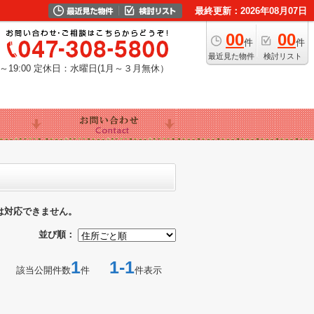
最終更新：2026年08月07日
00
00
件
件
最近見た物件
検討リスト
19:00
定休日：水曜日(1月～３月無休）
は対応できません。
並び順：
1
1-1
該当公開件数
件
件表示