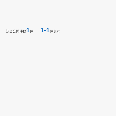
1
1-1
該当公開件数
件
件表示