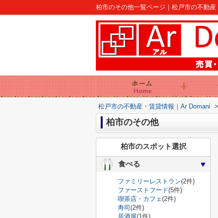
柏市のその他一覧ページ｜松戸市の不動産｜Ar
松戸市の不動産・賃貸情報｜Ar Domani
柏市のその他
柏市のスポット選択
食べる
ファミリーレストラン
(2件)
ファーストフード
(5件)
喫茶店・カフェ
(2件)
寿司
(2件)
居酒屋
(1件)