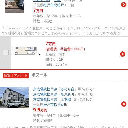
千葉県
松戸市
北松戸
１丁目
7
万円
築年数：築18年 ｜販売中：
1室
階数：7階建
「Ｈｕｍａｎハイム北松戸」のここがイチオシ。ローソン・スリーエフ 北松戸店
まで徒歩5分と近場にコンビニがあるのもポイント。よくお出かけをする方にも
便利な、2駅利用可能な物件で...
7
万
円
(管理費・共益費 5,000円)
所在階：3階
間取り：1K
面積：25.34㎡
ボヌール
賃貸｜アパート
京成電鉄松戸線
「
みのり台
」駅 徒歩6分
京成電鉄松戸線
「
松戸新田
」駅 徒歩8分
京成電鉄松戸線
「
上本郷
」駅 徒歩16分
千葉県
松戸市
松戸新田
9.5
万円
築年数：築4年 ｜販売中：
1室
階数：3階建
ファミリーマート 松戸新田駅前店まで徒歩5分と近場にコンビニがあるのもポイ