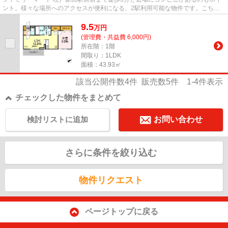
ント。様々な場所へのアクセスが便利になる、2駅利用可能な物件です。こちら
の物件はアパートです。こだわ...
9.5
万
円
(管理費・共益費 6,000円)
所在階：1階
間取り：1LDK
面積：43.93㎡
該当公開件数
4
件 販売数
5
件
1-4
件表示
チェックした物件をまとめて
検討リストに追加
お問い合わせ
さらに条件を絞り込む
物件リクエスト
ページトップに戻る