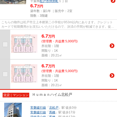
千葉県
松戸市
仲井町
１丁目
6.7
万円
築年数：築1年 ｜販売中：
2室
階数：3階建
こちらの物件は松戸市立上本郷第二小学校が953m以内にあります。クレジット
カードで初期費用がお支払いいただけるので、決済の手間が軽減できます。徒歩
4分に駅がある物件です。こちら...
6.7
万
円
(管理費・共益費 5,000円)
所在階：1階
間取り：1K
面積：20.21㎡
6.7
万
円
(管理費・共益費 5,000円)
所在階：1階
間取り：1K
面積：20.21㎡
Ｈｕｍａｎハイム北松戸
賃貸｜マンション
常磐緩行線
「
北松戸
」駅 徒歩3分
常磐緩行線
「
馬橋
」駅 徒歩17分
流鉄流山線
「
馬橋
」駅 徒歩17分