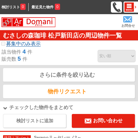
0
0
検討リスト
最近見た物件
お問合せ
むさしの森珈琲 松戸新田店の周辺物件一覧
募集中のみ表示
4
該当物件
件
5
販売数
件
さらに条件を絞り込む
物件リクエスト
チェックした物件をまとめて
検討リストに追加
お問い合わせ
SerenoⅡ～セレーノ2～
賃貸｜アパート