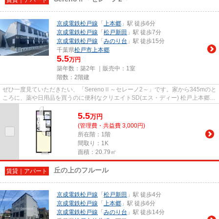
京成電鉄松戸線
「
上本郷
」駅 徒歩6分
京成電鉄松戸線
「
松戸新田
」駅 徒歩7分
京成電鉄松戸線
「
みのり台
」駅 徒歩15分
千葉県
松戸市
上本郷
5.5
万円
築年数：築2年 ｜販売中：
1室
階数：2階建
ぜひ一度見ていただきたい、「SerenoⅡ～セレーノ2～」です。家から345mのと
ころに、薬や日用品を買うのに便利なクリエイトSD(エス・ディー) 松戸上本郷店
があります。忙しい朝に遠くま...
5.5
万
円
(管理費・共益費 3,000円)
所在階：1階
間取り：1K
面積：20.79㎡
丘の上のフルール
賃貸｜アパート
京成電鉄松戸線
「
松戸新田
」駅 徒歩4分
京成電鉄松戸線
「
上本郷
」駅 徒歩6分
京成電鉄松戸線
「
みのり台
」駅 徒歩14分