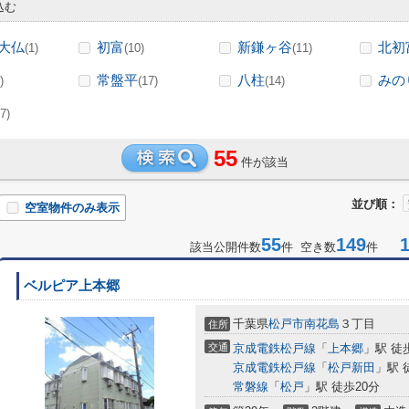
込む
大仏
初富
新鎌ヶ谷
北初
(1)
(10)
(11)
常盤平
八柱
みの
)
(17)
(14)
7)
55
件が該当
並び順：
空室物件のみ表示
55
149
1-
該当公開件数
件 空き数
件
ベルピア上本郷
千葉県
松戸市
南花島
３丁目
住所
交通
京成電鉄松戸線
「
上本郷
」駅 徒
京成電鉄松戸線
「
松戸新田
」駅 
常磐線
「
松戸
」駅 徒歩20分