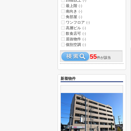
20階以上
(-)
最上階
(-)
南向き
(-)
角部屋
(-)
ワンフロア
(-)
高層ビル
(-)
飲食店可
(-)
居抜物件
(-)
個別空調
(-)
55
件が該当
新着物件