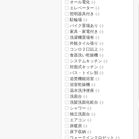
オール電化
(-)
エレベーター
(-)
照明器具付き
(-)
駐輪場
(-)
バイク置場あり
(-)
家具・家電付き
(-)
洗濯機置場有
(-)
外観タイル張り
(-)
コンロ２口以上
(-)
食器洗い乾燥機
(-)
システムキッチン
(-)
対面式キッチン
(-)
バス・トイレ別
(-)
追焚機能浴室
(-)
浴室乾燥機
(-)
温水洗浄便座
(-)
洗面台
(-)
洗髪洗面化粧台
(-)
シャワー
(-)
独立洗面台
(-)
エアコン
(-)
床暖房
(-)
床下収納
(-)
ウォークインクロゼット
(-)