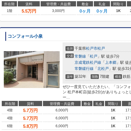
所在階
賃料
管理費・共益費
敷金
礼金
間取り
5.5
万円
0ヶ月
0ヶ月
1階
3,000円
1K
コンフォール小泉
千葉県
松戸市
松戸
住所
交通
常磐線
「
松戸
」駅 徒歩7分
京成電鉄松戸線
「
上本郷
」駅 徒
常磐緩行線
「
北松戸
」駅 徒歩31
築32年
7階建
鉄筋
築年
階数
構造
ぜひ一度見ていただきたい、「コンフォ
ン 松戸本町店(徒歩2分)がありちょっ
ー...
所在階
賃料
管理費・共益費
敷金
礼金
間取り
5.7
万円
4階
6,000円
1K
17
5.7
万円
4階
6,000円
1K
17
5.8
万円
6階
6,000円
1K
17