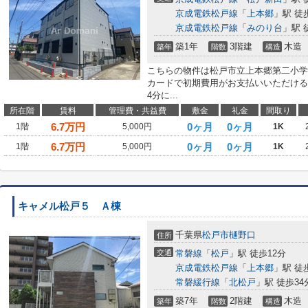
京成電鉄松戸線
「
上本郷
」駅 徒
京成電鉄松戸線
「
みのり台
」駅 
築1年
3階建
木造
築年
階数
構造
こちらの物件は松戸市立上本郷第二小学
カードで初期費用がお支払いいただける
4分に...
所在階
賃料
管理費・共益費
敷金
礼金
間取り
6.7
万円
0ヶ月
0ヶ月
1階
5,000円
1K
6.7
万円
0ヶ月
0ヶ月
1階
5,000円
1K
キャメル松戸５ Ａ棟
千葉県
松戸市
樋野口
住所
交通
常磐線
「
松戸
」駅 徒歩12分
京成電鉄松戸線
「
上本郷
」駅 徒
常磐緩行線
「
北松戸
」駅 徒歩34
築7年
2階建
木造
築年
階数
構造