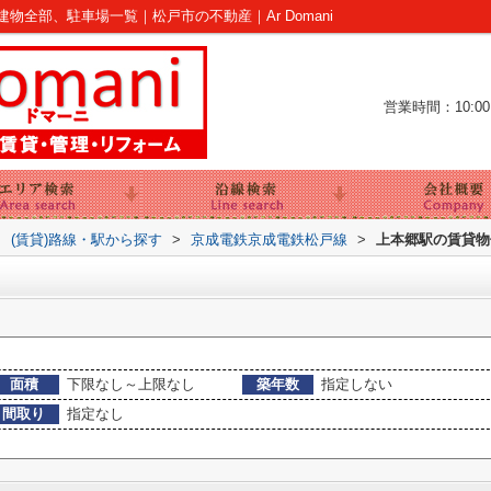
全部、駐車場一覧｜松戸市の不動産｜Ar Domani
営業時間：10:00～
>
(賃貸)路線・駅から探す
>
京成電鉄京成電鉄松戸線
>
上本郷駅の賃貸物
面積
下限なし～上限なし
築年数
指定しない
間取り
指定なし