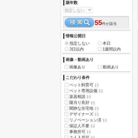
築年数
55
件が該当
情報公開日
指定しない
本日
3日以内
1週間以内
画像・動画あり
画像あり
動画あり
こだわり条件
ペット飼育可
(-)
ペット専用設備
(-)
楽器相談
(-)
陽当り良好
(-)
閑静な住宅地
(-)
デザイナーズ
(-)
リノベーション済
(-)
保証人不要
(-)
事務所可
(-)
２人入居可
(-)