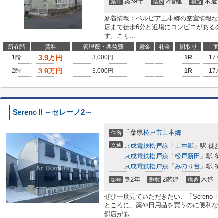
築39年
2階建
木造
築年
階数
構造
新着情報：ベルピア上本郷の空室情報な
店まで徒歩6分と近場にコンビニがある
す。こち...
所在階
賃料
管理費・共益費
敷金
礼金
間取り
3.9
万円
1階
3,000円
1R
17
3.9
万円
2階
3,000円
1R
17
SerenoⅡ～セレーノ2～
千葉県
松戸市
上本郷
住所
交通
京成電鉄松戸線
「
上本郷
」駅 徒
京成電鉄松戸線
「
松戸新田
」駅 
京成電鉄松戸線
「
みのり台
」駅 
築2年
2階建
木造
築年
階数
構造
ぜひ一度見ていただきたい、「Sereno
ところに、薬や日用品を買うのに便利なク
郷店があ...