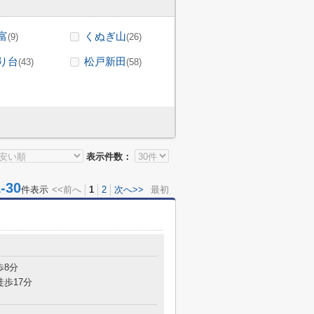
富
くぬぎ山
(9)
(26)
り台
松戸新田
(43)
(58)
表示件数：
30
件表示
<<前へ
1
2
次へ>>
最初
歩8分
徒歩17分