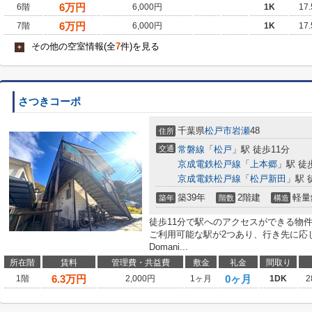
6
万円
6階
6,000円
1K
17
6
万円
7階
6,000円
1K
17
その他の空室情報(全
7
件)を見る
+
さつきコーポ
千葉県
松戸市
岩瀬
48
住所
交通
常磐線
「
松戸
」駅 徒歩11分
京成電鉄松戸線
「
上本郷
」駅 徒
京成電鉄松戸線
「
松戸新田
」駅 
築39年
2階建
軽量
築年
階数
構造
徒歩11分で駅へのアクセスができる物
ご利用可能な駅が2つあり、行き先に応
Domani...
所在階
賃料
管理費・共益費
敷金
礼金
間取り
6.3
万円
0ヶ月
1階
2,000円
1ヶ月
1DK
2