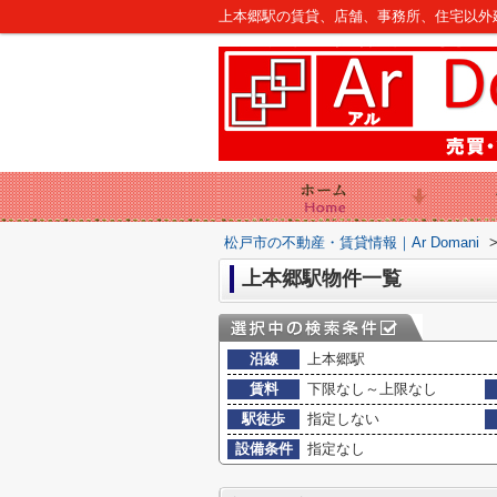
上本郷駅の賃貸、店舗、事務所、住宅以外建物
松戸市の不動産・賃貸情報｜Ar Domani
上本郷駅物件一覧
沿線
上本郷駅
賃料
下限なし～上限なし
駅徒歩
指定しない
設備条件
指定なし