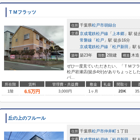
ＴＭフラッツ
千葉県
松戸市
胡録台
住所
交通
京成電鉄松戸線
「
上本郷
」駅 徒
常磐線
「
松戸
」駅 徒歩16分
京成電鉄松戸線
「
松戸新田
」駅 
築23年
2階建
木造
築年
階数
構造
ぜひ一度見ていただきたい、「ＴＭフラ
松戸岩瀬店(徒歩4分)がありちょっと
パ...
所在階
賃料
管理費・共益費
敷金
礼金
間取り
6.5
万円
1階
3,000円
1ヶ月
2DK
35
丘の上のフルール
千葉県
松戸市
仲井町
１丁目
住所
交通
京成電鉄松戸線
「
松戸新田
」駅 