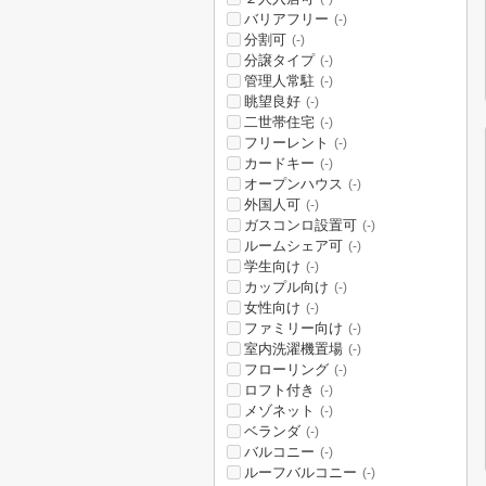
バリアフリー
(-)
分割可
(-)
分譲タイプ
(-)
管理人常駐
(-)
眺望良好
(-)
二世帯住宅
(-)
フリーレント
(-)
カードキー
(-)
オープンハウス
(-)
外国人可
(-)
ガスコンロ設置可
(-)
ルームシェア可
(-)
学生向け
(-)
カップル向け
(-)
女性向け
(-)
ファミリー向け
(-)
室内洗濯機置場
(-)
フローリング
(-)
ロフト付き
(-)
メゾネット
(-)
ベランダ
(-)
バルコニー
(-)
ルーフバルコニー
(-)