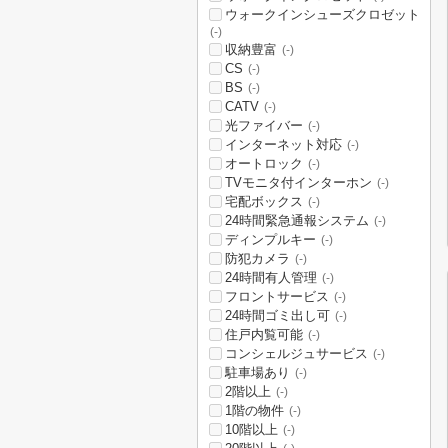
ウォークインシューズクロゼット
(-)
収納豊富
(-)
CS
(-)
BS
(-)
CATV
(-)
光ファイバー
(-)
インターネット対応
(-)
オートロック
(-)
TVモニタ付インターホン
(-)
宅配ボックス
(-)
24時間緊急通報システム
(-)
ディンプルキー
(-)
防犯カメラ
(-)
24時間有人管理
(-)
フロントサービス
(-)
24時間ゴミ出し可
(-)
住戸内覧可能
(-)
コンシェルジュサービス
(-)
駐車場あり
(-)
2階以上
(-)
1階の物件
(-)
10階以上
(-)