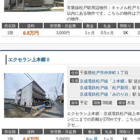
常磐線松戸駅周辺物件：キャメル松戸５ 
以内にある物件です。こちらの物件はア
の物件...
所在階
賃料
管理費・共益費
敷金
礼金
間取り
6.8
万円
1階
3,000円
1ヶ月
0.5ヶ月
1K
エクセラン上本郷Ⅱ
千葉県
松戸市
仲井町
１丁目
住所
交通
京成電鉄松戸線
「
上本郷
」駅 徒
京成電鉄松戸線
「
松戸新田
」駅 
京成電鉄松戸線
「
みのり台
」駅 
予定
3階建
木造
築年
階数
構造
エクセラン上本郷：京成電鉄松戸線上本
ンビニまでの距離が270mです。こち
クセ...
所在階
賃料
管理費・共益費
敷金
礼金
間取り
6.9
万円
0ヶ月
1階
5,000円
1ヶ月
1K
2