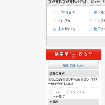
京成電鉄京成電鉄松戸線
駅で絞り
二和向台
鎌ヶ谷
(1)
元山
五香
(54)
(38
上本郷
松戸
(149)
(13
種別で絞り込む
現在の種別
賃貸,店舗(賃貸),事務所(賃貸),住宅以
外建物全部,駐車場
アパート
マンション
一戸建て
▼賃料