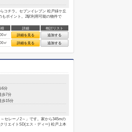
らコチラ。セブンイレブン 松戸緑ケ丘
のもポイント。2駅利用可能の物件で
面積
詳細
検討リスト
.00㎡
詳細を見る
追加する
.00㎡
詳細を見る
追加する
歩6分
徒歩7分
徒歩15分
Ⅱ～セレーノ2～」です。家から345mの
リエイトSD(エス・ディー) 松戸上本