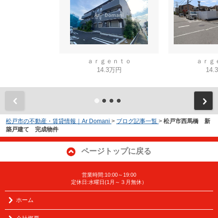
ａｒｇｅｎｔｏ
ａｒｇ
14.3万円
14.
松戸市の不動産・賃貸情報｜Ar Domani
>
ブログ記事一覧
>
松戸市西馬橋 新
築戸建て 完成物件
ページトップに戻る
営業時間:10:00～19:00
定休日:水曜日(1月～３月無休）
ホーム