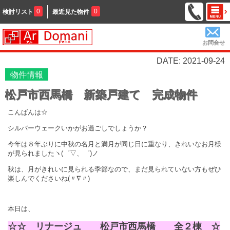
0
0
検討リスト
最近見た物件
お問合せ
DATE: 2021-09-24
物件情報
松戸市西馬橋 新築戸建て 完成物件
こんばんは☆
シルバーウェークいかがお過ごしでしょうか？
今年は８年ぶりに
中秋の名月と満月が同じ日に重なり、
きれいなお月様
が見られました
ヽ(゜▽、゜)ノ
秋は、月がきれいに見られる季節なので、まだ見られていない方もぜひ
楽しんでくださいね
(〃∇〃)
本日は、
☆☆ リナージュ 松戸市西馬橋 全２棟 ☆