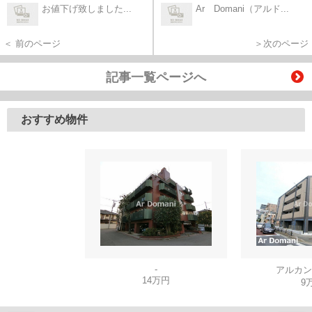
お値下げ致しました...
Ar Domani（アルド...
＜ 前のページ
＞次のページ
記事一覧ページへ
おすすめ物件
-
アルカン
14万円
9