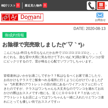
0
0
検討リスト
最近見た物件
お問合せ
DATE: 2020-08-13
御成約情報
お陰様で完売致しました(*´▽｀*)♪
こんにちは♪昨日も今日もなんだかお外でゴロゴロゴロゴロと。。。く
れぐれも、急な雷や大雨に気を付けて下さいね( ;∀;)我が家もワンコが雷
にビックリするので、雷が鳴ると心配でソワソワしちゃいます。
皆様連休はいかがお過ごしですか？？私はなるべくお家で過ごしたり、
お出かけもテラスでご飯食べれる場所に行くように心がけていました(*
´ω｀*)木更津のアウトレットの目の前にあるハワイアンカフェに行って
きたのですが、テラスはワンちゃんも大丈夫なのでワンコを連れてお出
かけの際はおススメです♪他にも、近くにＤＯＧＤＥＰＴがあったり、
アウトレットもお店によってはワンちゃんも一緒に入れたりとワンコ連
れにとっても優しい街でおススメです♪♪