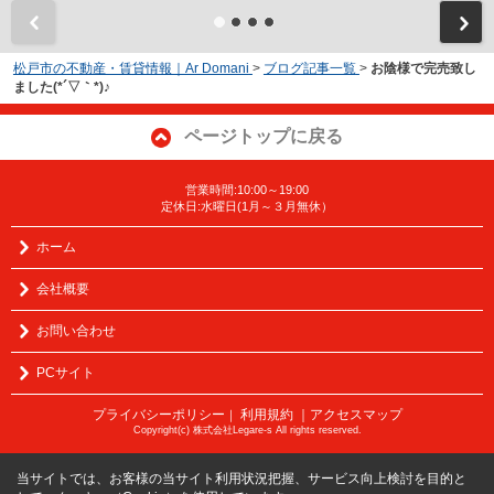
松戸市の不動産・賃貸情報｜Ar Domani
>
ブログ記事一覧
>
お陰様で完売致し
ました(*´▽｀*)♪
ページトップに戻る
営業時間:10:00～19:00
定休日:水曜日(1月～３月無休）
ホーム
会社概要
お問い合わせ
PCサイト
プライバシーポリシー
利用規約
｜アクセスマップ
｜
Copyright(c) 株式会社Legare-s All rights reserved.
当サイトでは、お客様の当サイト利用状況把握、サービス向上検討を目的と