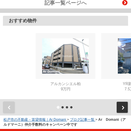
記事一覧ページへ
おすすめ物件
アルカンシエル柏
YR
9万円
7.
松戸市の不動産・賃貸情報｜Ar Domani
>
ブログ記事一覧
>
Ar Domani（ア
ルドマーニ）仲介手数料のキャンペーン中です