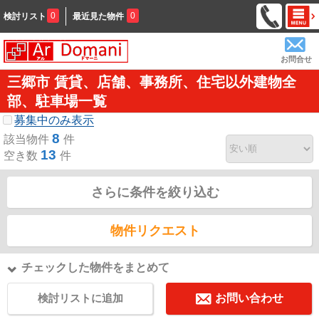
0
0
検討リスト
最近見た物件
お問合せ
三郷市 賃貸、店舗、事務所、住宅以外建物全
部、駐車場一覧
募集中のみ表示
8
該当物件
件
13
空き数
件
さらに条件を絞り込む
物件リクエスト
チェックした物件をまとめて
検討リストに追加
お問い合わせ