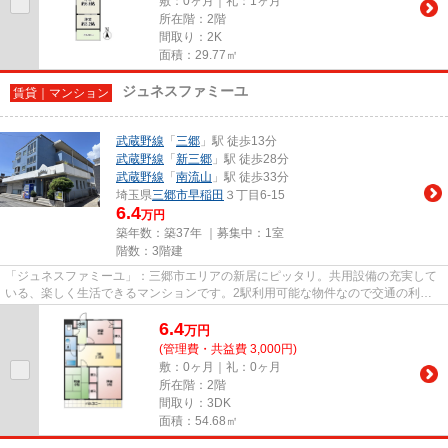
敷：0ヶ月｜礼：1ヶ月
所在階：2階
間取り：2K
面積：29.77㎡
ジュネスファミーユ
賃貸｜マンション
武蔵野線
「
三郷
」駅 徒歩13分
武蔵野線
「
新三郷
」駅 徒歩28分
武蔵野線
「
南流山
」駅 徒歩33分
埼玉県
三郷市
早稲田
３丁目6-15
6.4
万円
築年数：築37年 ｜募集中：
1室
階数：3階建
「ジュネスファミーユ」：三郷市エリアの新居にピッタリ。共用設備の充実して
いる、楽しく生活できるマンションです。2駅利用可能な物件なので交通の利便
性が良いのが魅力です。駅まで...
6.4
万
円
(管理費・共益費 3,000円)
敷：0ヶ月｜礼：0ヶ月
所在階：2階
間取り：3DK
面積：54.68㎡