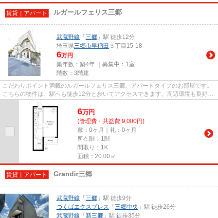
ルガールフェリス三郷
賃貸｜アパート
武蔵野線
「
三郷
」駅 徒歩12分
埼玉県
三郷市
早稲田
３丁目15-18
6
万円
築年数：築4年 ｜募集中：
1室
階数：3階建
こだわりポイント満載のルガールフェリス三郷。アパートタイプのお部屋です。
こちらの物件は、駅へも徒歩12分と歩いてアクセスできます。周辺環境も良好
で、魅力的な住環境のある、令...
6
万
円
(管理費・共益費 9,000円)
敷：0ヶ月｜礼：0ヶ月
所在階：1階
間取り：1K
面積：20.00㎡
Grandir三郷
賃貸｜アパート
武蔵野線
「
三郷
」駅 徒歩9分
つくばエクスプレス
「
三郷中央
」駅 徒歩26分
武蔵野線
「
新三郷
」駅 徒歩35分