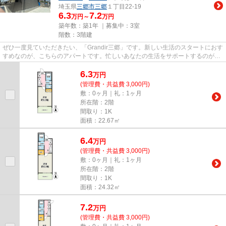
埼玉県
三郷市
三郷
１丁目22-19
6.3
7.2
万円～
万円
築年数：築1年 ｜募集中：
3室
階数：3階建
ぜひ一度見ていただきたい、「Grandir三郷」です。新しい生活のスタートにおす
すめなのが、こちらのアパートです。忙しいあなたの生活をサポートするのが敷
地内ごみ置き場です。こだわ...
6.3
万
円
(管理費・共益費 3,000円)
敷：0ヶ月｜礼：1ヶ月
所在階：2階
間取り：1K
面積：22.67㎡
6.4
万
円
(管理費・共益費 3,000円)
敷：0ヶ月｜礼：1ヶ月
所在階：2階
間取り：1K
面積：24.32㎡
7.2
万
円
(管理費・共益費 3,000円)