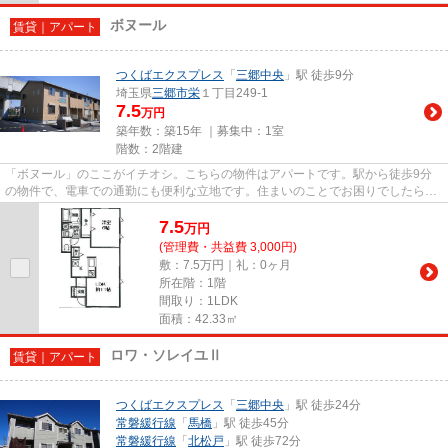
ボヌール
賃貸｜アパート
つくばエクスプレス
「
三郷中央
」駅 徒歩9分
埼玉県
三郷市
栄
１丁目249-1
7.5
万円
築年数：築15年 ｜募集中：
1室
階数：2階建
「ボヌール」のここがイチオシ。こちらの物件はアパートです。駅から徒歩9分
の物件で、電車での通勤にも便利な立地です。住まいのことでお困りでしたら、
お気軽に当社へお問い合わせ下...
7.5
万
円
(管理費・共益費 3,000円)
敷：7.5万円｜礼：0ヶ月
所在階：1階
間取り：1LDK
面積：42.33㎡
ロワ・ソレイユⅡ
賃貸｜アパート
つくばエクスプレス
「
三郷中央
」駅 徒歩24分
常磐緩行線
「
馬橋
」駅 徒歩45分
常磐緩行線
「
北松戸
」駅 徒歩72分