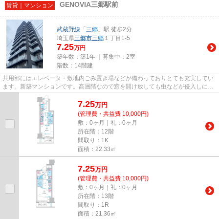
GENOVIA三郷駅前
賃貸｜マンション
武蔵野線
「
三郷
」駅 徒歩2分
埼玉県
三郷市
三郷
１丁目1-5
7.25
万円
築年数：築1年 ｜募集中：
2室
階数：14階建
共用部にはエレベータ・敷地内ごみ置き場などが備わっておりとても充実してい
ます。新築マンションです。高層階なので窓を開け放しても虫などが侵入しにく
く快適です。ご好評の築浅物...
7.25
万
円
(管理費・共益費 10,000円)
敷：0ヶ月｜礼：0ヶ月
所在階：12階
間取り：1K
面積：22.33㎡
7.25
万
円
(管理費・共益費 10,000円)
敷：0ヶ月｜礼：0ヶ月
所在階：13階
間取り：1R
面積：21.36㎡