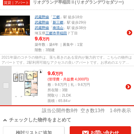
リオグランデ早稲田Ⅱ(リオグランデワセダツー)
賃貸｜アパート
武蔵野線
「
三郷
」駅 徒歩18分
武蔵野線
「
新三郷
」駅 徒歩29分
武蔵野線
「
南流山
」駅 徒歩38分
埼玉県
三郷市
早稲田
７丁目
9.6
万円
築年数：築4年 ｜募集中：
1室
階数：3階建
2021年築のコチラの物件は、落ち着きのある室内が魅力的です。こちらの物件は
アパートです。2駅利用可能なアクセスの良いアパートです。お求めのエリアの
中からお探しの物件が見つから...
9.6
万
円
(管理費・共益費 4,000円)
敷：9.6万円｜礼：9.6万円
所在階：3階
間取り：2LDK
面積：65.84㎡
該当公開件数
8
件 空き数
13
件
1-8
件表示
チェックした物件をまとめて
検討リストに追加
お問い合わせ