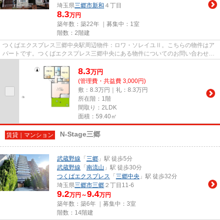
埼玉県
三郷市
新和
４丁目
8.3
万円
築年数：築22年 ｜募集中：
1室
階数：2階建
つくばエクスプレス三郷中央駅周辺物件：ロワ・ソレイユⅡ。こちらの物件はア
パートです。つくばエクスプレス三郷中央にある物件についてのお問い合わせな
ら、メールでもお待ちしており...
8.3
万
円
(管理費・共益費 3,000円)
敷：8.3万円｜礼：8.3万円
所在階：1階
間取り：2LDK
面積：59.40㎡
N-Stage三郷
賃貸｜マンション
武蔵野線
「
三郷
」駅 徒歩5分
武蔵野線
「
南流山
」駅 徒歩30分
つくばエクスプレス
「
三郷中央
」駅 徒歩32分
埼玉県
三郷市
三郷
２丁目11-6
9.2
9.4
万円～
万円
築年数：築6年 ｜募集中：
3室
階数：14階建