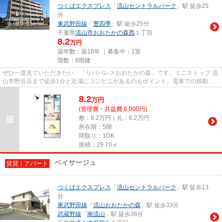
つくばエクスプレス
「
流山セントラルパーク
」駅 徒歩25
分
東武野田線
「
豊四季
」駅 徒歩25分
千葉県
流山市
おおたかの森西
１丁目
8.2
万円
築年数：築18年 ｜募集中：
1室
階数：6階建
ぜひ一度見ていただきたい、「リバパレスおおたかの森」です。ミニストップ 流
山市野谷店まで徒歩1分と近場にコンビニがあるのもポイント。電車での移動が
より便利になる、2駅利用可能...
8.2
万
円
(管理費・共益費 6,000円)
敷：8.2万円｜礼：8.2万円
所在階：5階
間取り：1DK
面積：29.70㎡
ベイサージュ
賃貸｜アパート
つくばエクスプレス
「
流山セントラルパーク
」駅 徒歩13
分
東武野田線
「
流山おおたかの森
」駅 徒歩33分
武蔵野線
「
南流山
」駅 徒歩36分