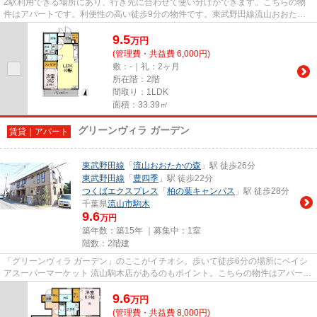
2駅利用できる場所にあり、行き先に合わせて使い分けができます。こちらの物
件はアパートです。利便性の高い徒歩9分の物件です。東武野田線流山おおたか
の森近くで物件探しのお手伝いA...
9.5
万
円
(管理費・共益費 6,000円)
敷：-｜礼：2ヶ月
所在階：2階
間取り：1LDK
面積：33.39㎡
グリーンヴィラ ガーデン
賃貸｜アパート
東武野田線
「
流山おおたかの森
」駅 徒歩26分
東武野田線
「
豊四季
」駅 徒歩22分
つくばエクスプレス
「
柏の葉キャンパス
」駅 徒歩28分
千葉県
流山市
駒木
9.6
万円
築年数：築15年 ｜募集中：
1室
階数：2階建
「グリーンヴィラ ガーデン」のここがイチオシ。歩いて徒歩6分の場所にベイシ
アスーパーマーケット 流山駒木店があるのもポイント。こちらの物件はアパート
です。2駅利用可能な物件で...
9.6
万
円
(管理費・共益費 8,000円)