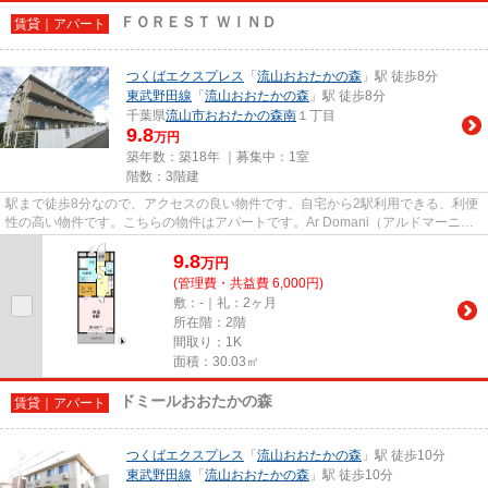
ＦＯＲＥＳＴ ＷＩＮＤ
賃貸｜アパート
つくばエクスプレス
「
流山おおたかの森
」駅 徒歩8分
東武野田線
「
流山おおたかの森
」駅 徒歩8分
千葉県
流山市
おおたかの森南
１丁目
9.8
万円
築年数：築18年 ｜募集中：
1室
階数：3階建
駅まで徒歩8分なので、アクセスの良い物件です。自宅から2駅利用できる、利便
性の高い物件です。こちらの物件はアパートです。Ar Domani（アルドマーニ）
は、流山市で地元の方に愛され...
9.8
万
円
(管理費・共益費 6,000円)
敷：-｜礼：2ヶ月
所在階：2階
間取り：1K
面積：30.03㎡
ドミールおおたかの森
賃貸｜アパート
つくばエクスプレス
「
流山おおたかの森
」駅 徒歩10分
東武野田線
「
流山おおたかの森
」駅 徒歩10分