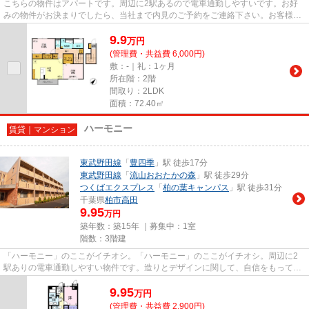
こちらの物件はアパートです。周辺に2駅あるので電車通勤しやすいです。お好
みの物件がお決まりでしたら、当社まで内見のご予約をご連絡下さい。お客様の
お求めの物件を見つけるお手伝...
9.9
万
円
(管理費・共益費 6,000円)
敷：-｜礼：1ヶ月
所在階：2階
間取り：2LDK
面積：72.40㎡
ハーモニー
賃貸｜マンション
東武野田線
「
豊四季
」駅 徒歩17分
東武野田線
「
流山おおたかの森
」駅 徒歩29分
つくばエクスプレス
「
柏の葉キャンパス
」駅 徒歩31分
千葉県
柏市
高田
9.95
万円
築年数：築15年 ｜募集中：
1室
階数：3階建
「ハーモニー」のここがイチオシ。「ハーモニー」のここがイチオシ。周辺に2
駅ありの電車通勤しやすい物件です。造りとデザインに関して、自信をもって情
報を提供できるマンションです...
9.95
万
円
(管理費・共益費 2,900円)