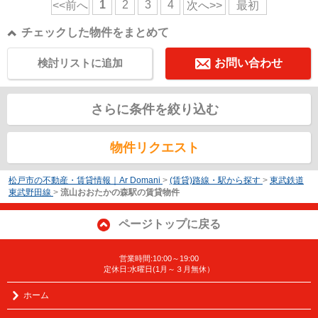
1
2
3
4
<<前へ
次へ>>
最初
チェックした物件をまとめて
検討リストに追加
お問い合わせ
さらに条件を絞り込む
物件リクエスト
松戸市の不動産・賃貸情報｜Ar Domani
>
(賃貸)路線・駅から探す
>
東武鉄道
東武野田線
>
流山おおたかの森駅の賃貸物件
ページトップに戻る
営業時間:10:00～19:00
定休日:水曜日(1月～３月無休）
ホーム