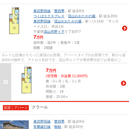
東武野田線
「
豊四季
」駅 徒歩8分
つくばエクスプレス
「
流山おおたかの森
」駅 徒歩29分
東武野田線
「
流山おおたかの森
」駅 バス14分 「サンロ
ード入口」 停歩1分
千葉県
流山市
野々下
５丁目977
7
万円
築年数：築2年 ｜募集中：
1室
階数：2階建
キレイな設備がそろった築浅のお部屋。アパートタイプのお部屋です。駅から徒
歩8分の物件で、アクセス良好です。流山市エリアや豊四季付近でお客様のご希
望のお部屋が見つかるまで、当...
7
万
円
(管理費・共益費 11,000円)
敷：0ヶ月｜礼：1ヶ月
所在階：1階
間取り：1K
面積：25.04㎡
クラール
賃貸｜アパート
東武野田線
「
豊四季
」駅 徒歩9分
常磐緩行線
「
南柏
」駅 徒歩32分