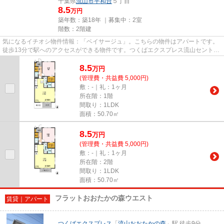
千葉県
流山市
平和台
５丁目
8.5
万円
築年数：築18年 ｜募集中：
2室
階数：2階建
気になるイチオシ物件情報：「ベイサージュ」。こちらの物件はアパートです。
徒歩13分で駅へのアクセスができる物件です。つくばエクスプレス流山セントラ
ルパークの近くで物件を探す...
8.5
万
円
(管理費・共益費 5,000円)
敷：-｜礼：1ヶ月
所在階：1階
間取り：1LDK
面積：50.70㎡
8.5
万
円
(管理費・共益費 5,000円)
敷：-｜礼：1ヶ月
所在階：2階
間取り：1LDK
面積：50.70㎡
フラットおおたかの森ウエスト
賃貸｜アパート
つくばエクスプレス
「
流山おおたかの森
」駅 徒歩9分