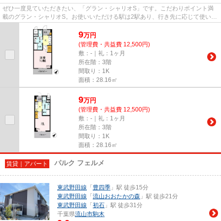
ぜひ一度見ていただきたい、「グラン・シャリオS」です。こだわりポイント満
載のグラン・シャリオS。お使いいただける駅は2駅あり、行き先に応じて使い分
けができます。こちらの物件に...
9
万
円
(管理費・共益費 12,500円)
敷：-｜礼：1ヶ月
所在階：3階
間取り：1K
面積：28.16㎡
9
万
円
(管理費・共益費 12,500円)
敷：-｜礼：1ヶ月
所在階：3階
間取り：1K
面積：28.16㎡
パルク フェルメ
賃貸｜アパート
東武野田線
「
豊四季
」駅 徒歩15分
東武野田線
「
流山おおたかの森
」駅 徒歩21分
東武野田線
「
初石
」駅 徒歩31分
千葉県
流山市
駒木