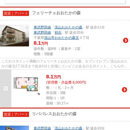
フェリーチェおおたかの森
賃貸｜アパート
東武野田線
「
流山おおたかの森
」駅 徒歩11分
東武野田線
「
初石
」駅 徒歩20分
千葉県
流山市
おおたかの森北
３丁目
8.1
万円
築年数：築8年 ｜募集中：
1室
階数：3階建
こだわりポイント満載のフェリーチェおおたかの森。セブンイレブン 流山おおた
かの森北2丁目店まで徒歩5分と近場にコンビニがあるのもポイント。こちらの物
件はアパートです。この物件...
8.1
万
円
(管理費・共益費 8,000円)
敷：-｜礼：2ヶ月
所在階：3階
間取り：1R
面積：30.27㎡
リバパレスおおたかの森
賃貸｜アパート
東武野田線
「
流山おおたかの森
」駅 徒歩10分