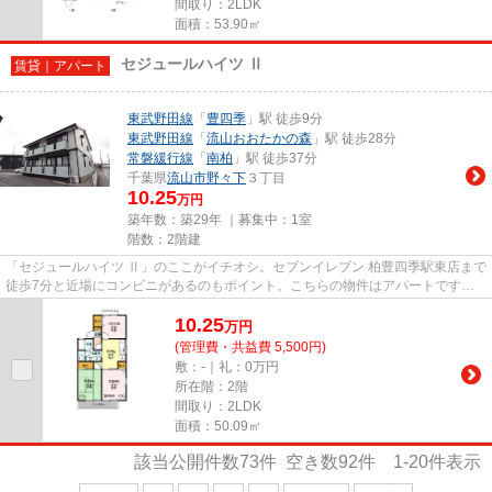
間取り：2LDK
面積：53.90㎡
セジュールハイツ Ⅱ
賃貸｜アパート
東武野田線
「
豊四季
」駅 徒歩9分
東武野田線
「
流山おおたかの森
」駅 徒歩28分
常磐緩行線
「
南柏
」駅 徒歩37分
千葉県
流山市
野々下
３丁目
10.25
万円
築年数：築29年 ｜募集中：
1室
階数：2階建
「セジュールハイツ Ⅱ」のここがイチオシ。セブンイレブン 柏豊四季駅東店まで
徒歩7分と近場にコンビニがあるのもポイント。こちらの物件はアパートです。
こちらの物件は周辺に駅が2つ...
10.25
万
円
(管理費・共益費 5,500円)
敷：-｜礼：0万円
所在階：2階
間取り：2LDK
面積：50.09㎡
該当公開件数
73
件 空き数
92
件
1-20
件表示