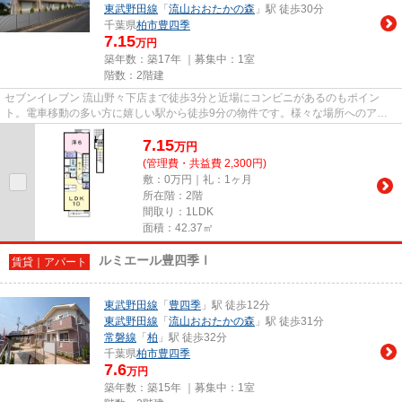
東武野田線
「
流山おおたかの森
」駅 徒歩30分
千葉県
柏市
豊四季
7.15
万円
築年数：築17年 ｜募集中：
1室
階数：2階建
セブンイレブン 流山野々下店まで徒歩3分と近場にコンビニがあるのもポイン
ト。電車移動の多い方に嬉しい駅から徒歩9分の物件です。様々な場所へのアク
セスがしやすくなる2駅利用可能...
7.15
万
円
(管理費・共益費 2,300円)
敷：0万円｜礼：1ヶ月
所在階：2階
間取り：1LDK
面積：42.37㎡
ルミエール豊四季Ⅰ
賃貸｜アパート
東武野田線
「
豊四季
」駅 徒歩12分
東武野田線
「
流山おおたかの森
」駅 徒歩31分
常磐線
「
柏
」駅 徒歩32分
千葉県
柏市
豊四季
7.6
万円
築年数：築15年 ｜募集中：
1室