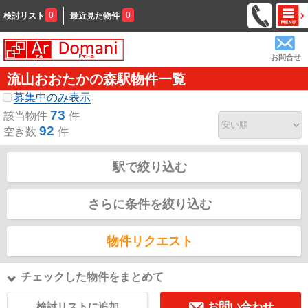
0
0
検討リスト
最近見た物件
お問合せ
流山おおたかの森駅物件一覧
募集中のみ表示
73
該当物件
件
92
空き数
件
駅で絞り込む
さらに条件を絞り込む
物件リクエスト
チェックした物件をまとめて
検討リストに追加
お問い合わせ