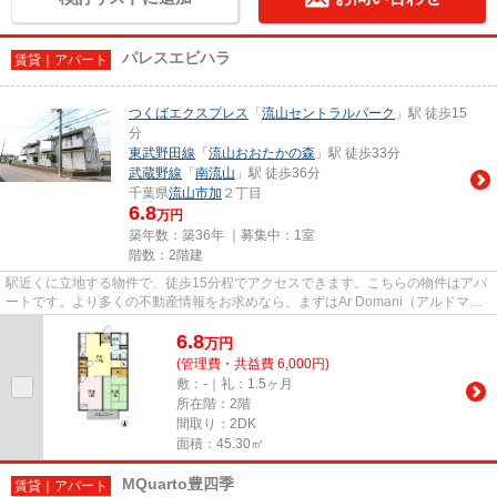
パレスエビハラ
賃貸｜アパート
つくばエクスプレス
「
流山セントラルパーク
」駅 徒歩15
分
東武野田線
「
流山おおたかの森
」駅 徒歩33分
武蔵野線
「
南流山
」駅 徒歩36分
千葉県
流山市
加
２丁目
6.8
万円
築年数：築36年 ｜募集中：
1室
階数：2階建
駅近くに立地する物件で、徒歩15分程でアクセスできます。こちらの物件はアパ
ートです。より多くの不動産情報をお求めなら、まずはAr Domani（アルドマー
ニ）までご連絡ください。当社...
6.8
万
円
(管理費・共益費 6,000円)
敷：-｜礼：1.5ヶ月
所在階：2階
間取り：2DK
面積：45.30㎡
MQuarto豊四季
賃貸｜アパート