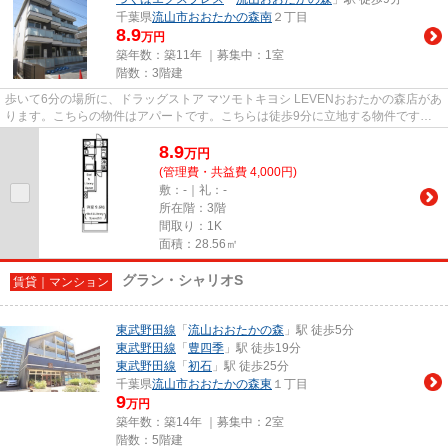
千葉県
流山市
おおたかの森南
２丁目
8.9
万円
築年数：築11年 ｜募集中：
1室
階数：3階建
歩いて6分の場所に、ドラッグストア マツモトキヨシ LEVENおおたかの森店があ
ります。こちらの物件はアパートです。こちらは徒歩9分に立地する物件です。
物件の見学やご不明な点等、お...
8.9
万
円
(管理費・共益費 4,000円)
敷：-｜礼：-
所在階：3階
間取り：1K
面積：28.56㎡
グラン・シャリオS
賃貸｜マンション
東武野田線
「
流山おおたかの森
」駅 徒歩5分
東武野田線
「
豊四季
」駅 徒歩19分
東武野田線
「
初石
」駅 徒歩25分
千葉県
流山市
おおたかの森東
１丁目
9
万円
築年数：築14年 ｜募集中：
2室
階数：5階建