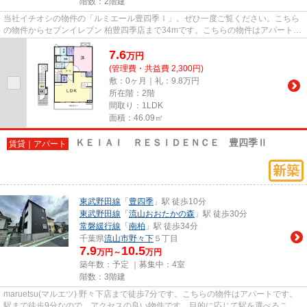
階数：2階建
当社イチオシの物件の「ルミエール豊四季Ⅰ」。ぜひ一度ご覧ください。こちら
の物件からセブンイレブン 柏豊四季店まで34mです。こちらの物件はアパートで
す。こちらの物件は、駅へも徒...
7.6
万
円
(管理費・共益費 2,300円)
敷：0ヶ月｜礼：9.8万円
所在階：2階
間取り：1LDK
面積：46.09㎡
ＫＥＩＡＩ ＲＥＳＩＤＥＮＣＥ 豊四季Ⅱ
賃貸｜アパート
東武野田線
「
豊四季
」駅 徒歩10分
東武野田線
「
流山おおたかの森
」駅 徒歩30分
常磐緩行線
「
南柏
」駅 徒歩34分
千葉県
流山市
野々下
５丁目
7.9
10.5
万円～
万円
築年数：予定 ｜募集中：
4室
階数：3階建
maruetsu(マルエツ) 野々下店まで徒歩7分です。こちらの物件はアパートです。
駅まで徒歩9分なので、アクセスの良い物件です。目的に応じて駅を選べること