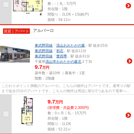
敷：-｜礼：5万円
所在階：1階
間取り：2LDK＋1S(納戸)
面積：59.13㎡
アルバーロ
賃貸｜アパート
東武野田線
「
流山おおたかの森
」駅 徒歩15分
東武野田線
「
初石
」駅 徒歩11分
東武野田線
「
豊四季
」駅 徒歩31分
千葉県
流山市
おおたかの森北
２丁目
9.7
万円
築年数：築10年 ｜募集中：
1室
階数：2階建
こだわりポイント満載のアルバーロ。こちらの物件はアパートです。最寄りの駅
まで徒歩15分のアパートです。こちらの物件は周辺に駅が2つあるので電車への
アクセスが便利な物件です。当...
9.7
万
円
(管理費・共益費 2,300円)
敷：0ヶ月｜礼：15万円
所在階：1階
間取り：1LDK
面積：52.22㎡