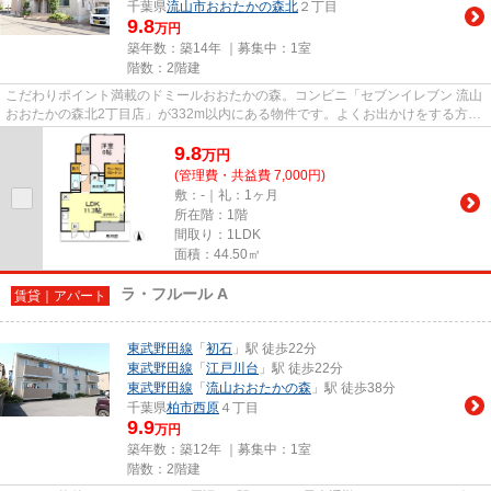
千葉県
流山市
おおたかの森北
２丁目
9.8
万円
築年数：築14年 ｜募集中：
1室
階数：2階建
こだわりポイント満載のドミールおおたかの森。コンビニ「セブンイレブン 流山
おおたかの森北2丁目店」が332m以内にある物件です。よくお出かけをする方に
も便利な、2駅利用可能なアパ...
9.8
万
円
(管理費・共益費 7,000円)
敷：-｜礼：1ヶ月
所在階：1階
間取り：1LDK
面積：44.50㎡
ラ・フルール A
賃貸｜アパート
東武野田線
「
初石
」駅 徒歩22分
東武野田線
「
江戸川台
」駅 徒歩22分
東武野田線
「
流山おおたかの森
」駅 徒歩38分
千葉県
柏市
西原
４丁目
9.9
万円
築年数：築12年 ｜募集中：
1室
階数：2階建