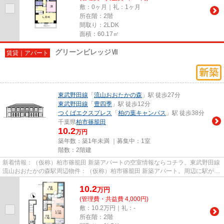
敷：0ヶ月｜礼：1ヶ月
所在階：2階
間取り：2LDK
面積：60.17㎡
グリーンビレッジⅦ
賃貸｜アパート
東武野田線
「
流山おおたかの森
」駅 徒歩27分
東武野田線
「
豊四季
」駅 徒歩12分
つくばエクスプレス
「
柏の葉キャンパス
」駅 徒歩38分
千葉県
柏市
篠籠田
10.2
万円
築年数：築1年未満 ｜募集中：
1室
階数：2階建
新着情報：（仮称）柏市篠籠田 新築アパートの空室情報ならコチラ。東武野田線
流山おおたかの森駅周辺物件：（仮称）柏市篠籠田 新築アパート。周辺に駅が2
つあるので電車での移動が便...
10.2
万
円
(管理費・共益費 4,000円)
敷：10.2万円｜礼：-
所在階：2階