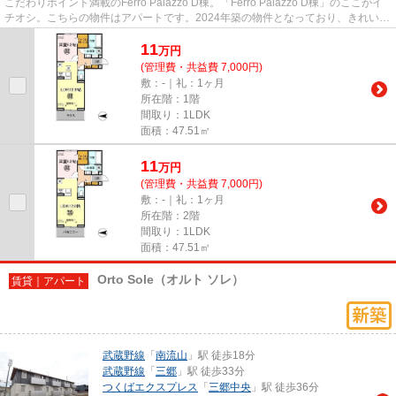
こだわりポイント満載のFerro Palazzo D棟。「Ferro Palazzo D棟」のここがイ
チオシ。こちらの物件はアパートです。2024年築の物件となっており、きれいな
室内が魅力となっています。...
11
万
円
(管理費・共益費 7,000円)
敷：-｜礼：1ヶ月
所在階：1階
間取り：1LDK
面積：47.51㎡
11
万
円
(管理費・共益費 7,000円)
敷：-｜礼：1ヶ月
所在階：2階
間取り：1LDK
面積：47.51㎡
Orto Sole（オルト ソレ）
賃貸｜アパート
武蔵野線
「
南流山
」駅 徒歩18分
武蔵野線
「
三郷
」駅 徒歩33分
つくばエクスプレス
「
三郷中央
」駅 徒歩36分