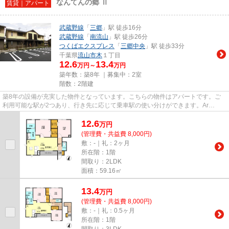
なんてんの郷 Ⅱ
賃貸｜アパート
武蔵野線
「
三郷
」駅 徒歩16分
武蔵野線
「
南流山
」駅 徒歩26分
つくばエクスプレス
「
三郷中央
」駅 徒歩33分
千葉県
流山市
木
１丁目
12.6
13.4
万円～
万円
築年数：築8年 ｜募集中：
2室
階数：2階建
築8年の設備が充実した物件となっています。こちらの物件はアパートです。ご
利用可能な駅が2つあり、行き先に応じて乗車駅の使い分けができます。Ar
Domani（アルドマーニ）は、流山市...
12.6
万
円
(管理費・共益費 8,000円)
敷：-｜礼：2ヶ月
所在階：1階
間取り：2LDK
面積：59.16㎡
13.4
万
円
(管理費・共益費 8,000円)
敷：-｜礼：0.5ヶ月
所在階：1階
間取り：3LDK