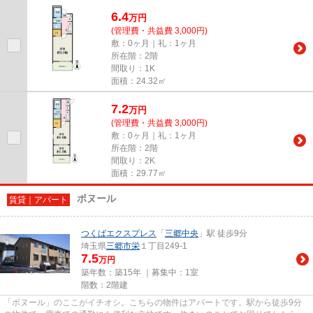
6.4
万
円
(管理費・共益費 3,000円)
敷：0ヶ月｜礼：1ヶ月
所在階：2階
間取り：1K
面積：24.32㎡
7.2
万
円
(管理費・共益費 3,000円)
敷：0ヶ月｜礼：1ヶ月
所在階：2階
間取り：2K
面積：29.77㎡
ボヌール
賃貸｜アパート
つくばエクスプレス
「
三郷中央
」駅 徒歩9分
埼玉県
三郷市
栄
１丁目249-1
7.5
万円
築年数：築15年 ｜募集中：
1室
階数：2階建
「ボヌール」のここがイチオシ。こちらの物件はアパートです。駅から徒歩9分