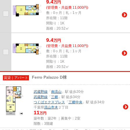
9.4
万
円
(管理費・共益費 11,000円)
敷：0ヶ月｜礼：1ヶ月
所在階：11階
間取り：1K
面積：20.52㎡
9.4
万
円
(管理費・共益費 11,000円)
敷：0ヶ月｜礼：1ヶ月
所在階：11階
間取り：1K
面積：20.52㎡
Ferro Palazzo D棟
賃貸｜アパート
武蔵野線
「
南流山
」駅 徒歩20分
武蔵野線
「
三郷
」駅 徒歩34分
つくばエクスプレス
「
三郷中央
」駅 徒歩34分
千葉県
流山市
木
２丁目
11
万円
築年数：築2年 ｜募集中：
2室
階数：3階建