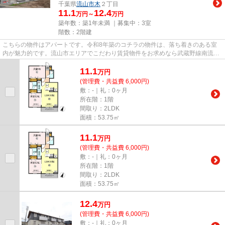
千葉県
流山市
木
２丁目
11.1
12.4
万円～
万円
築年数：築1年未満 ｜募集中：
3室
階数：2階建
こちらの物件はアパートです。令和8年築のコチラの物件は、落ち着きのある室
内が魅力的です。流山市エリアでこだわり賃貸物件をお求めなら武蔵野線南流山
周辺はいかがでしょうか？お探...
11.1
万
円
(管理費・共益費 6,000円)
敷：-｜礼：0ヶ月
所在階：1階
間取り：2LDK
面積：53.75㎡
11.1
万
円
(管理費・共益費 6,000円)
敷：-｜礼：0ヶ月
所在階：1階
間取り：2LDK
面積：53.75㎡
12.4
万
円
(管理費・共益費 6,000円)
敷：-｜礼：0ヶ月