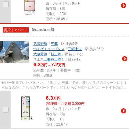
敷：0ヶ月｜礼：0ヶ月
所在階：3階
間取り：2DK
面積：36.45㎡
Grandir三郷
賃貸｜アパート
武蔵野線
「
三郷
」駅 徒歩9分
つくばエクスプレス
「
三郷中央
」駅 徒歩26分
武蔵野線
「
新三郷
」駅 徒歩35分
埼玉県
三郷市
三郷
１丁目22-19
6.3
7.2
万円～
万円
築年数：築1年 ｜募集中：
3室
階数：3階建
ぜひ一度見ていただきたい、「Grandir三郷」です。新しい生活のスタートにおす
すめなのが、こちらのアパートです。忙しいあなたの生活をサポートするのが敷
地内ごみ置き場です。こだわ...
6.3
万
円
(管理費・共益費 3,000円)
敷：0ヶ月｜礼：1ヶ月
所在階：2階
間取り：1K
面積：22.67㎡