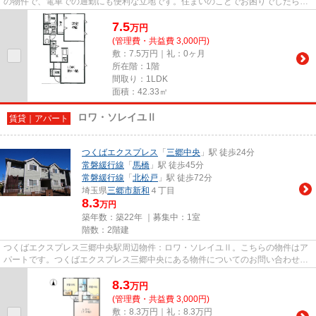
の物件で、電車での通勤にも便利な立地です。住まいのことでお困りでしたら、
お気軽に当社へお問い合わせ下...
7.5
万
円
(管理費・共益費 3,000円)
敷：7.5万円｜礼：0ヶ月
所在階：1階
間取り：1LDK
面積：42.33㎡
ロワ・ソレイユⅡ
賃貸｜アパート
つくばエクスプレス
「
三郷中央
」駅 徒歩24分
常磐緩行線
「
馬橋
」駅 徒歩45分
常磐緩行線
「
北松戸
」駅 徒歩72分
埼玉県
三郷市
新和
４丁目
8.3
万円
築年数：築22年 ｜募集中：
1室
階数：2階建
つくばエクスプレス三郷中央駅周辺物件：ロワ・ソレイユⅡ。こちらの物件はア
パートです。つくばエクスプレス三郷中央にある物件についてのお問い合わせな
ら、メールでもお待ちしており...
8.3
万
円
(管理費・共益費 3,000円)
敷：8.3万円｜礼：8.3万円