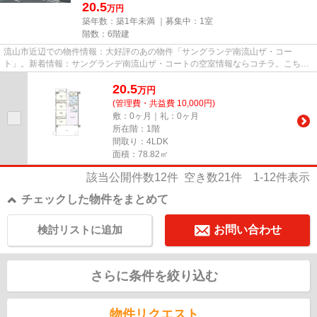
20.5
万円
築年数：築1年未満 ｜募集中：
1室
階数：6階建
流山市近辺での物件情報：大好評のあの物件「サングランデ南流山ザ・コー
ト」。新着情報：サングランデ南流山ザ・コートの空室情報ならコチラ。こちら
の物件はマンションです。利便性...
20.5
万
円
(管理費・共益費 10,000円)
敷：0ヶ月｜礼：0ヶ月
所在階：1階
間取り：4LDK
面積：78.82㎡
該当公開件数
12
件 空き数
21
件
1-12
件表示
チェックした物件をまとめて
検討リストに追加
お問い合わせ
さらに条件を絞り込む
物件リクエスト