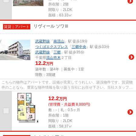
所在階：2階
間取り：2LDK
面積：63.33㎡
リヴィール ソワⅢ
賃貸｜アパート
武蔵野線
「
南流山
」駅 徒歩19分
つくばエクスプレス
「
三郷中央
」駅 徒歩33分
武蔵野線
「
三郷
」駅 徒歩35分
千葉県
流山市
木
２丁目
12.2
万円
築年数：築4年 ｜募集中：
1室
階数：3階建
こちらの物件はアパートです。設備が充実してうれしい、築浅物件です。賃貸物
件のことなら、豊富な物件情報を取り扱う当社にお任せ下さい。当社スタッフ
が、お客様のライフスタイルに...
12.2
万
円
(管理費・共益費 8,000円)
敷：-｜礼：0.5ヶ月
所在階：1階
間取り：2LDK
面積：58.37㎡