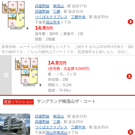
武蔵野線
「
南流山
」駅 徒歩17分
武蔵野線
「
三郷
」駅 徒歩31分
つくばエクスプレス
「
三郷中央
」駅 徒歩35分
千葉県
流山市
木
１丁目
14.9
万円
築年数：築8年 ｜募集中：
1室
階数：2階建
新着情報：ルーチェの空室情報ならコチラ。ご紹介するのは2018年4月竣工・築8
年の物件です。こちらの物件はアパートです。賃貸物件をお探しなら、当社にお
任せ下さい。こだわりやニー...
14.9
万
円
(管理費・共益費 8,000円)
敷：-｜礼：2ヶ月
所在階：2階
間取り：3LDK
面積：70.69㎡
サングランデ南流山ザ・コート
賃貸｜マンション
武蔵野線
「
南流山
」駅 徒歩13分
武蔵野線
「
三郷
」駅 徒歩29分
つくばエクスプレス
「
三郷中央
」駅 徒歩35分
千葉県
流山市
南流山
９丁目