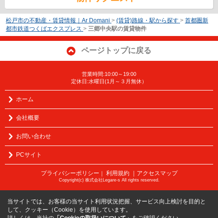
松戸市の不動産・賃貸情報｜Ar Domani
>
(賃貸)路線・駅から探す
>
首都圏新
都市鉄道つくばエクスプレス
>
三郷中央駅の賃貸物件
ページトップに戻る
営業時間:10:00～19:00
定休日:水曜日(1月～３月無休）
ホーム
会社概要
お問い合わせ
PCサイト
プライバシーポリシー
利用規約
｜アクセスマップ
｜
Copyright(c) 株式会社Legare-s All rights reserved.
当サイトでは、お客様の当サイト利用状況把握、サービス向上検討を目的と
して、クッキー（Cookie）を使用しています。