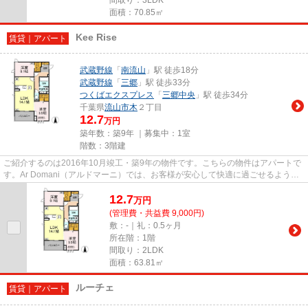
面積：70.85㎡
Kee Rise
賃貸｜アパート
武蔵野線
「
南流山
」駅 徒歩18分
武蔵野線
「
三郷
」駅 徒歩33分
つくばエクスプレス
「
三郷中央
」駅 徒歩34分
千葉県
流山市
木
２丁目
12.7
万円
築年数：築9年 ｜募集中：
1室
階数：3階建
ご紹介するのは2016年10月竣工・築9年の物件です。こちらの物件はアパートで
す。Ar Domani（アルドマーニ）では、お客様が安心して快適に過ごせるよう、
様々な物件をご紹介しておりま...
12.7
万
円
(管理費・共益費 9,000円)
敷：-｜礼：0.5ヶ月
所在階：1階
間取り：2LDK
面積：63.81㎡
ルーチェ
賃貸｜アパート