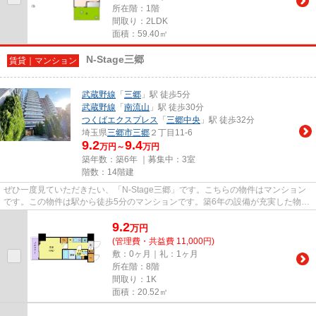
所在階：1階
間取り：2LDK
面積：59.40㎡
N-Stage三郷
賃貸｜マンション
武蔵野線
「
三郷
」駅 徒歩5分
武蔵野線
「
南流山
」駅 徒歩30分
つくばエクスプレス
「
三郷中央
」駅 徒歩32分
埼玉県
三郷市
三郷
２丁目11-6
9.2
9.4
万円～
万円
築年数：築6年 ｜募集中：
3室
階数：14階建
ぜひ一度見ていただきたい、「N-Stage三郷」です。こちらの物件はマンション
です。この物件は駅から徒歩5分のマンションです。築6年の設備が充実した物件
となっています。三郷市で新し...
9.2
万
円
(管理費・共益費 11,000円)
敷：0ヶ月｜礼：1ヶ月
所在階：8階
間取り：1K
面積：20.52㎡