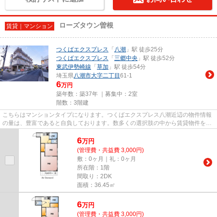
ローズタウン曽根
賃貸｜マンション
つくばエクスプレス
「
八潮
」駅 徒歩25分
つくばエクスプレス
「
三郷中央
」駅 徒歩52分
東武伊勢崎線
「
草加
」駅 徒歩54分
埼玉県
八潮市
大字二丁目
61-1
6
万円
築年数：築37年 ｜募集中：
2室
階数：3階建
こちらはマンションタイプになります。つくばエクスプレス八潮近辺の物件情報
の量は、豊富であると自負しております。数多くの選択肢の中から賃貸物件をお
求めなら、Ar Domani（アルド...
6
万
円
(管理費・共益費 3,000円)
敷：0ヶ月｜礼：0ヶ月
所在階：1階
間取り：2DK
面積：36.45㎡
6
万
円
(管理費・共益費 3,000円)