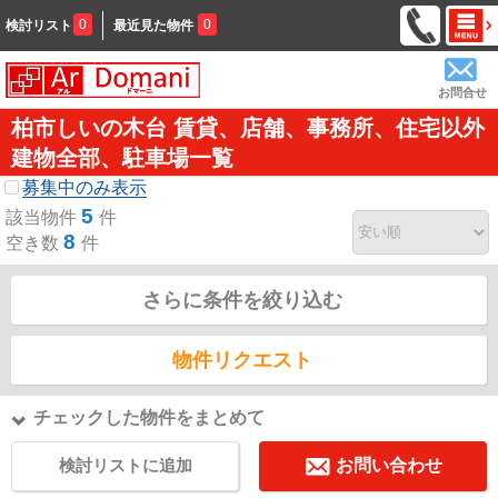
0
0
検討リスト
最近見た物件
お問合せ
柏市しいの木台 賃貸、店舗、事務所、住宅以外
建物全部、駐車場一覧
募集中のみ表示
5
該当物件
件
8
空き数
件
さらに条件を絞り込む
物件リクエスト
チェックした物件をまとめて
検討リストに追加
お問い合わせ