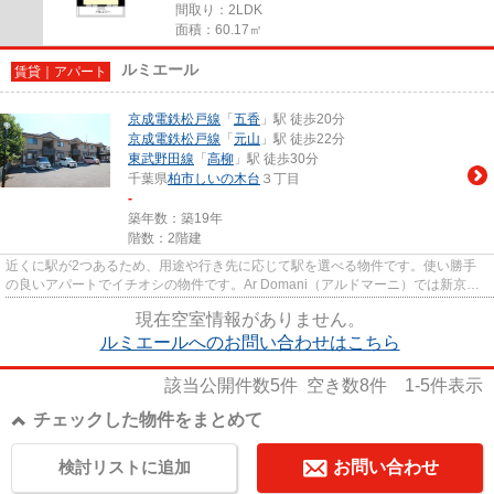
間取り：2LDK
面積：60.17㎡
ルミエール
賃貸｜アパート
京成電鉄松戸線
「
五香
」駅 徒歩20分
京成電鉄松戸線
「
元山
」駅 徒歩22分
東武野田線
「
高柳
」駅 徒歩30分
千葉県
柏市
しいの木台
３丁目
-
築年数：築19年
階数：2階建
近くに駅が2つあるため、用途や行き先に応じて駅を選べる物件です。使い勝手
の良いアパートでイチオシの物件です。Ar Domani（アルドマーニ）では新京成
電鉄五香に近く、交通アクセス...
現在空室情報がありません。
ルミエールへのお問い合わせはこちら
該当公開件数
5
件 空き数
8
件
1-5
件表示
チェックした物件をまとめて
検討リストに追加
お問い合わせ