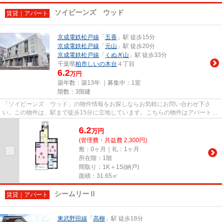
ソイビーンズ ウッド
賃貸｜アパート
京成電鉄松戸線
「
五香
」駅 徒歩15分
京成電鉄松戸線
「
元山
」駅 徒歩20分
京成電鉄松戸線
「
くぬぎ山
」駅 徒歩33分
千葉県
柏市
しいの木台
４丁目
6.2
万円
築年数：築13年 ｜募集中：
1室
階数：3階建
「ソイビーンズ ウッド」の物件情報をお探しならお気軽にお問い合わせ下さ
い。この物件は、駅まで徒歩15分に立地しています。こちらの物件はアパートで
す。Ar Domani（アルドマーニ）...
6.2
万
円
(管理費・共益費 2,300円)
敷：0ヶ月｜礼：1ヶ月
所在階：1階
間取り：1K＋1S(納戸)
面積：31.65㎡
シームリーⅡ
賃貸｜アパート
東武野田線
「
高柳
」駅 徒歩18分