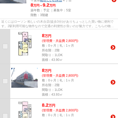
千葉県
柏市
しいの木台
４丁目
8
9.2
万円～
万円
築年数：予定 ｜募集中：
5室
階数：3階建
近くにはローソン 柏しいの木台店(徒歩3分)がありちょっとした買い物に便利で
す。2駅利用可能な物件なので交通の利便性が良いのが魅力です。こちらの物件
はアパートです。当社スタッフ...
8
万
円
(管理費・共益費 2,800円)
敷：0ヶ月｜礼：1ヶ月
所在階：2階
間取り：1LDK
面積：43.90㎡
8
万
円
(管理費・共益費 2,800円)
敷：0ヶ月｜礼：1ヶ月
所在階：2階
間取り：1LDK
面積：43.93㎡
8.2
万
円
(管理費・共益費 2,800円)
敷：0ヶ月｜礼：1ヶ月