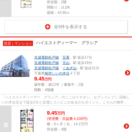
所在階：2階
間取り：1LDK
面積：43.90㎡
全5件を表示する
ハイエストディーマー グラシア
賃貸｜マンション
京成電鉄松戸線
「
五香
」駅 徒歩17分
京成電鉄松戸線
「
元山
」駅 徒歩19分
京成電鉄松戸線
「
くぬぎ山
」駅 徒歩31分
千葉県
柏市
しいの木台
４丁目
9.45
万円
築年数：築12年 ｜募集中：
1室
階数：4階建
「ハイエストディーマー グラシア」のここがイチオシ。セブンイレブン 沼南し
いの木台店まで徒歩2分と近場にコンビニがあるのもポイント。こちらの物件は
マンションです。2駅利用がで...
9.45
万
円
(管理費・共益費 4,100円)
敷：0ヶ月｜礼：14.2万円
所在階：4階