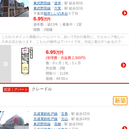
東武野田線
「
逆井
」駅 徒歩30分
東武野田線
「
六実
」駅 徒歩32分
千葉県
柏市
しいの木台
５丁目
6.95
万円
築年数：築13年 ｜募集中：
1室
階数：2階建
こだわりポイント満載のシームリーⅡ。歩いて5分の場所に、ウエルシア柏しい
の木台店があります。こちらの物件はアパートです。付近に駅が2つあるので、
用途や行き先によって経路を選べ...
6.95
万
円
(管理費・共益費 2,300円)
敷：0ヶ月｜礼：1ヶ月
所在階：2階
間取り：1LDK
面積：49.50㎡
クレードル
賃貸｜アパート
京成電鉄松戸線
「
五香
」駅 徒歩22分
京成電鉄松戸線
「
元山
」駅 徒歩24分
東武野田線
「
高柳
」駅 徒歩29分