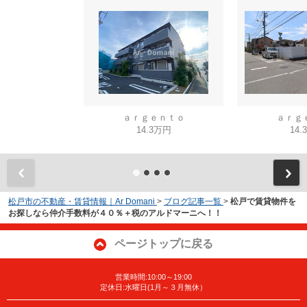
ａｒｇｅｎｔｏ
ａｒｇ
14.3万円
14.
松戸市の不動産・賃貸情報｜Ar Domani
>
ブログ記事一覧
>
松戸で賃貸物件を
お探しなら仲介手数料が４０％＋税のアルドマーニへ！！
ページトップに戻る
営業時間:10:00～19:00
定休日:水曜日(1月～３月無休）